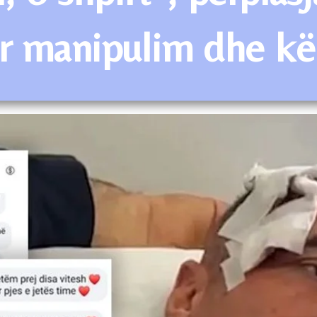
për manipulim dhe k