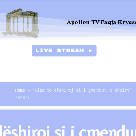
Apollon TV Faqja Kryes
Live Stream ►
Home
»
“Fize të dëshiroj si i çmendur, o shpirt”,
shteti
dëshiroj si i çmendu