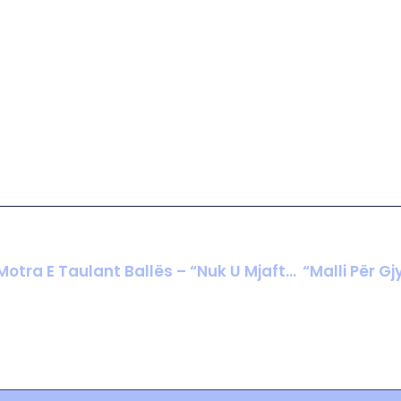
Operacion I SPAK Dhe BKH Në “Green Tower Forever”: Nën Hetim Biznesi Ku Aksionere Është Motra E Taulant Ballës – “Nuk U Mjaftojnë Më Që Vjedhin Shqiptarët, Tani Kanë Filluar Edhe Nga Italianët”