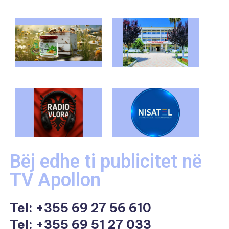
Bëj edhe ti publicitet në
TV Apollon
Tel:
+355 69 27 56 610
Tel: +355 69 51 27 033