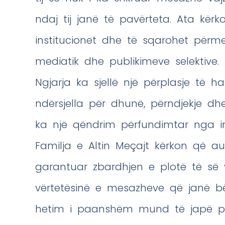
ndaj tij janë të pavërteta. Ata kërk
institucionet dhe të sqarohet përme
mediatik dhe publikimeve selektive.
Ngjarja ka sjellë një përplasje të
ndërsjella për dhunë, përndjekje d
ka një qëndrim përfundimtar nga ins
Familja e Altin Meçajt kërkon që aut
garantuar zbardhjen e plotë të së vë
vërtetësinë e mesazheve që janë bë
hetim i paanshëm mund të japë për