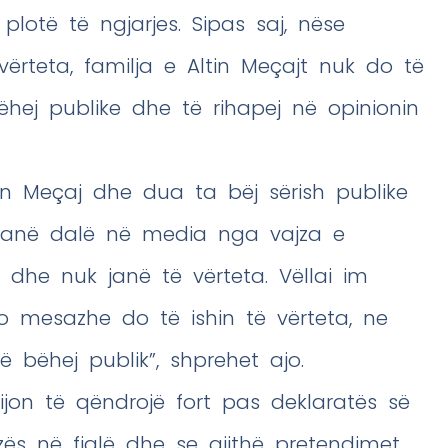
lotë të ngjarjes. Sipas saj, nëse
ërteta, familja e Altin Meçajt nuk do të
ëhej publike dhe të rihapej në opinionin
n Meçaj dhe dua ta bëj sërish publike
ë kanë dalë në media nga vajza e
 dhe nuk janë të vërteta. Vëllai im
o mesazhe do të ishin të vërteta, ne
 bëhej publik”, shprehet ajo.
vijon të qëndrojë fort pas deklaratës së
zës në fjalë dhe se gjithë pretendimet