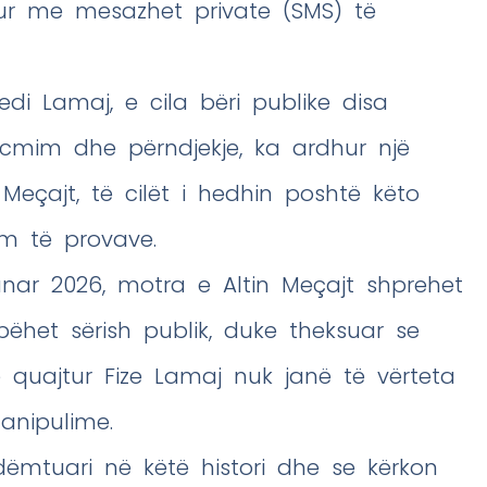
hur me mesazhet private (SMS) të
edi Lamaj, e cila bëri publike disa
cmim dhe përndjekje, ka ardhur një
 Meçajt, të cilët i hedhin poshtë këto
m të provave.
nar 2026, motra e Altin Meçajt shprehet
bëhet sërish publik, duke theksuar se
quajtur Fize Lamaj nuk janë të vërteta
anipulime.
 dëmtuari në këtë histori dhe se kërkon