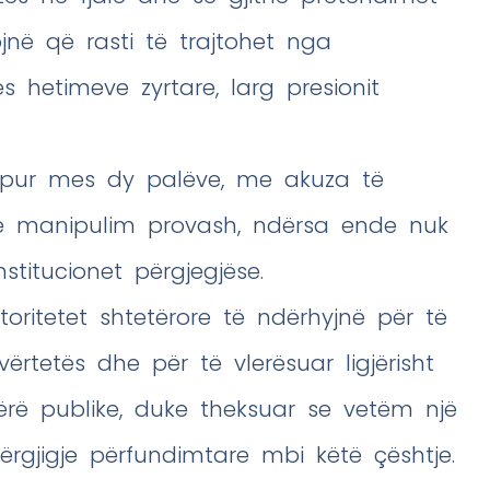
ojnë që rasti të trajtohet nga
s hetimeve zyrtare, larg presionit
 hapur mes dy palëve, me akuza të
he manipulim provash, ndërsa ende nuk
titucionet përgjegjëse.
oritetet shtetërore të ndërhyjnë për të
rtetës dhe për të vlerësuar ligjërisht
rë publike, duke theksuar se vetëm një
gjigje përfundimtare mbi këtë çështje.