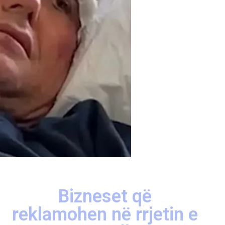
Bizneset që
reklamohen në rrjetin e