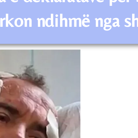
ërkon ndihmë nga sh