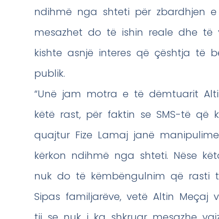
ndihmë nga shteti për zbardhjen e p
mesazhet do të ishin reale dhe të v
kishte asnjë interes që çështja të b
publik.
“Unë jam motra e të dëmtuarit Alti
këtë rast, për faktin se SMS-të q
quajtur Fize Lamaj janë manipulime
kërkon ndihmë nga shteti. Nëse kët
nuk do të këmbëngulnim që rasti të
Sipas familjarëve, vetë Altin Meçaj 
tij se nuk i ka shkruar mesazhe vaj