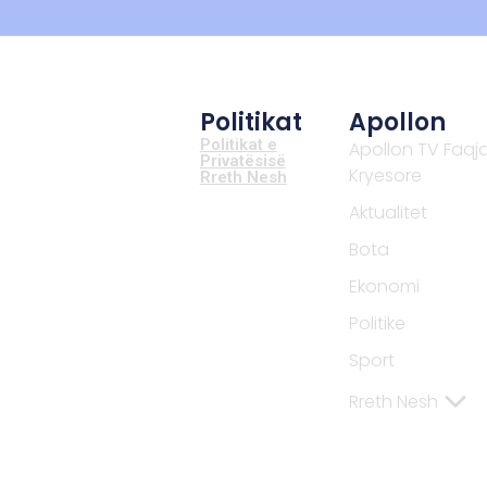
Politikat
Apollon
Politikat e
Apollon TV Faqj
Privatësisë
Kryesore
Rreth Nesh
Aktualitet
Bota
Ekonomi
Politike
Sport
Rreth Nesh