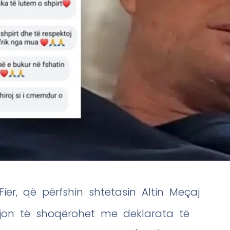
er, që përfshin shtetasin Altin Meçaj
 vijon të shoqërohet me deklarata të