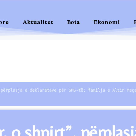
ore
Aktualitet
Bota
Ekonomi
 përplasja e deklaratave për SMS-të: familja e Altin Meç
r, o shpirt”, përpla