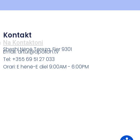
Kontakt
Na Kontaktoni
a
Sheshi Nënë Tereza, Fier 9301
Email: artur@apollon.tv
Tel: +355 69 51 27 033
Orari: E hënë-E diel 9:00AM - 6:00PM