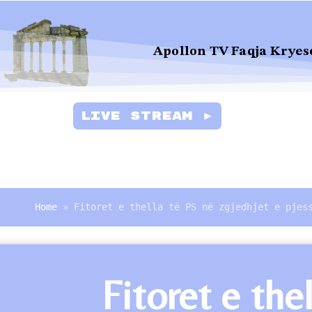
Apollon TV Faqja Kryes
Live Stream ►
Home
»
Fitoret e thella të PS në zgjedhjet e pjes
Fitoret e the