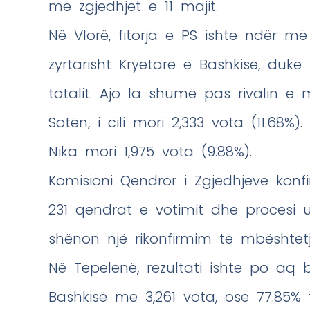
me zgjedhjet e 11 majit.
Në Vlorë, fitorja e PS ishte ndër më 
zyrtarisht Kryetare e Bashkisë, duke
totalit. Ajo la shumë pas rivalin e 
Sotën, i cili mori 2,333 vota (11.68%)
Nika mori 1,975 vota (9.88%).
Komisioni Qendror i Zgjedhjeve kon
231 qendrat e votimit dhe procesi u 
shënon një rikonfirmim të mbështetj
Në Tepelenë, rezultati ishte po aq 
Bashkisë me 3,261 vota, ose 77.85% të