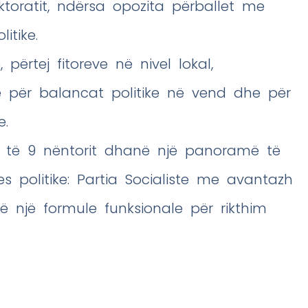
toratit, ndërsa opozita përballet me
itike.
 përtej fitoreve në nivel lokal,
ë për balancat politike në vend dhe për
e.
e të 9 nëntorit dhanë një panoramë të
s politike: Partia Socialiste me avantazh
ë një formule funksionale për rikthim