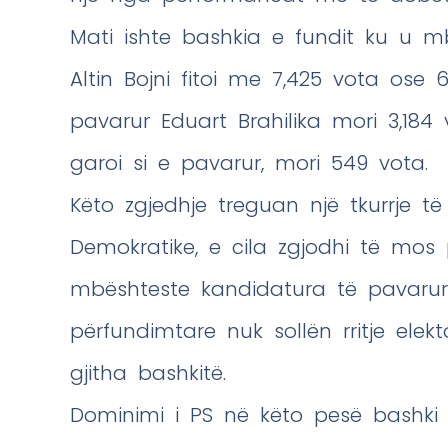
Mati ishte bashkia e fundit ku u mby
Altin Bojni fitoi me 7,425 vota ose 
pavarur Eduart Brahilika mori 3,184
garoi si e pavarur, mori 549 vota.
Këto zgjedhje treguan një tkurrje 
Demokratike, e cila zgjodhi të mos 
mbështeste kandidatura të pavarura. 
përfundimtare nuk sollën rritje elekt
gjitha bashkitë.
Dominimi i PS në këto pesë bashki ko