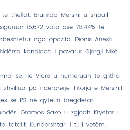
të thellat. Brunilda Mersini u shpall
 siguruar 15,672 vota ose 78.44% të
mbështetur nga opozita, Dionis Anesti
. Ndërsa kandidati i pavarur Gjergji Nikë
firmoi se në Vlorë u numëruan të gjitha
zhvillua pa ndërprerje. Fitorja e Mersinit
es së PS në qytetin bregdetar.
bindës. Gramos Sako u zgjodh Kryetar i
 totalit. Kundërshtari i tij i vetëm,