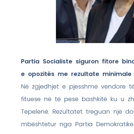
Partia Socialiste siguron fitore bi
e opozitës me rezultate minimal
Në zgjedhjet e pjesshme vendore të 
fituese në të pesë bashkitë ku u zhv
Tepelenë. Rezultatet treguan një d
mbështetur nga Partia Demokratik