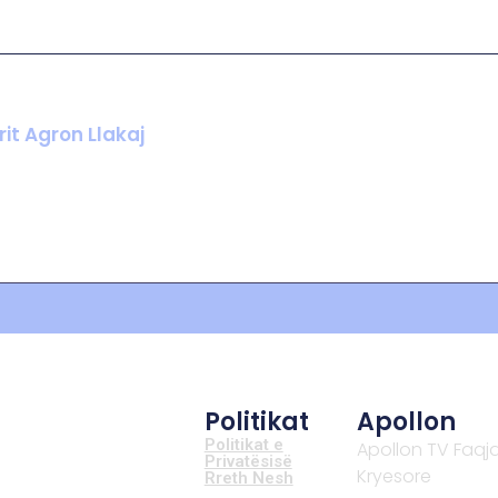
it Agron Llakaj
Politikat
Apollon
Politikat e
Apollon TV Faqj
Privatësisë
Kryesore
Rreth Nesh