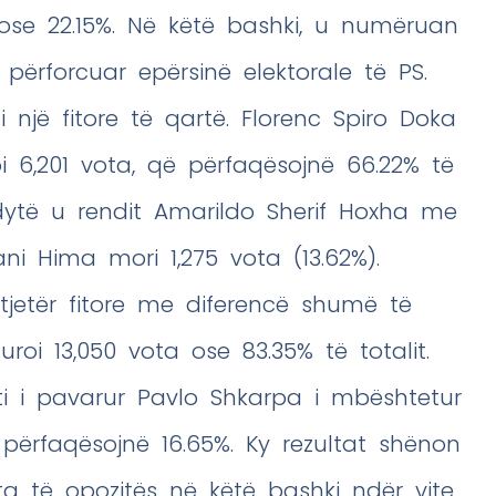
 ose 22.15%. Në këtë bashki, u numëruan
 përforcuar epërsinë elektorale të PS.
ti një fitore të qartë. Florenc Spiro Doka
oi 6,201 vota, që përfaqësojnë 66.22% të
ytë u rendit Amarildo Sherif Hoxha me
ani Hima mori 1,275 vota (13.62%).
tjetër fitore me diferencë shumë të
guroi 13,050 vota ose 83.35% të totalit.
ati i pavarur Pavlo Shkarpa i mbështetur
përfaqësojnë 16.65%. Ky rezultat shënon
 të opozitës në këtë bashki ndër vite.