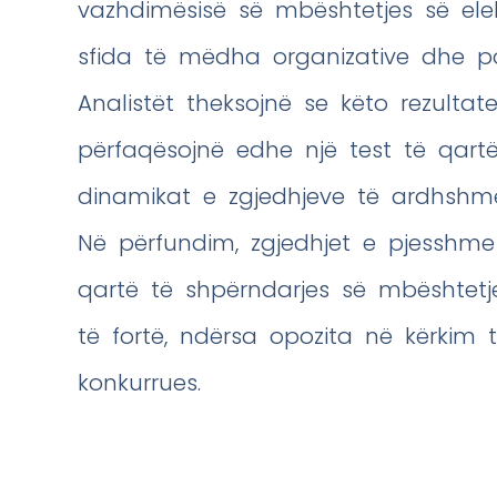
vazhdimësisë së mbështetjes së elek
sfida të mëdha organizative dhe pol
Analistët theksojnë se këto rezultate,
përfaqësojnë edhe një test të qart
dinamikat e zgjedhjeve të ardhshm
Në përfundim, zgjedhjet e pjesshm
qartë të shpërndarjes së mbështetje
të fortë, ndërsa opozita në kërkim t
konkurrues.