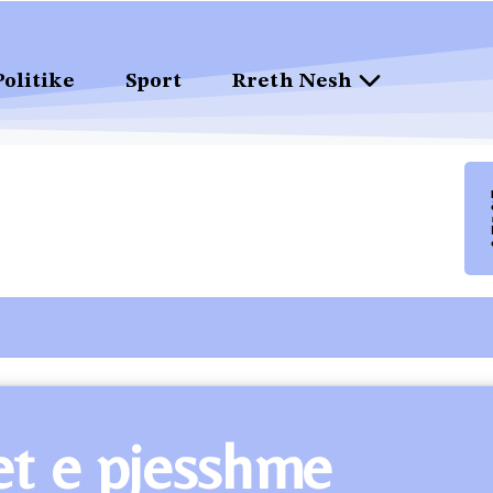
Politike
Sport
Rreth Nesh
jet e pjesshme