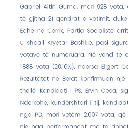
Gabriel Altin Guma, mori 928 vota,
të gjitha 21 qendrat e votimit, duke
Edhe në Cërrik, Partia Socialiste arri
u shpall Kryetar Bashkie, pasi sigur
votave të numëruara. Në vend të d
1,888 vota (20.16%), ndërsa Eligert Q
Rezultatet në Berat konfirmuan një 
thellë. Kandidati i PS, Ervin Ceca, si
Ndërkohë, kundërshtari i tij, kandid
nga PD, mori vetëm 2,607 vota, që 
një nga performancat më të dobëta