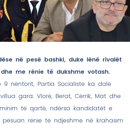
ndëse në pesë bashki, duke lënë rivalët
e dhe me rënie të dukshme votash.
9 nëntorit, Partia Socialiste ka dalë
illua gara: Vlorë, Berat, Cërrik, Mat dhe
ominim të qartë, ndërsa kandidatët e
e pësuan rënie të ndjeshme në krahasim