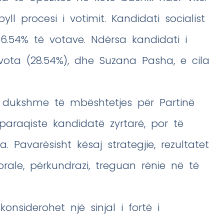
ll procesi i votimit. Kandidati socialist
66.54% të votave. Ndërsa kandidati i
 vota (28.54%), dhe Suzana Pasha, e cila
të dukshme të mbështetjes për Partinë
paraqiste kandidatë zyrtarë, por të
Pavarësisht kësaj strategjie, rezultatet
orale, përkundrazi, treguan rënie në të
nsiderohet një sinjal i fortë i