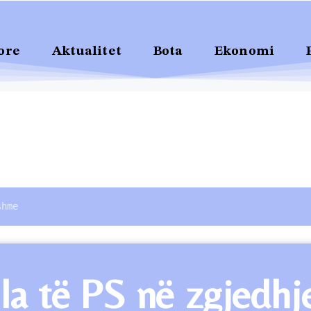
ore
Aktualitet
Bota
Ekonomi
shme
lla të PS në zgjedh