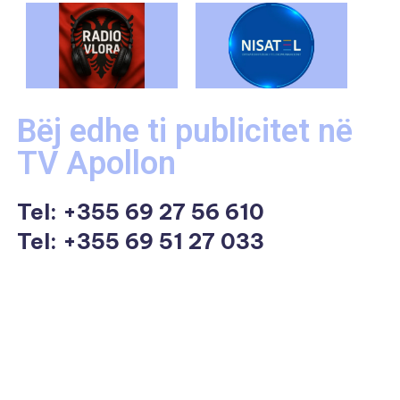
Bëj edhe ti publicitet në
TV Apollon
Tel:
+355 69 27 56 610
Tel: +355 69 51 27 033