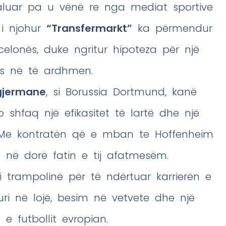
aluar pa u vënë re nga mediat sportive
 i njohur
“Transfermarkt”
ka përmendur
celonës, duke ngritur hipoteza për një
ës në të ardhmen.
gjermane
, si Borussia Dortmund, kanë
 shfaq një efikasitet të lartë dhe një
t. Me kontratën që e mban te Hoffenheim
a në dorë fatin e tij afatmesëm.
i trampolinë për të ndërtuar karrierën e
uri në lojë, besim në vetvete dhe një
 e futbollit evropian.