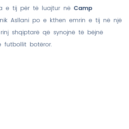
 e tij për të luajtur në
Camp
ik Asllani po e kthen emrin e tij në një
e rinj shqiptarë që synojnë të bëjnë
utbollit botëror.