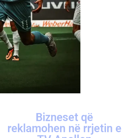
Bizneset që
reklamohen në rrjetin e