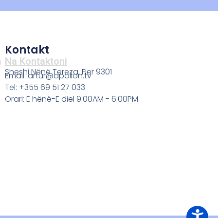
Kontakt
Na Kontaktoni
a
Sheshi Nënë Tereza, Fier 9301
Email: artur@apollon.tv
Tel: +355 69 51 27 033
Orari: E hënë-E diel 9:00AM - 6:00PM