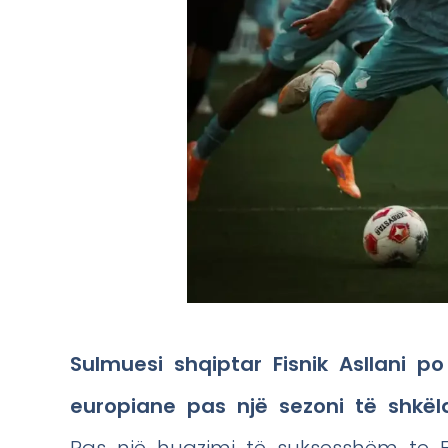
Sulmuesi shqiptar Fisnik Asllani
europiane pas një sezoni të shkë
Pas një huazimi të suksesshëm te Elv