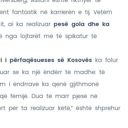
 fantastik në karrierën e tij. Vetëm
t, ai ka realizuar
pesë gola dhe ka
ë nga lojtarët më të spikatur të
ri i përfaqësueses së Kosovës
ka folur
nuar se ka një ëndërr të madhe: të
i im i ëndrrave ka qenë gjithmonë
që fëmijë. Dua të marr pjesë në
 për ta realizuar këtë,” është shprehur