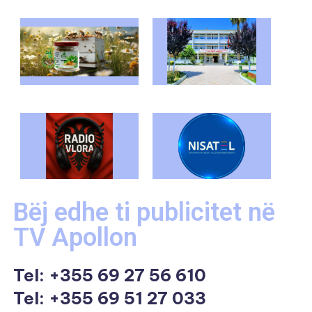
Bëj edhe ti publicitet në
TV Apollon
Tel:
+355 69 27 56 610
Tel: +355 69 51 27 033