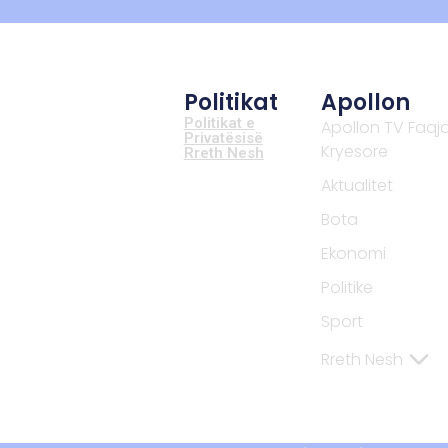
Politikat
Apollon
Politikat e
Apollon TV Faqj
Privatësisë
Kryesore
Rreth Nesh
Aktualitet
Bota
Ekonomi
Politike
Sport
Rreth Nesh