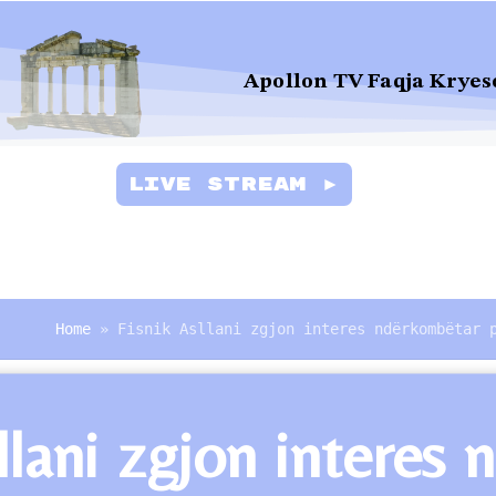
Apollon TV Faqja Kryes
Live Stream ►
Home
»
Fisnik Asllani zgjon interes ndërkombëtar 
llani zgjon intere