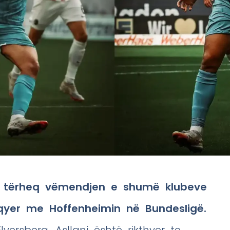
 po tërheq vëmendjen e shumë klubeve
lqyer me Hoffenheimin në Bundesligë.
ersberg, Asllani është rikthyer te