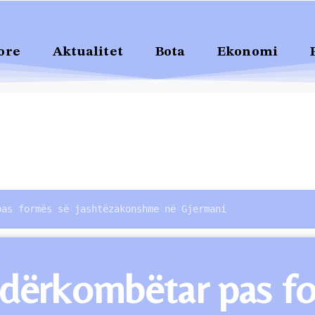
ore
Aktualitet
Bota
Ekonomi
pas formës së jashtëzakonshme në Gjermani
s ndërkombëtar pas 