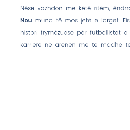
Nëse vazhdon me këtë ritëm, ëndrra
Nou
mund të mos jetë e largët. Fisn
histori frymëzuese për futbollistët 
karrierë në arenën më të madhe të f