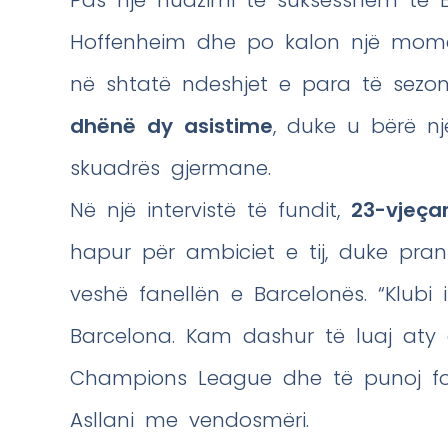
Hoffenheim dhe po kalon një moment
në shtatë ndeshjet e para të sezoni
dhënë dy asistime
, duke u bërë nj
skuadrës gjermane.
Në një intervistë të fundit,
23-vjeça
hapur për ambiciet e tij, duke pra
veshë fanellën e Barcelonës. “Klub
Barcelona. Kam dashur të luaj aty 
Champions League dhe të punoj fort
Asllani me vendosmëri.