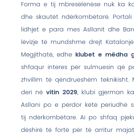
Forma e tij mbresëlënëse nuk ka k
dhe skautët ndërkombëtarë. Portali
lidhjet e para mes Asllanit dhe Bar
lëvizje të mundshme drejt Katalonj
Megjithatë, edhe
klubet e mëdha 
shfaqur interes për sulmuesin që po
zhvillim të qëndrueshëm teknikish
deri në
vitin 2029
, klubi gjerman k
Asllani po e përdor këtë periudhë s
tij ndërkombëtare. Ai po shfaq pjek
dëshirë të fortë për të arritur majat