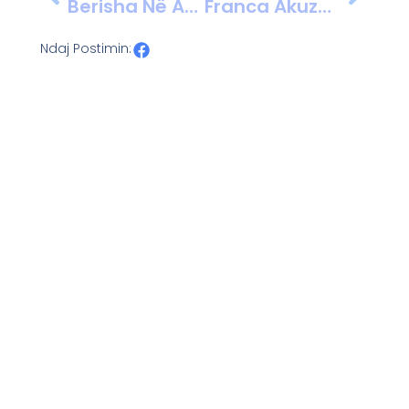
Berisha Në Astir: Një Zonë Pa Shkolla Dhe Çerdhe
Franca Akuzon Rusinë Për Sulme Kibernetike Të Nivelit Të Lartë, GRU Në Shënjestër Të Institucioneve Franceze
Ndaj Postimin: