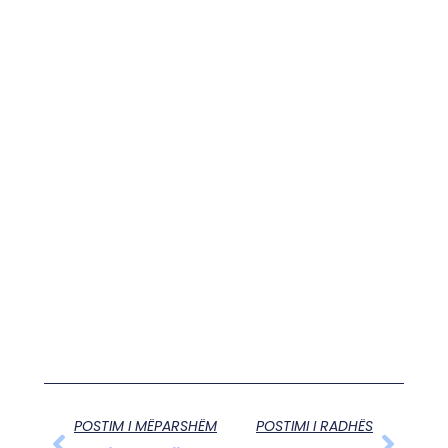
POSTIM I MËPARSHËM
POSTIMI I RADHËS