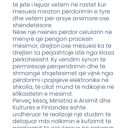
të jetë i lejuar vetëm në rastet kur
mësuesi miraton përdorimin e tyre
dhe vetëm për arsye arsimore ose
shëndetësore.
Nëse një nxënës përdor celularin në
mënyrë që pengon procesin
mësimor, drejtori ose mësuesi ka të
drejtën ta përjashtojë atë nga klasa
përkohësisht. Ky vendim synon të
përmirësojë përqendrimin dhe të
shmangë shqetësimet që vijnë nga
përdorimi i pajisjeve elektronike në
shkolla, të cilat mund të ndikojnë në
efikasitetin e mësimit.
Përveç kësaj, Ministria e Arsimit dhe
Kulturës e Finlandës është
urdhëruar të realizojë një studim të
detajuar mbi ndikimin e kufizimit të
përdorimit të celularëve në sistemin