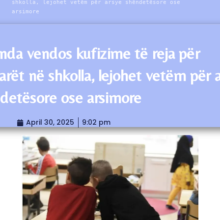
shkolla, lejohet vetëm për arsye shëndetësore ose
arsimore
anda vendos kufizime të reja për
larët në shkolla, lejohet vetëm për 
detësore ose arsimore
April 30, 2025
9:02 pm