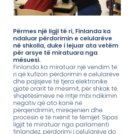
Përmes një ligji të ri, Finlanda ka
ndaluar përdorimin e celularëve
në shkolla, duke i lejuar ata vetëm
për arsye të miratuara nga
mësuesi.
Finlanda ka miratuar një vendim të
ri që kufizon përdorimin e celularëve
dhe pajisjeve të tjera elektronike
gjatë orarit të mësimit, për shkak të
shqetësimeve në rritje mbi ndikimin
negativ që ato kanë në
përqendrimin, mirëqenien dhe
procesin e të nxënit te fëmijët. Sipas
ligjit të miratuar nga parlamenti
finlandez, përdorimi i celularëve do