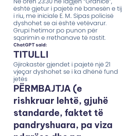
Në orën 23:30 në lagjen “Granicë”,
është gjetur i pajetë në banesën e tij
i riu, me iniciale E. M.. Sipas policisë
dyshohet se ai është vetëvarur.
Grupi hetimor po punon për
sqarimin e rrethanave të rastit.
ChatGPT said:
TITULLI
Gjirokastër gjendet i pajetë një 21
vjeçar dyshohet se i ka dhënë fund
jetës
PËRMBAJTJA (e
rishkruar lehtë, gjuhë
standarde, faktet të
pandryshuara, pa viza