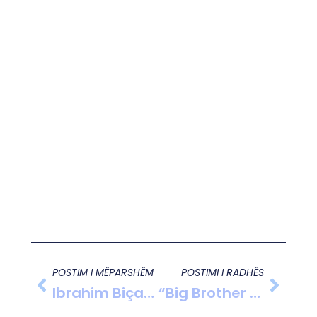
POSTIM I MËPARSHËM
POSTIMI I RADHËS
Ibrahim Biçakçiu, Kryeministri Që Komunistët E Kthyen Në Pastrues Të Banjave Të Elbasanit
“Big Brother VIP 5” Starton Më 20 Dhjetor, Publikohen EMRAT E 16 Konkurrentëve Të Parë