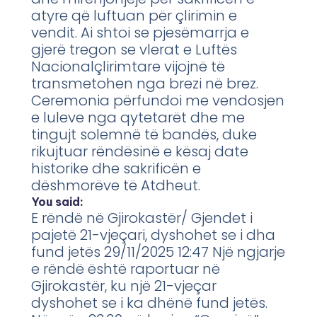
atyre që luftuan për çlirimin e
vendit. Ai shtoi se pjesëmarrja e
gjerë tregon se vlerat e Luftës
Nacionalçlirimtare vijojnë të
transmetohen nga brezi në brez.
Ceremonia përfundoi me vendosjen
e luleve nga qytetarët dhe me
tingujt solemnë të bandës, duke
rikujtuar rëndësinë e kësaj date
historike dhe sakrificën e
dëshmorëve të Atdheut.
You said:
E rëndë në Gjirokastër/ Gjendet i
pajetë 21-vjeçari, dyshohet se i dha
fund jetës 29/11/2025 12:47 Një ngjarje
e rëndë është raportuar në
Gjirokastër, ku një 21-vjeçar
dyshohet se i ka dhënë fund jetës.