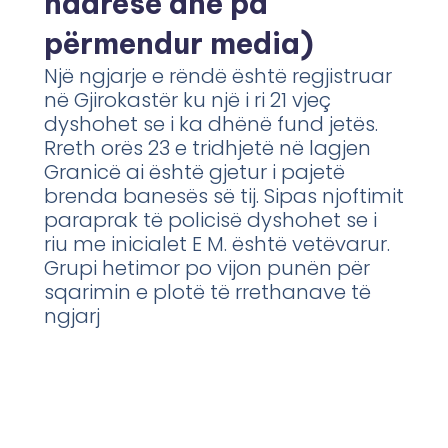
ndarëse dhe pa
përmendur media)
Një ngjarje e rëndë është regjistruar
në Gjirokastër ku një i ri 21 vjeç
dyshohet se i ka dhënë fund jetës.
Rreth orës 23 e tridhjetë në lagjen
Granicë ai është gjetur i pajetë
brenda banesës së tij. Sipas njoftimit
paraprak të policisë dyshohet se i
riu me inicialet E M. është vetëvarur.
Grupi hetimor po vijon punën për
sqarimin e plotë të rrethanave të
ngjarj