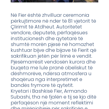
Në Fier është zhvilluar ceremonia
përkujtimore në nder të 81 vjetorit të
Çlirimit të Atdheut. Autoritetet
vendore, deputetë, përfaqësues
institucionesh dhe qytetarë të
shumtë morën pjesë në homazhet
kushtuar bijve dhe bijave të Fierit që
sakrifikuan jetën për lirinë e vendit.
Pjesëmarrësit vendosën kurora dhe
buqeta me lule pranë obeliskut të
dëshmorëve, ndërsa atmosfera u
shoqërua nga interpretimet e
bandës frymore të qytetit.
Kryetari i Bashkisë Fier, Armando
Subashi, tha në fjalën e tij se kjo ditë
përfaqëson një moment reflektimi
dhe mirënjohjeje për sakrificën e