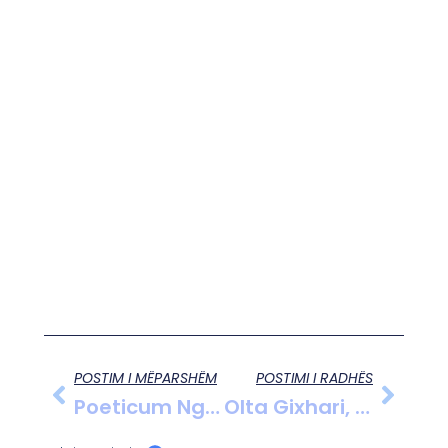
POSTIM I MËPARSHËM
POSTIMI I RADHËS
Poeticum Nga Gentjan Banaj, I Ftuar Ramadan Braka 01.03.2013
Olta Gixhari, Yllka Mujo Dhe Albert Minga Në Apollon 2009