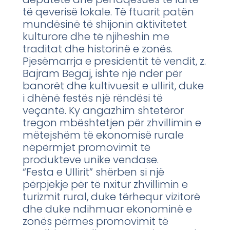
të qeverisë lokale. Të ftuarit patën
mundësinë të shijonin aktivitetet
kulturore dhe të njiheshin me
traditat dhe historinë e zonës.
Pjesëmarrja e presidentit të vendit, z.
Bajram Begaj, ishte një nder për
banorët dhe kultivuesit e ullirit, duke
i dhënë festës një rëndësi të
veçantë. Ky angazhim shtetëror
tregon mbështetjen për zhvillimin e
mëtejshëm të ekonomisë rurale
nëpërmjet promovimit të
produkteve unike vendase.
“Festa e Ullirit” shërben si një
përpjekje për të nxitur zhvillimin e
turizmit rural, duke tërhequr vizitorë
dhe duke ndihmuar ekonominë e
zonës përmes promovimit të