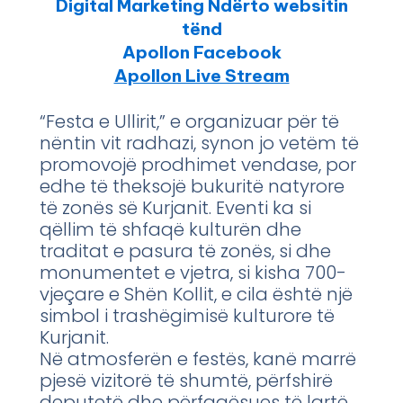
Digital Marketing Ndërto websitin
tënd
Apollon Facebook
Apollon Live Stream
“Festa e Ullirit,” e organizuar për të
nëntin vit radhazi, synon jo vetëm të
promovojë prodhimet vendase, por
edhe të theksojë bukuritë natyrore
të zonës së Kurjanit. Eventi ka si
qëllim të shfaqë kulturën dhe
traditat e pasura të zonës, si dhe
monumentet e vjetra, si kisha 700-
vjeçare e Shën Kollit, e cila është një
simbol i trashëgimisë kulturore të
Kurjanit.
Në atmosferën e festës, kanë marrë
pjesë vizitorë të shumtë, përfshirë
deputetë dhe përfaqësues të lartë