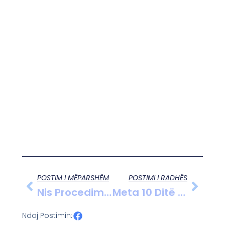
POSTIM I MËPARSHËM
POSTIMI I RADHËS
Nis Procedimi Penal Për Disa Shtetas Për Përdorim Dhe Shitje Narkotikësh.
Meta 10 Ditë Tek 313-Ta Dhe Më Pas I Bashkohet Salianjit Në Burgun E Fierit.
Ndaj Postimin: