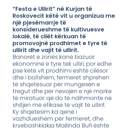
“Festa e Ullirit” në Kurjan të
Roskovecit këtë vit u organizua me
një pjesëmarrje të
konsiderueshme të kultivuesve
lokalë, të cilët kërkuan të
promovojnë prodhimet e tyre të
ullirit dhe vajit të ullirit.
Banorët e zonës kanë bazuar
ekonominë e tyre tek ulliri, por edhe
pse këtë vit prodhimi është cilësor
dhe i bollshëm, fermerët shprehen
të shqetësuar për mungesën e
tregut dhe për nevojën e një marke
të miratuar që do të ndihmonte në
shitjen më efikase të vajit të ullirit.
Ky shqetësim ka qenë i
vazhdueshëm për fermerët, dhe
kryebashkiakja Majlinda Bufi është