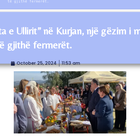
të gjithë fermerët.
a e Ullirit” në Kurjan, një gëzim i
të gjithë fermerët.
October 25, 2024
11:53 am