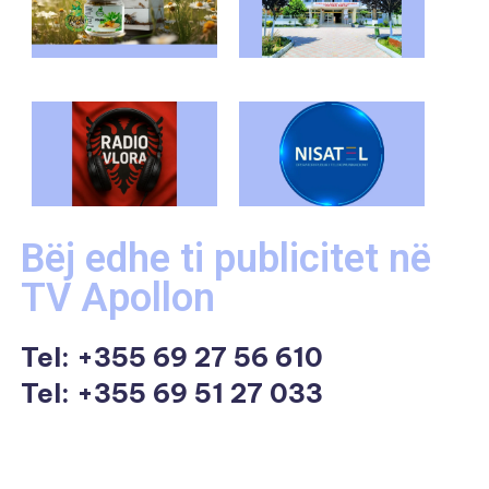
Bëj edhe ti publicitet në
TV Apollon
Tel:
+355 69 27 56 610
Tel: +355 69 51 27 033