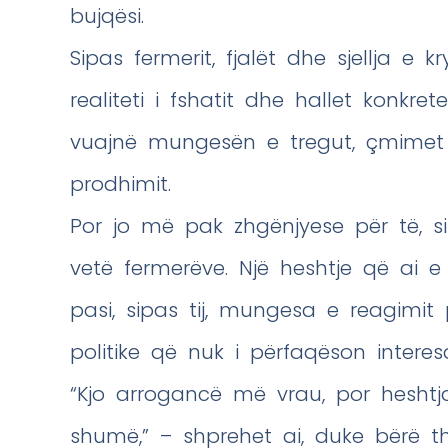
bujqësi.
Sipas fermerit, fjalët dhe sjellja e 
realiteti i fshatit dhe hallet konkre
vuajnë mungesën e tregut, çmimet 
prodhimit.
Por jo më pak zhgënjyese për të, s
vetë fermerëve. Një heshtje që ai 
pasi, sipas tij, mungesa e reagimit 
politike që nuk i përfaqëson interes
“Kjo arrogancë më vrau, por hesh
shumë,” – shprehet ai, duke bërë 