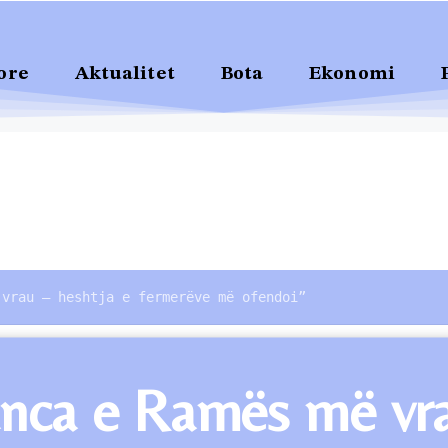
ore
Aktualitet
Bota
Ekonomi
 vrau – heshtja e fermerëve më ofendoi”
anca e Ramës më vr