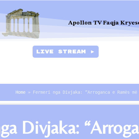
Apollon TV Faqja Kryes
Live Stream ►
Home
»
Fermeri nga Divjaka: “Arroganca e Ramës më
ga Divjaka: “Arrog