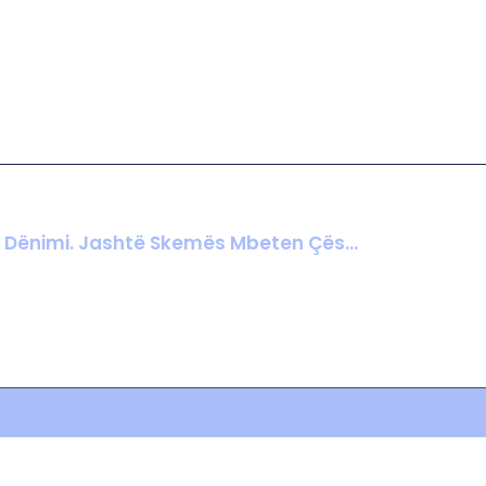
Qeveria Miraton Amnistinë Penale, 447 Të Dënuar Lirohen Menjëherë Dhe 853 Përfitojnë Ulje Dënimi. Jashtë Skemës Mbeten Çështjet E SPAK Dhe GJKKO