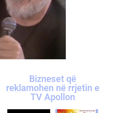
Bizneset që
reklamohen në rrjetin e
TV Apollon