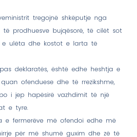
kryeministrit tregojnë shkëputje nga
te të prodhuesve bujqësorë, të cilët sot
e ulëta dhe kostot e larta të
ipas deklaratës, është edhe heshtja e
e quan ofenduese dhe të rrezikshme,
po i jep hapësirë vazhdimit të një
at e tyre.
tja e fermerëve më ofendoi edhe më
thirrje për më shumë guxim dhe zë të