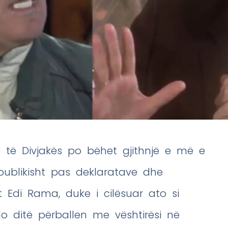
 të Divjakës po bëhet gjithnjë e më e
publikisht pas deklaratave dhe
t Edi Rama, duke i cilësuar ato si
 ditë përballen me vështirësi në