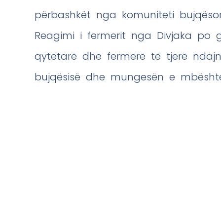
përbashkët nga komuniteti bujqësor
Reagimi i fermerit nga Divjaka po g
qytetarë dhe fermerë të tjerë ndajn
bujqësisë dhe mungesën e mbështetj