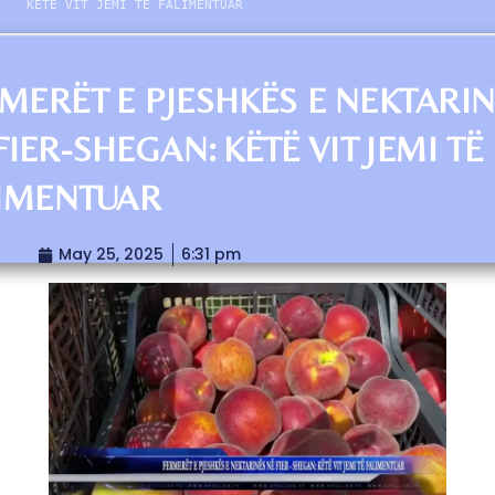
KËTË VIT JEMI TË FALIMENTUAR
MERËT E PJESHKËS E NEKTARI
FIER-SHEGAN: KËTË VIT JEMI TË
IMENTUAR
May 25, 2025
6:31 pm