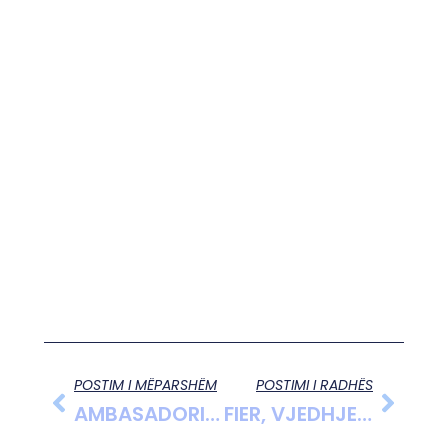
POSTIM I MËPARSHËM
POSTIMI I RADHËS
AMBASADORI I AZERBAJXHANIT VIZITË NË BASHKINË POGRADEC
FIER, VJEDHJE NË BANESA E BIZNESE, ARRESTOHET 28 VJEÇARI