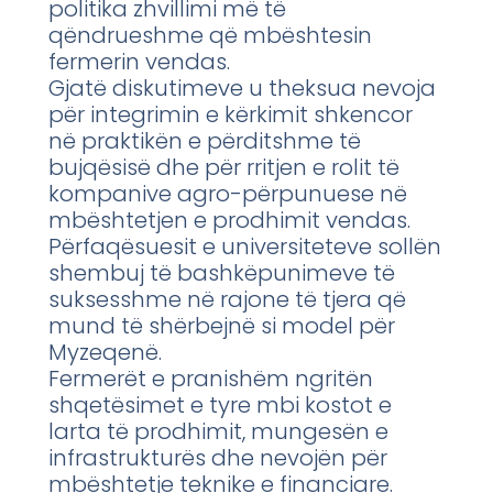
politika zhvillimi më të
qëndrueshme që mbështesin
fermerin vendas.
Gjatë diskutimeve u theksua nevoja
për integrimin e kërkimit shkencor
në praktikën e përditshme të
bujqësisë dhe për rritjen e rolit të
kompanive agro-përpunuese në
mbështetjen e prodhimit vendas.
Përfaqësuesit e universiteteve sollën
shembuj të bashkëpunimeve të
suksesshme në rajone të tjera që
mund të shërbejnë si model për
Myzeqenë.
Fermerët e pranishëm ngritën
shqetësimet e tyre mbi kostot e
larta të prodhimit, mungesën e
infrastrukturës dhe nevojën për
mbështetje teknike e financiare.