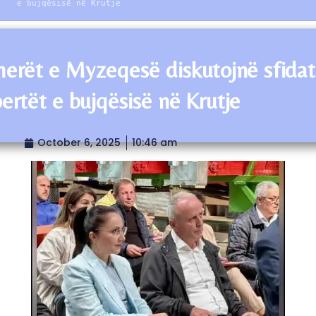
e bujqësisë në Krutje
erët e Myzeqesë diskutojnë sfida
ertët e bujqësisë në Krutje
October 6, 2025
10:46 am