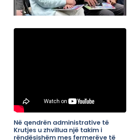
Në qendrën administrative të
Krutjes u zhvillua një takim i
rëndësishëm mes fermerëve të