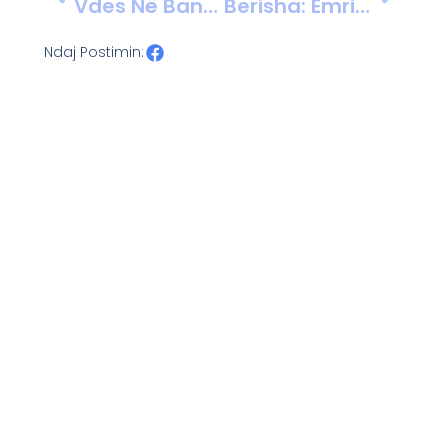
Vdes Në Banesë Një 57-Vjeçar Në Korçë, Dyshohet Për Shkaqe Natyrale
Berisha: Emri I Edi Ramës Del Në Dosjen “Aruba” Në Belgjikë
Ndaj Postimin: