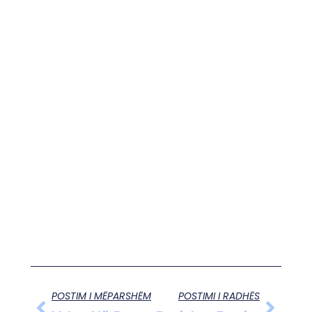
POSTIM I MËPARSHËM
POSTIMI I RADHËS