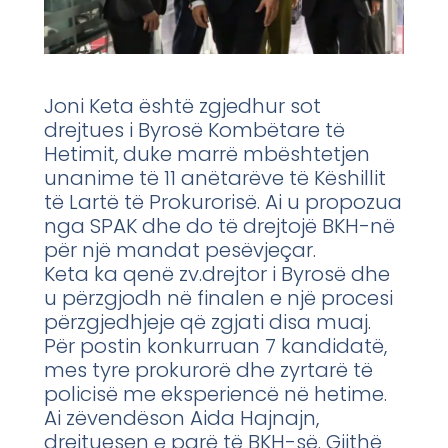
Joni Keta është zgjedhur sot
drejtues i Byrosë Kombëtare të
Hetimit, duke marrë mbështetjen
unanime të 11 anëtarëve të Këshillit
të Lartë të Prokurorisë. Ai u propozua
nga SPAK dhe do të drejtojë BKH-në
për një mandat pesëvjeçar.
Keta ka qenë zv.drejtor i Byrosë dhe
u përzgjodh në finalen e një procesi
përzgjedhjeje që zgjati disa muaj.
Për postin konkurruan 7 kandidatë,
mes tyre prokurorë dhe zyrtarë të
policisë me eksperiencë në hetime.
Ai zëvendëson Aida Hajnajn,
drejtuesen e parë të BKH-së. Gjithë