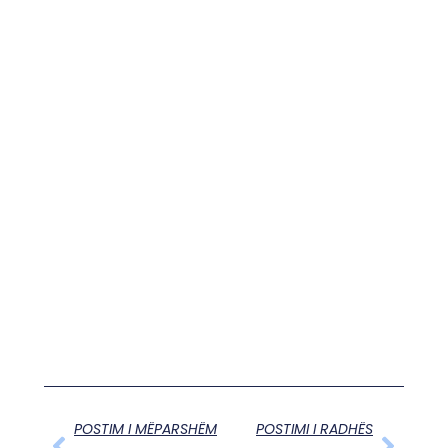
POSTIM I MËPARSHËM
POSTIMI I RADHËS