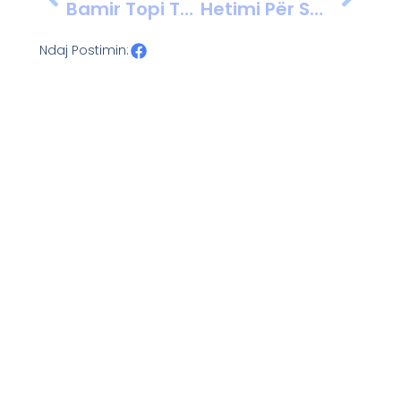
Bamir Topi Thirret Në SPAK Për “21 Janarin”, Pas Berishës Dhe Bashës
Hetimi Për Shembjet Pa Vendim Dhe Punimet Fiktive Sjell Masa Sigurie Për Tetë Persona
Ndaj Postimin: