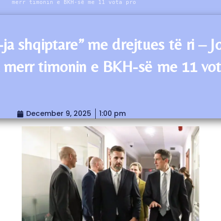
merr timonin e BKH-së me 11 vota pro
-ja shqiptare” me drejtues të ri – J
 merr timonin e BKH-së me 11 vo
December 9, 2025
1:00 pm