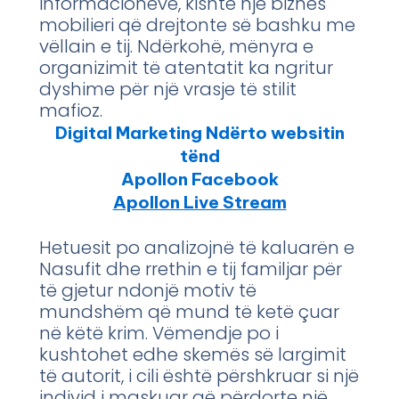
informacioneve, kishte një biznes
mobilieri që drejtonte së bashku me
vëllain e tij. Ndërkohë, mënyra e
organizimit të atentatit ka ngritur
dyshime për një vrasje të stilit
mafioz.
Digital Marketing Ndërto websitin
tënd
Apollon Facebook
Apollon Live Stream
Hetuesit po analizojnë të kaluarën e
Nasufit dhe rrethin e tij familjar për
të gjetur ndonjë motiv të
mundshëm që mund të ketë çuar
në këtë krim. Vëmendje po i
kushtohet edhe skemës së largimit
të autorit, i cili është përshkruar si një
individ i maskuar që përdorte një