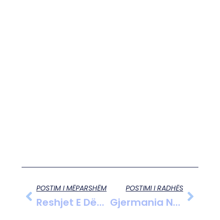
POSTIM I MËPARSHËM
POSTIMI I RADHËS
Reshjet E Dëborës Bllokojnë 13 Persona Në Ersekë, Policia Shpëton Qytetarët Në Vështirësi
Gjermania Në Krye Të Çmimeve Të Energjisë: Politikanët Në Kërkim Të Zgjidhjes