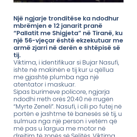
Një ngjarje tronditëse ka ndodhur
mbrëmjen e 12 janarit pranë
“Pallatit me Shigjeta” në Tiranë, ku
një 56-vjeçar është ekzekutuar me
armë zjarri në derën e shtëpisë së
tij.
Viktima, i identifikuar si Bujar Nasufi,
ishte në makinën e tij kur u qëllua
me gjashtë plumba nga një
atentator i maskuar.
Sipas burimeve policore, ngjarja
ndodhi rreth orës 20:40 në rrugën
“Myrte Zeneli”. Nasufi, i cili po futej në
portën e jashtme të banesës së tij, u
sulmua nga një person i vetëm që
më pas u largua me motor në
drejtim të zonës së Selitës. Viktima