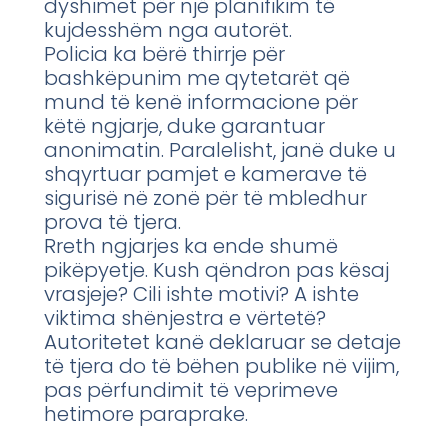
dyshimet për një planifikim të
kujdesshëm nga autorët.
Policia ka bërë thirrje për
bashkëpunim me qytetarët që
mund të kenë informacione për
këtë ngjarje, duke garantuar
anonimatin. Paralelisht, janë duke u
shqyrtuar pamjet e kamerave të
sigurisë në zonë për të mbledhur
prova të tjera.
Rreth ngjarjes ka ende shumë
pikëpyetje. Kush qëndron pas kësaj
vrasjeje? Cili ishte motivi? A ishte
viktima shënjestra e vërtetë?
Autoritetet kanë deklaruar se detaje
të tjera do të bëhen publike në vijim,
pas përfundimit të veprimeve
hetimore paraprake.