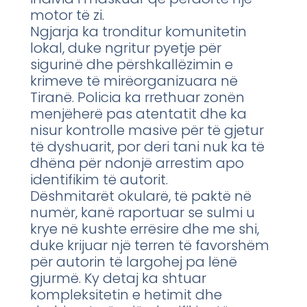
motor të zi.
Ngjarja ka tronditur komunitetin
lokal, duke ngritur pyetje për
sigurinë dhe përshkallëzimin e
krimeve të mirëorganizuara në
Tiranë. Policia ka rrethuar zonën
menjëherë pas atentatit dhe ka
nisur kontrolle masive për të gjetur
të dyshuarit, por deri tani nuk ka të
dhëna për ndonjë arrestim apo
identifikim të autorit.
Dëshmitarët okularë, të paktë në
numër, kanë raportuar se sulmi u
krye në kushte errësire dhe me shi,
duke krijuar një terren të favorshëm
për autorin të largohej pa lënë
gjurmë. Ky detaj ka shtuar
kompleksitetin e hetimit dhe