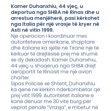
Kamer Duhanxhiu, 44 vjeç, u
deportua nga SHBA në Rinas dhe u
arrestua menjëherë, pasi kërkohet
nga Italia për një vrasje të kryer në
Asti në vitin 1999.
Një operacion i koordinuar mes
autoriteteve amerikane, shqiptare
dhe italiane ka sjellë në Tiranë një të
kërkuar të drejtësisë prej më shumë
se dy dekadash. Kamer Duhanxhiu,
44 vjeç, u shoqërua nga SHBA drejt
aeroportit të Rinasit me një avion
charter.
Sipas Policisë së Shtetit, Duhanxhiu
ka qenë në kërkim ndërkombëtar që
prej vitit 1999. Autoritetet italiane e
kanë dënuar me 30 vite burg për
veprat penale “Vrasja”, e mbetur në