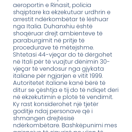
aeroportin e Rinasit, policia
shqiptare ka ekzekutuar urdhrin e
arrestit ndërkombëtar të lëshuar
nga Italia. Duhanxhiu është
shoqëruar drejt ambienteve të
paraburgimit në pritje të
procedurave të mëtejshme.
Shtetasi 44-vjeçar do të dërgohet
në Itali për të vuajtur dënimin 30-
vjeçar të vendosur nga gjykata
italiane për ngjarjen e vitit 1999.
Autoritetet italiane kanë bërë të
ditur se çështja e tij do të ndiqet deri
në ekzekutimin e plotë të vendimit.
Ky rast konsiderohet një tjetër
goditje ndaj personave që i
shmangen drejtësisë
ndërkombëtare. Bashkëpunimi mes