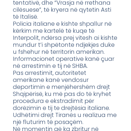
tentativë, dhe “Vrasja në rrethana
cilësuese”, të kryera në qytetin Asti
të Italisë.
Policia italiane e kishte shpallur në
kërkim me kartelë të kuqe të
Interpolit, ndërsa prej vitesh ai kishte
mundur t’i shpëtonte ndjekjes duke
u fshehur në territorin amerikan.
Informacionet operative kanë çuar
në arrestimin e tij në SHBA.
Pas arrestimit, autoritetet
amerikane kanë vendosur
deportimin e menjëhershëm drejt
Shqipërisë, ku më pas do të kryhet
procedura e ekstradimit për
dorëzimin e tij te drejtësia italiane.
Udhëtimi drejt Tiranës u realizua me
një fluturim të posaçëm.
Në momentin që ka zbritur në