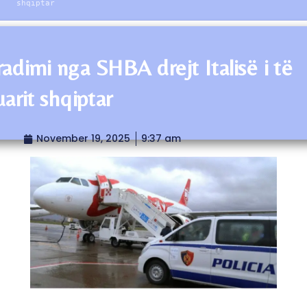
shqiptar
radimi nga SHBA drejt Italisë i të
arit shqiptar
November 19, 2025
9:37 am