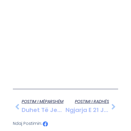
POSTIM I MËPARSHËM
POSTIMI I RADHËS
Duhet Të Jemi Më Transparent Me Qytetarin, Shprehej Ilir Hilaj Për Projektbuxhetin E 2014
Ngjarja E 21 Janarit, Berisha Pyetet Për Herë Të Parë Në SPAK
Ndaj Postimin: