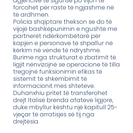
agjencive të sigurisë po vijon të
forcohet për raste të ngjashme në
të ardhmen.
Policia shqiptare thekson se do të
vijojë bashkëpunimin e ngushtë me
partnerët ndërkombëtarë për
kapjen e personave të shpallur në
kërkim në vende të ndryshme.
Burime nga strukturat e zbatimit të
ligjit nënvizojnë se operacione të tilla
tregojnë funksionimin efikas të
sistemit të shkëmbimit të
informacionit mes shteteve.
Duhanxhiu pritet të transferohet
drejt Italisë brenda afateve ligjore,
duke mbyllur kështu një kapitull 25-
vjeçar të arratisjes së tij nga
drejtësia.