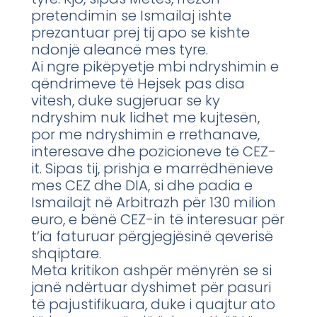
pretendimin se Ismailaj ishte
prezantuar prej tij apo se kishte
ndonjë aleancë mes tyre.
Ai ngre pikëpyetje mbi ndryshimin e
qëndrimeve të Hejsek pas disa
vitesh, duke sugjeruar se ky
ndryshim nuk lidhet me kujtesën,
por me ndryshimin e rrethanave,
interesave dhe pozicioneve të CEZ-
it. Sipas tij, prishja e marrëdhënieve
mes CEZ dhe DIA, si dhe padia e
Ismailajt në Arbitrazh për 130 milion
euro, e bënë CEZ-in të interesuar për
t’ia faturuar përgjegjësinë qeverisë
shqiptare.
Meta kritikon ashpër mënyrën se si
janë ndërtuar dyshimet për pasuri
të pajustifikuara, duke i quajtur ato