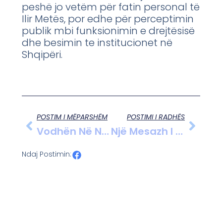
peshë jo vetëm për fatin personal të
Ilir Metës, por edhe për perceptimin
publik mbi funksionimin e drejtësisë
dhe besimin te institucionet në
Shqipëri.
POSTIM I MËPARSHËM
POSTIMI I RADHËS
Vodhën Në Një Dyqan Në Cërrik, Arrestohet 36-Vjeçari Dhe Procedohet Nipi I Tij 15-Vjeçar
Një Mesazh I Fortë Kundër Dhunës Vjen Nga Agjencia Investigative Stop Krimit.!
Ndaj Postimin: