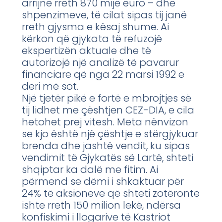
arrijnë rreth 870 mijë euro – dhe
shpenzimeve, të cilat sipas tij janë
rreth gjysma e kësaj shume. Ai
kërkon që gjykata të refuzojë
ekspertizën aktuale dhe të
autorizojë një analizë të pavarur
financiare që nga 22 marsi 1992 e
deri më sot.
Një tjetër pikë e fortë e mbrojtjes së
tij lidhet me çështjen CEZ-DIA, e cila
hetohet prej vitesh. Meta nënvizon
se kjo është një çështje e stërgjykuar
brenda dhe jashtë vendit, ku sipas
vendimit të Gjykatës së Lartë, shteti
shqiptar ka dalë me fitim. Ai
përmend se dëmi i shkaktuar për
24% të aksioneve që shteti zotëronte
ishte rreth 150 milion lekë, ndërsa
konfiskimi i llogarive të Kastriot