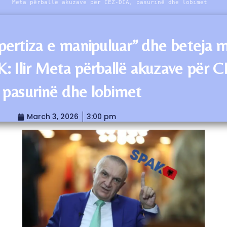
Meta përballë akuzave për CEZ-DIA, pasurinë dhe lobimet
pertiza e manipuluar” dhe beteja 
: Ilir Meta përballë akuzave për 
 pasurinë dhe lobimet
March 3, 2026
3:00 pm