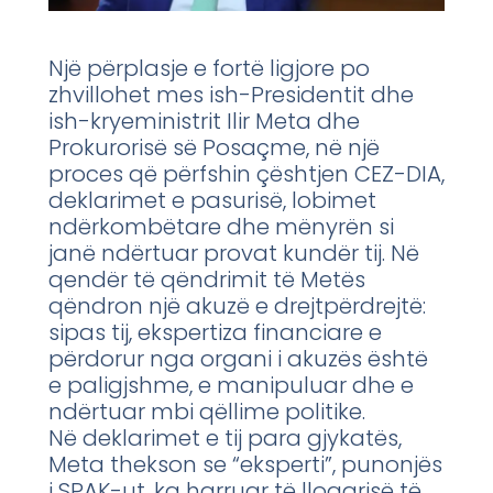
Një përplasje e fortë ligjore po
zhvillohet mes ish-Presidentit dhe
ish-kryeministrit Ilir Meta dhe
Prokurorisë së Posaçme, në një
proces që përfshin çështjen CEZ-DIA,
deklarimet e pasurisë, lobimet
ndërkombëtare dhe mënyrën si
janë ndërtuar provat kundër tij. Në
qendër të qëndrimit të Metës
qëndron një akuzë e drejtpërdrejtë:
sipas tij, ekspertiza financiare e
përdorur nga organi i akuzës është
e paligjshme, e manipuluar dhe e
ndërtuar mbi qëllime politike.
Në deklarimet e tij para gjykatës,
Meta thekson se “eksperti”, punonjës
i SPAK-ut, ka harruar të llogarisë të