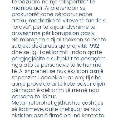
të bazuara në një “ekspertizë” të
manipuluar. Ai pretendon se
prokurorët kanë përdorur edhe
artikuj mediatikë të viteve të fundit si
“prova”, për të krijuar dyshime të
arsyeshme për korrupsion pasiv.
Në mbrojtjen e tij ai thekson se është
subjekt deklarues që prej vitit 1992
dhe se ligji i deklarimit i ndan qartë
përgjegjësitë e subjektit të posaçëm
nga ato të personave të lidhur me
të. Ai shprehet se nuk ekziston asnjë
shpenzim i padeklaruar prej tij dhe
asnjë provë që ai të ketë pasur dijeni
për ndonjë deklarim të rremë nga
persona të lidhur.
Meta i referohet gjithashtu çështjes
së lobimeve, duke theksuar se nuk
ekziston asnjë firmë e tij në kontrata