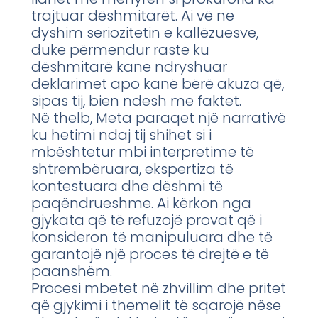
trajtuar dëshmitarët. Ai vë në
dyshim seriozitetin e kallëzuesve,
duke përmendur raste ku
dëshmitarë kanë ndryshuar
deklarimet apo kanë bërë akuza që,
sipas tij, bien ndesh me faktet.
Në thelb, Meta paraqet një narrativë
ku hetimi ndaj tij shihet si i
mbështetur mbi interpretime të
shtrembëruara, ekspertiza të
kontestuara dhe dëshmi të
paqëndrueshme. Ai kërkon nga
gjykata që të refuzojë provat që i
konsideron të manipuluara dhe të
garantojë një proces të drejtë e të
paanshëm.
Procesi mbetet në zhvillim dhe pritet
që gjykimi i themelit të sqarojë nëse