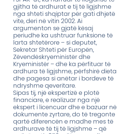
gjitha të ardhurat e tij të ligjshme
nga shteti shqiptar për gati dhjetë
vite, deri në vitin 2002. Ai
argumenton se gjatë kësaj
periudhe ka ushtruar funksione të
larta shtetërore – si deputet,
Sekretar Shteti për Europën,
Zëvendëskryeministër dhe
Kryeministër – dhe ka përfituar të
ardhura të ligjshme, përfshirë dieta
dhe pagesa si anëtar i bordeve të
ndryshme qeveritare.
Sipas tij, një ekspertizë e plotë
financiare, e realizuar nga një
ekspert i licencuar dhe e bazuar në
dokumente zyrtare, do të tregonte
qartë diferencën e madhe mes të
ardhurave të tij të ligjshme – që