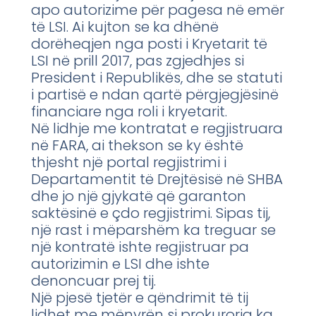
apo autorizime për pagesa në emër
të LSI. Ai kujton se ka dhënë
dorëheqjen nga posti i Kryetarit të
LSI në prill 2017, pas zgjedhjes si
President i Republikës, dhe se statuti
i partisë e ndan qartë përgjegjësinë
financiare nga roli i kryetarit.
Në lidhje me kontratat e regjistruara
në FARA, ai thekson se ky është
thjesht një portal regjistrimi i
Departamentit të Drejtësisë në SHBA
dhe jo një gjykatë që garanton
saktësinë e çdo regjistrimi. Sipas tij,
një rast i mëparshëm ka treguar se
një kontratë ishte regjistruar pa
autorizimin e LSI dhe ishte
denoncuar prej tij.
Një pjesë tjetër e qëndrimit të tij
lidhet me mënyrën si prokuroria ka