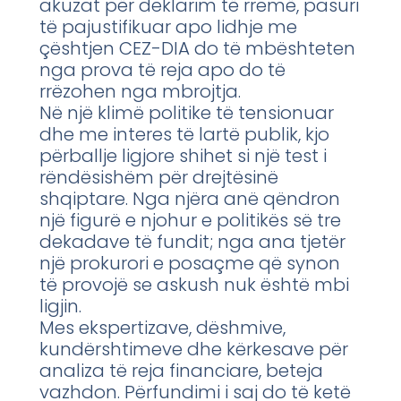
akuzat për deklarim të rremë, pasuri
të pajustifikuar apo lidhje me
çështjen CEZ-DIA do të mbështeten
nga prova të reja apo do të
rrëzohen nga mbrojtja.
Në një klimë politike të tensionuar
dhe me interes të lartë publik, kjo
përballje ligjore shihet si një test i
rëndësishëm për drejtësinë
shqiptare. Nga njëra anë qëndron
një figurë e njohur e politikës së tre
dekadave të fundit; nga ana tjetër
një prokurori e posaçme që synon
të provojë se askush nuk është mbi
ligjin.
Mes ekspertizave, dëshmive,
kundërshtimeve dhe kërkesave për
analiza të reja financiare, beteja
vazhdon. Përfundimi i saj do të ketë