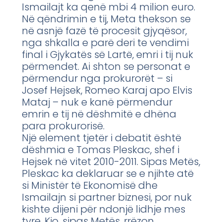
Ismailajt ka qenë mbi 4 milion euro.
Në qëndrimin e tij, Meta thekson se
në asnjë fazë të procesit gjyqësor,
nga shkalla e parë deri te vendimi
final i Gjykatës së Lartë, emri i tij nuk
përmendet. Ai shton se personat e
përmendur nga prokurorët – si
Josef Hejsek, Romeo Karaj apo Elvis
Mataj – nuk e kanë përmendur
emrin e tij në dëshmitë e dhëna
para prokurorisë.
Një element tjetër i debatit është
dëshmia e Tomas Pleskac, shef i
Hejsek në vitet 2010-2011. Sipas Metës,
Pleskac ka deklaruar se e njihte atë
si Ministër të Ekonomisë dhe
Ismailajn si partner biznesi, por nuk
kishte dijeni për ndonjë lidhje mes
tyre. Kjo, sipas Metës, rrëzon