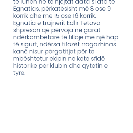
të luhen në të njëjtat data si ato të
Egnatias, përkatësisht më 8 ose 9
korrik dhe më 15 ose 16 korrik.
Egnatia e trajnerit Edlir Tetova
shpreson që përvoja në garat
ndërkombëtare të fillojë me një hap
të sigurt, ndërsa tifozët rrogozhinas
kanë nisur përgatitjet për të
mbështetur ekipin në këtë sfidë
historike për klubin dhe qytetin e
tyre.