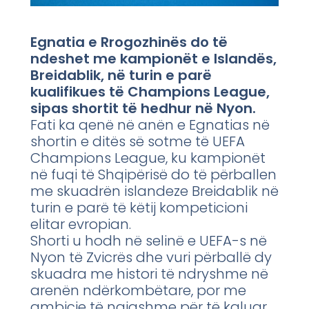
Egnatia e Rrogozhinës do të
ndeshet me kampionët e Islandës,
Breidablik, në turin e parë
kualifikues të Champions League,
sipas shortit të hedhur në Nyon.
Fati ka qenë në anën e Egnatias në
shortin e ditës së sotme të UEFA
Champions League, ku kampionët
në fuqi të Shqipërisë do të përballen
me skuadrën islandeze Breidablik në
turin e parë të këtij kompeticioni
elitar evropian.
Shorti u hodh në selinë e UEFA-s në
Nyon të Zvicrës dhe vuri përballë dy
skuadra me histori të ndryshme në
arenën ndërkombëtare, por me
ambicie të ngjashme për të kaluar