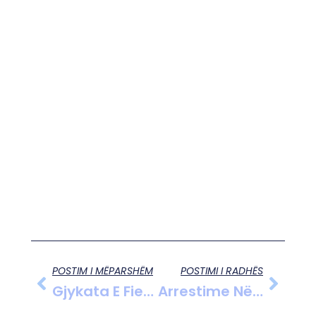
POSTIM I MËPARSHËM
POSTIMI I RADHËS
Gjykata E Fierit Shtyn Vendimin Për Kërkesën E Lirisë Nga Ervin Salianji
Arrestime Në Vlorë, Sarandë, Himarë Dhe Konispol Për Trafik Droge, Dhunë Dhe Shkelje Të Ligjit