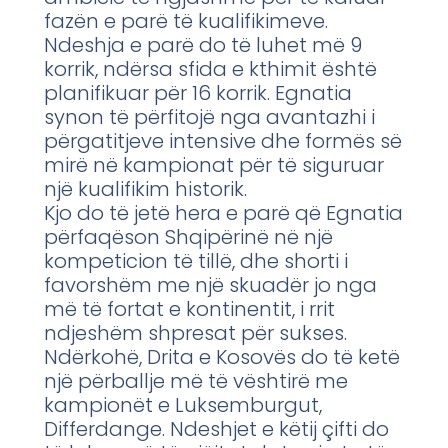
fazën e parë të kualifikimeve.
Ndeshja e parë do të luhet më 9
korrik, ndërsa sfida e kthimit është
planifikuar për 16 korrik. Egnatia
synon të përfitojë nga avantazhi i
përgatitjeve intensive dhe formës së
mirë në kampionat për të siguruar
një kualifikim historik.
Kjo do të jetë hera e parë që Egnatia
përfaqëson Shqipërinë në një
kompeticion të tillë, dhe shorti i
favorshëm me një skuadër jo nga
më të fortat e kontinentit, i rrit
ndjeshëm shpresat për sukses.
Ndërkohë, Drita e Kosovës do të ketë
një përballje më të vështirë me
kampionët e Luksemburgut,
Differdange. Ndeshjet e këtij çifti do