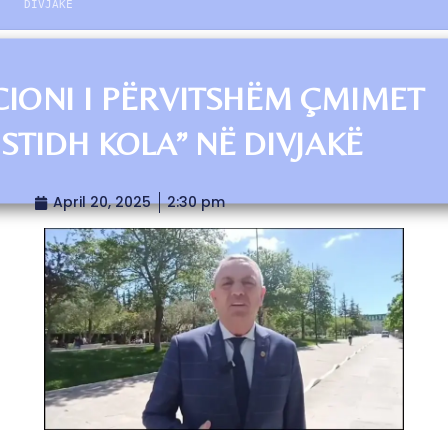
DIVJAKË
CIONI I PËRVITSHËM ÇMIMET
ISTIDH KOLA” NË DIVJAKË
April 20, 2025
2:30 pm