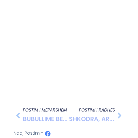
POSTIM I MËPARSHËM
POSTIMI I RADHËS
BUBULLIME BESIMTARËT ORTODOKSË FESTOJNË NATEN E PASHKËS
SHKODRA, ARKIVA E MARUBIT NË UNESKO
Ndaj Postimin: