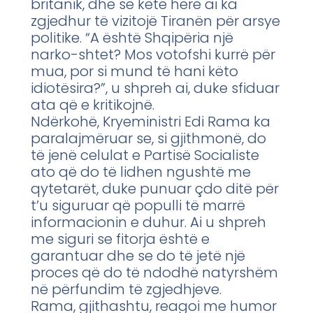
britanik, dhe se këtë herë ai ka
zgjedhur të vizitojë Tiranën për arsye
politike. “A është Shqipëria një
narko-shtet? Mos votofshi kurrë për
mua, por si mund të hani këto
idiotësira?”, u shpreh ai, duke sfiduar
ata që e kritikojnë.
Ndërkohë, Kryeministri Edi Rama ka
paralajmëruar se, si gjithmonë, do
të jenë celulat e Partisë Socialiste
ato që do të lidhen ngushtë me
qytetarët, duke punuar çdo ditë për
t’u siguruar që populli të marrë
informacionin e duhur. Ai u shpreh
me siguri se fitorja është e
garantuar dhe se do të jetë një
proces që do të ndodhë natyrshëm
në përfundim të zgjedhjeve.
Rama, gjithashtu, reagoi me humor