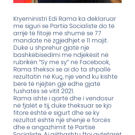
Kryeministri Edi Rama ka deklaruar
me siguri se Partia Socialiste do të
arrijë të fitojë më shumë se 77
mandate në zgjedhjet e 11 majit.
Duke u shprehur gjatë një
bashkëbisedimi me ndjekësit në
rubrikën “Sy me sy” në Facebook,
Rama theksoi se ai do ta shpallë
rezultatin në Kuç, një vend ku kishte
bërë të njëjtën gjë edhe gjatë
fushatës së vitit 2021.
Rama ishte i qartë dhe i vendosur
në fjalët e tij, duke theksuar se kjo
fitore është e sigurt dhe se ky
rezultat është një shenjë e forcës
dhe e angazhimit të Partisë
Socialiste. Ai gjithashtu ftoi qytetarët