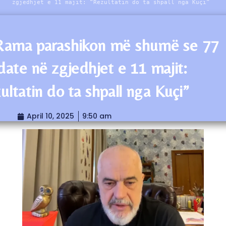
zgjedhjet e 11 majit: “Rezultatin do ta shpall nga Kuçi”
Rama parashikon më shumë se 77
ate në zgjedhjet e 11 majit:
ultatin do ta shpall nga Kuçi”
April 10, 2025
9:50 am