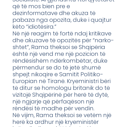
që të mos bien pre e
dezinformatave dhe akuza të
pabaza nga opozita, duke i quajtur
këto “idiotësira.”
Në një reagim të fortë ndaj kritikave
dhe akuzave të opozitës për “narko-
shtet”, Rama theksoi se Shqipëria
është një vend me një pozicion të
rëndësishëm ndërkombëtar, duke
përmendur se do të jetë shumë
shpejt nikoqire e Samitit Politiko-
Europian në Tiranë. Kryeministri bëri
të ditur se homologu britanik do të
vizitojë Shqipërinë për herë të dytë,
një ngjarje që përfaqëson një
rëndësi të madhe për vendin.
Në vijim, Rama theksoi se vetëm një
herë ka ardhur një kryeministër