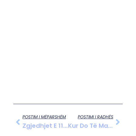
POSTIM I MËPARSHËM
POSTIMI I RADHËS
Zgjedhjet E 11 Majit: Rama Paralajmëron Humbje Të Dhimbshme Për Opozitën
Kur Do Të Marrin Shqiptarët Pensionet Italiane? Kryeministri Rama Thekson Përfundimin E Procesit Ligjor, Italia Mbyll Procesin