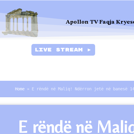
Apollon TV Faqja Kryes
Live Stream ►
Home
»
E rëndë në Maliq! Ndërron jetë në banesë 1
E rëndë në Maliq