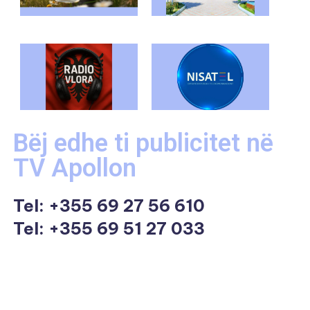
Bëj edhe ti publicitet në
TV Apollon
Tel:
+355 69 27 56 610
Tel: +355 69 51 27 033