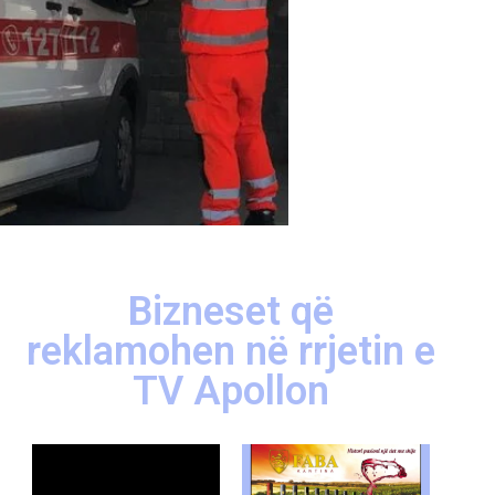
Bizneset që
reklamohen në rrjetin e
TV Apollon