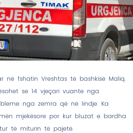
r në fshatin Vreshtas të bashkisë Maliq.
ësohet se 14 vjeçari vuante nga
obleme nga zemra që në lindje. Ka
hmën mjekësore por kur bluzat e bardha
r të miturin të pajetë.