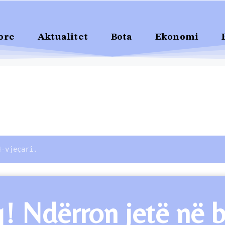
ore
Aktualitet
Bota
Ekonomi
4-vjeçari.
! Ndërron jetë në b