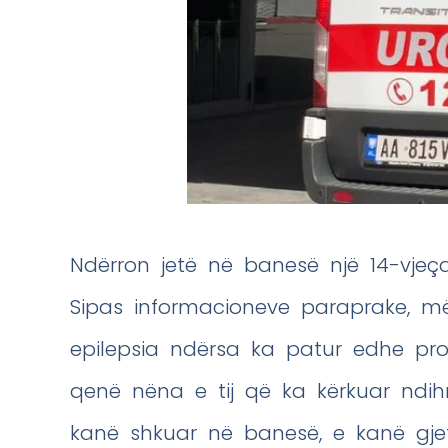
Ndërron jetë në banesë një 14-vjeça
Sipas informacioneve paraprake, m
epilepsia ndërsa ka patur edhe pr
qenë nëna e tij që ka kërkuar ndi
kanë shkuar në banesë, e kanë gjetu