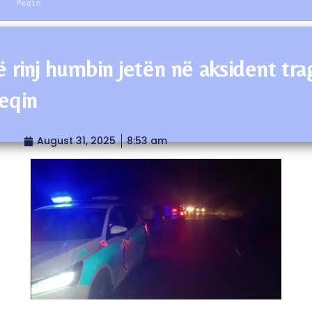
Peqin
ë rinj humbin jetën në aksident trag
eqin
August 31, 2025
8:53 am