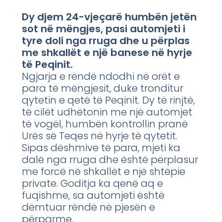
Dy djem 24-vjeçarë humbën jetën
sot në mëngjes, pasi automjeti i
tyre doli nga rruga dhe u përplas
me shkallët e një banese në hyrje
të Peqinit.
Ngjarja e rëndë ndodhi në orët e
para të mëngjesit, duke tronditur
qytetin e qetë të Peqinit. Dy të rinjtë,
të cilët udhëtonin me një automjet
të vogël, humbën kontrollin pranë
Urës së Teqes në hyrje të qytetit.
Sipas dëshmive të para, mjeti ka
dalë nga rruga dhe është përplasur
me forcë në shkallët e një shtëpie
private. Goditja ka qenë aq e
fuqishme, sa automjeti është
dëmtuar rëndë në pjesën e
përparme.