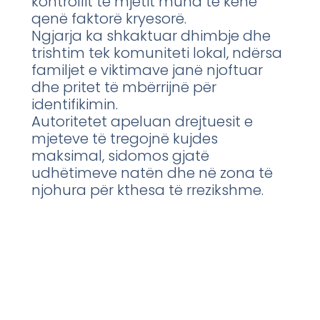
kontrollit të mjetit mund të kenë
qenë faktorë kryesorë.
Ngjarja ka shkaktuar dhimbje dhe
trishtim tek komuniteti lokal, ndërsa
familjet e viktimave janë njoftuar
dhe pritet të mbërrijnë për
identifikimin.
Autoritetet apeluan drejtuesit e
mjeteve të tregojnë kujdes
maksimal, sidomos gjatë
udhëtimeve natën dhe në zona të
njohura për kthesa të rrezikshme.