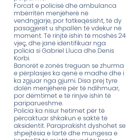
Forcat e policisë dhe ambulanca
mbërritën menjëherë në
vendngjarje, por fatkeqësisht, të dy
pasagjerët u shpallën të vdekur në
moment. Të rinjtë ishin të moshës 24
vjeç, dhe janë identifikuar nga
policia si Gabriel Lluca dhe Denis
Korbi.
Banorët e zonës treguan se zhurma
e përplasjes ka qenë e madhe dhe i
ka zgjuar nga gjumi. Disa prej tyre
dolën menjëherë për të ndihmuar,
por dëmtimet e të rinjve ishin të
pariparueshme.
Policia ka nisur hetimet për të
përcaktuar shkakun e saktë të
aksidentit. Paraprakisht dyshohet se
shpejtësia e lartë dhe mungesa e