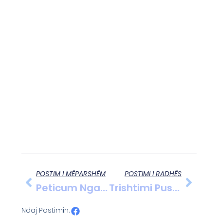
POSTIM I MËPARSHËM
POSTIMI I RADHËS
Peticum Nga Gentjan Banaj, I Ftuar Petrit Nika 23.03.2012
Trishtimi Pushton Rininë, Mosha E Mesme Shpëton
Ndaj Postimin: