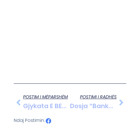
POSTIM I MËPARSHËM
POSTIMI I RADHËS
Gjykata E BE-Së Rishikon Listën E Vendeve Të Sigurta Për Emigrantët Në Itali
Dosja “Bankers”, Prokuroria E Fierit Po Diskuton Nëse Hetimi Duhet T’i Kalohet SPAK
Ndaj Postimin: