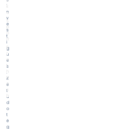
ti
i
k
n
e
v
S
e
p
s
o
t
rt
i
R
g
r
u
e
e
t
s
h
.
N
K
e
ë
s
t
h
u
d
o
t
ë
g