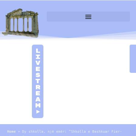
L
i
v
e
S
t
r
e
a
m
►
Home
»
Dy shkolla, një emër: “Shkolla e Bashkuar Fier-