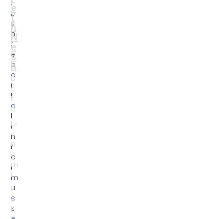
t
.
e
u
Ë
t
a
s
h
li
h
N
t
t
e
e
e
s
t
p
h
o
B
r
o
t
t
a
a
l
Ek
i
o
n
n
f
o
o
m
r
i
m
u
P
e
o
s
li
e