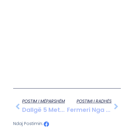
POSTIM I MËPARSHËM
POSTIMI I RADHËS
Dallgë 5 Metra Të Larta Në Paqësor, Cunami Arrin Hawain E Japoninë Pas Tërmetit 8.8 Balle Në Rusi
Fermeri Nga Fshati Matjan, Lushnje Kultivon Kultura Të Ndryshme Bujqësore
Ndaj Postimin: