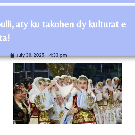
ulli, aty ku takohen dy kulturat e
ta!
July 30, 2025
4:33 pm