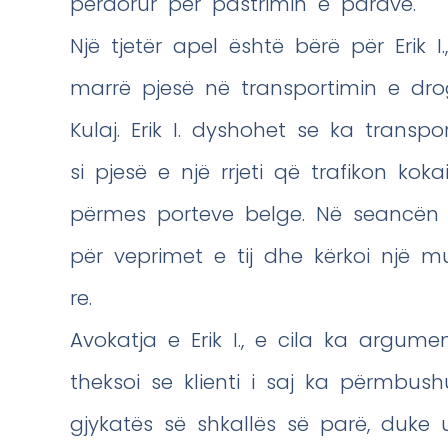
përdorur për pastrimin e parave.
Një tjetër apel është bërë për Erik I
marrë pjesë në transportimin e drogës
Kulaj. Erik I. dyshohet se ka transp
si pjesë e një rrjeti që trafikon ko
përmes porteve belge. Në seancën e
për veprimet e tij dhe kërkoi një mu
re.
Avokatja e Erik I., e cila ka argu
theksoi se klienti i saj ka përmbush
gjykatës së shkallës së parë, duke u