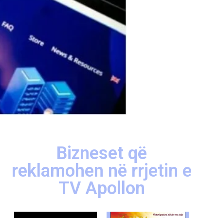
Bizneset që
reklamohen në rrjetin e
TV Apollon