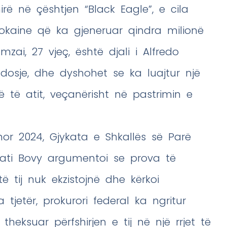
hirë në çështjen “Black Eagle”, e cila
 kokaine që ka gjeneruar qindra milionë
zai, 27 vjeç, është djali i Alfredo
dosje, dhe dyshohet se ka luajtur një
 të atit, veçanërisht në pastrimin e
or 2024, Gjykata e Shkallës së Parë
kati Bovy argumentoi se prova të
ë tij nuk ekzistojnë dhe kërkoi
tjetër, prokurori federal ka ngritur
eksuar përfshirjen e tij në një rrjet të