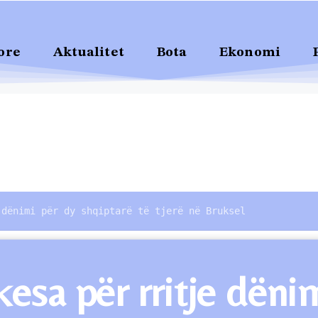
ore
Aktualitet
Bota
Ekonomi
 dënimi për dy shqiptarë të tjerë në Bruksel
sa për rritje dënim