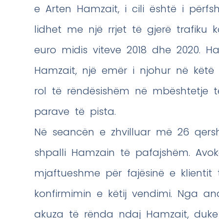
e Arten Hamzait, i cili është i përfs
lidhet me një rrjet të gjerë trafiku
euro midis viteve 2018 dhe 2020. Ham
Hamzait, një emër i njohur në këtë 
rol të rëndësishëm në mbështetje të
parave të pista.
Në seancën e zhvilluar më 26 qersh
shpalli Hamzain të pafajshëm. Avo
mjaftueshme për fajësinë e klientit t
konfirmimin e këtij vendimi. Nga ana 
akuza të rënda ndaj Hamzait, duke th