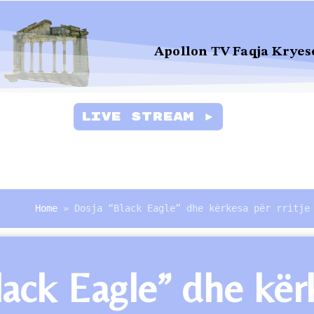
Apollon TV Faqja Kryes
Live Stream ►
Home
»
Dosja “Black Eagle” dhe kërkesa për rritje
ack Eagle” dhe kërke