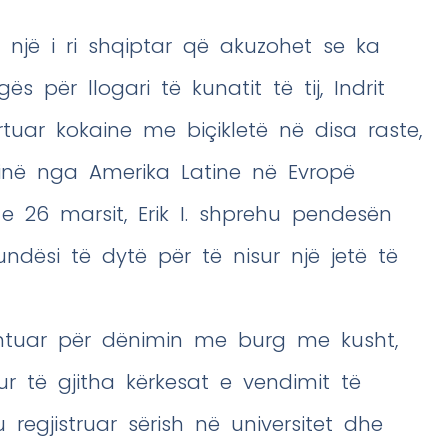
., një i ri shqiptar që akuzohet se ka
 për llogari të kunatit të tij, Indrit
ortuar kokaine me biçikletë në disa raste,
kainë nga Amerika Latine në Evropë
 26 marsit, Erik I. shprehu pendesën
ndësi të dytë për të nisur një jetë të
mentuar për dënimin me burg me kusht,
ur të gjitha kërkesat e vendimit të
 regjistruar sërish në universitet dhe