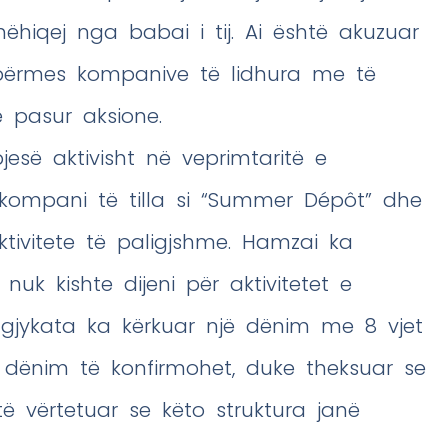
hëhiqej nga babai i tij. Ai është akuzuar
 përmes kompanive të lidhura me të
ë pasur aksione.
jesë aktivisht në veprimtaritë e
 kompani të tilla si “Summer Dépôt” dhe
tivitete të paligjshme. Hamzai ka
k kishte dijeni për aktivitetet e
 gjykata ka kërkuar një dënim me 8 vjet
 dënim të konfirmohet, duke theksuar se
 vërtetuar se këto struktura janë