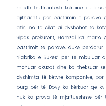
madh trafikantësh kokaine, i cili ud
gjithashtu për pastrimin e parave
atin, në të cilat ai dyshohet të ket
Sipas prokurorit, Hamzai ka marrë p
pastrimit të parave, duke përdorur
“Fabrika e Bukës” për të mbuluar ak
mohuar akuzat dhe ka theksuar se nu
dyshimta të këtyre kompanive, por
burg për të. Bovy ka kërkuar që ky
nuk ka prova të mjaftueshme për të