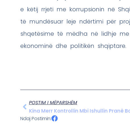
e këtij rrjeti me korrupsionin në Sh
të mundësuar leje ndërtimi për proj
shqetësime të mëdha në lidhje me 
ekonominë dhe politikën shqiptare.
POSTIM I MËPARSHËM
Kina Merr Kontrollin Mbi Ishullin Pranë 
Ndaj Postimin: