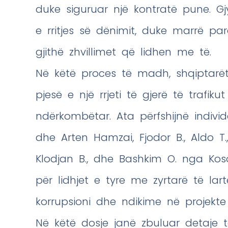
duke siguruar një kontratë pune. G
e rritjes së dënimit, duke marrë par
gjithë zhvillimet që lidhen me të.
Në këtë proces të madh, shqiptarët 
pjesë e një rrjeti të gjerë të trafik
ndërkombëtar. Ata përfshijnë individë 
dhe Arten Hamzai, Fjodor B., Aldo T., L
Klodjan B., dhe Bashkim O. nga Kos
për lidhjet e tyre me zyrtarë të lart
korrupsioni dhe ndikime në projekte 
Në këtë dosje janë zbuluar detaje të