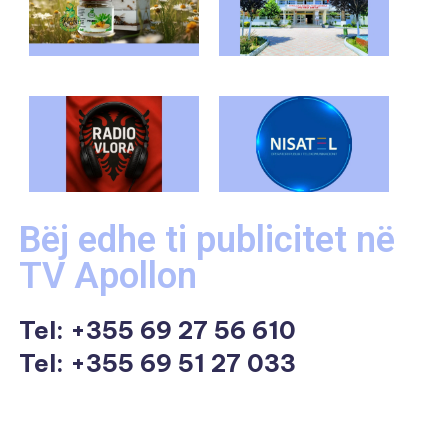
Bëj edhe ti publicitet në
TV Apollon
Tel:
+355 69 27 56 610
Tel: +355 69 51 27 033