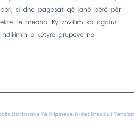
qipëri, si dhe pagesat që janë bërë për
ekte të mëdha. Ky zhvillim ka ngritur
ndikimin e këtyre grupeve në
Bazës Ushtarake Të Filipineve, Rritet Rreziku I Tens