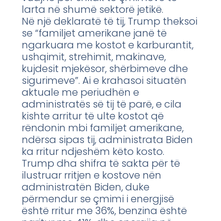
larta në shumë sektorë jetikë.
Në një deklaratë të tij, Trump theksoi
se “familjet amerikane janë të
ngarkuara me kostot e karburantit,
ushqimit, strehimit, makinave,
kujdesit mjekësor, shërbimeve dhe
sigurimeve”. Ai e krahasoi situatën
aktuale me periudhën e
administratës së tij të parë, e cila
kishte arritur të ulte kostot që
rëndonin mbi familjet amerikane,
ndërsa sipas tij, administrata Biden
ka rritur ndjeshëm këto kosto.
Trump dha shifra të sakta për të
ilustruar rritjen e kostove nën
administratën Biden, duke
përmendur se çmimi i energjisë
është rritur me 36%, benzina është