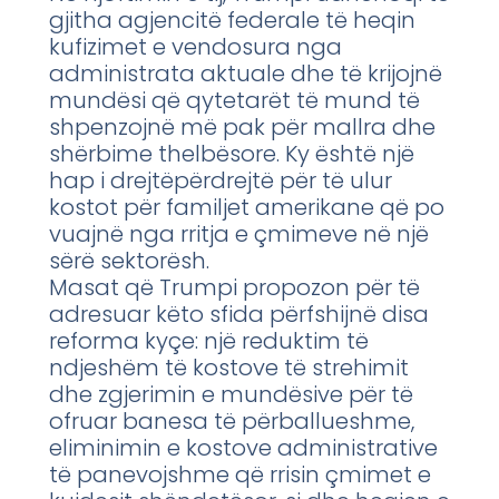
gjitha agjencitë federale të heqin
kufizimet e vendosura nga
administrata aktuale dhe të krijojnë
mundësi që qytetarët të mund të
shpenzojnë më pak për mallra dhe
shërbime thelbësore. Ky është një
hap i drejtëpërdrejtë për të ulur
kostot për familjet amerikane që po
vuajnë nga rritja e çmimeve në një
sërë sektorësh.
Masat që Trumpi propozon për të
adresuar këto sfida përfshijnë disa
reforma kyçe: një reduktim të
ndjeshëm të kostove të strehimit
dhe zgjerimin e mundësive për të
ofruar banesa të përballueshme,
eliminimin e kostove administrative
të panevojshme që rrisin çmimet e