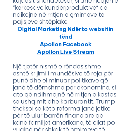
kujdesit shëndetësor, si dhe heqjen e
“kërkesave kundërproduktive” që
ndikojnë në rritjen e çmimeve të
pajisjeve shtëpiake.
Digital Marketing Ndërto websitin
tënd
Apollon Facebook
Apollon Live Stream
Një tjetër nismë e rëndësishme
është krijimi i mundësive të reja për
punë dhe eliminuar politikave që
janë të dëmshme për ekonominë, si
ato që ndihmojnë në rritjen e kostos
së ushqimit dhe karburantit. Trump
theksoi se këto reforma janë jetike
për të ulur barrën financiare që
kanë familjet amerikane, të cilat po
vuajnë për shkak të çmimeve të