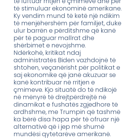
të luftuar rritjen e çmimeve dhe për
të stimuluar ekonominë amerikane.
Ky vendim mund të ketë një ndikim
të menjëhershëm për familjet, duke
ulur barrën e përditshme që kanë
për të paguar mallrat dhe
shërbimet e nevojshme.
Ndërkohë, kritikat ndaj
administratës Biden vazhdojnë të
shtohen, veçanërisht për politikat e
saj ekonomike që janë akuzuar se
kanë kontribuar në rritjen e
çmimeve. Kjo situatë do të ndikojë
në mënyrë të drejtpërdrejtë në
dinamikat e fushatës zgjedhore të
ardhshme, me Trumpin që tashmë
ka bërë disa hapa për të ofruar një
alternativë që i jep më shumë
mundësi qytetarëve amerikanë.