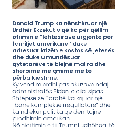
Donald Trump ka nënshkruar një
Urdhër Ekzekutiv që ka për qëllim
ofrimin e “lehtësirave urgjente për
familjet amerikane” duke
adresuar krizën e kostos së jetesës
dhe duke u mundësuar
qytetarëve të blejnë mallra dhe
shërbime me çmime më të
përballueshme.
Ky vendim erdhi pas akuzave ndaj
administratës Biden, e cila, sipas
Shtëpisë së Bardhë, ka krijuar një
“barrë komplekse rregullatore” dhe
ka ndjekur politika që dëmtojnë
prodhimin amerikan.
Në njoftimin e tij, Trumpi udhëhoqi të