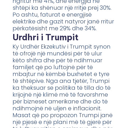
ngritur me 41%, dhe energjia në
shtëpi ka shënuar një rritje prej 30%.
Po ashtu, faturat e energjisë
elektrike dhe gazit natyror janë rritur
përkatësisht me 29% dhe 34%.
Urdhri i Trumpit
Ky Urdhër Ekzekutiv i Trumpit synon
të ofrojë një mundësi për të ulur
këto shifra dhe për të ndihmuar
familjet që po luftojnë për të
mbajtur në këmbë buxhetet e tyre
të shtëpive. Nga ana tjetër, Trumpi
ka theksuar se politika të tilla do të
krijojnë një klimë më të favorshme
për bizneset amerikane dhe do të
ndihmojnë në uljen e inflacionit.
Masat që po propozon Trumpi janë
një pjesë e një plani më të gjerë për