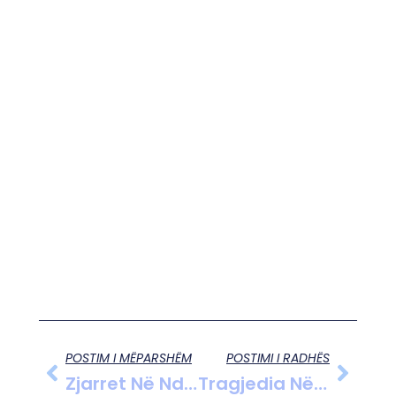
POSTIM I MËPARSHËM
POSTIMI I RADHËS
Zjarret Në Ndërtesa: Çuçi Apelon Për Përmirësimin E Legjislacionit Për Emergjencat Civile
Tragjedia Në Resortin E Skive Në Turqi: 14 Pjesëtarë Të Një Familjeje Humbin Jetën, Shumica Fëmijë Dhe Studentë