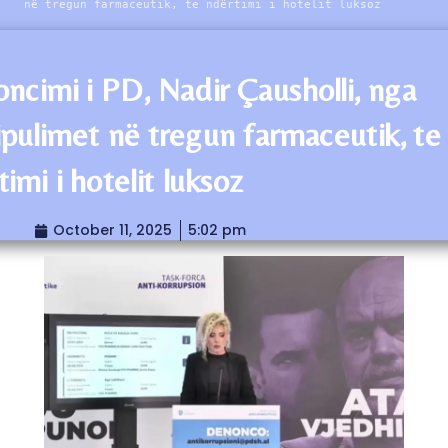
në tregun farmaceutik, te ndërtimi i hotelit luksoz
ncimi i PD, Nadir Çausholli, nga
pulimet në tregun farmaceutik, te
imi i hotelit luksoz
October 11, 2025
5:02 pm