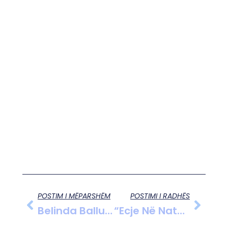
POSTIM I MËPARSHËM
POSTIMI I RADHËS
Belinda Balluku Inspekton Aksin Rrugor Elbasan-Rrogozhine!
“Ecje Në Natyrë” Është Përcaktuar 11 Tetori Nga Ministria E Mjedisit