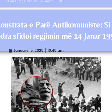
sfidoi regjimin më 14 Janar 1990
nstrata e Parë Antikomuniste: Si
dra sfidoi regjimin më 14 Janar 19
January 15, 2025
10:45 am