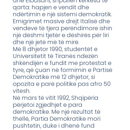
dhe Elbasani, shpallën kërkesa të
qarta: hapjen e vendit dhe
ndërtimin e një sistemi demokratik.
Emigrimet masive drejt Italisë dhe
vendeve të tjera perëndimore ishin
një dëshmi tjetër e dëshirës për liri
dhe një jetë më të mirë.
Më 8 dhjetor 1990, studentët e
Universitetit të Tiranës ndezën
shkëndijën e fundit me protestat e
tyre, që çuan në formimin e Partisë
Demokratike më 12 dhjetor, si
opozita e parë politike pas afro 50
vitesh.
Në mars të vitit 1992, Shqipëria
përjetoi zgjedhjet e para
demokratike. Me një rezultat të
thellë, Partia Demokratike mori
pushtetin, duke i dhënë fund