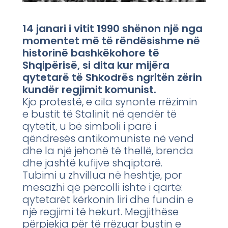
14 janari i vitit 1990 shënon një nga
momentet më të rëndësishme në
historinë bashkëkohore të
Shqipërisë, si dita kur mijëra
qytetarë të Shkodrës ngritën zërin
kundër regjimit komunist.
Kjo protestë, e cila synonte rrëzimin
e bustit të Stalinit në qendër të
qytetit, u bë simboli i parë i
qëndresës antikomuniste në vend
dhe la një jehonë të thellë, brenda
dhe jashtë kufijve shqiptarë.
Tubimi u zhvillua në heshtje, por
mesazhi që përcolli ishte i qartë:
qytetarët kërkonin liri dhe fundin e
një regjimi të hekurt. Megjithëse
përpjekja për të rrëzuar bustin e