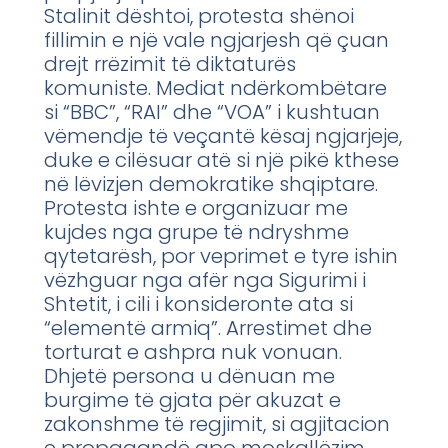
Stalinit dështoi, protesta shënoi
fillimin e një vale ngjarjesh që çuan
drejt rrëzimit të diktaturës
komuniste. Mediat ndërkombëtare
si “BBC”, “RAI” dhe “VOA” i kushtuan
vëmendje të veçantë kësaj ngjarjeje,
duke e cilësuar atë si një pikë kthese
në lëvizjen demokratike shqiptare.
Protesta ishte e organizuar me
kujdes nga grupe të ndryshme
qytetarësh, por veprimet e tyre ishin
vëzhguar nga afër nga Sigurimi i
Shtetit, i cili i konsideronte ata si
“elementë armiq”. Arrestimet dhe
torturat e ashpra nuk vonuan.
Dhjetë persona u dënuan me
burgime të gjata për akuzat e
zakonshme të regjimit, si agjitacion
e propagandë apo moskallëzim