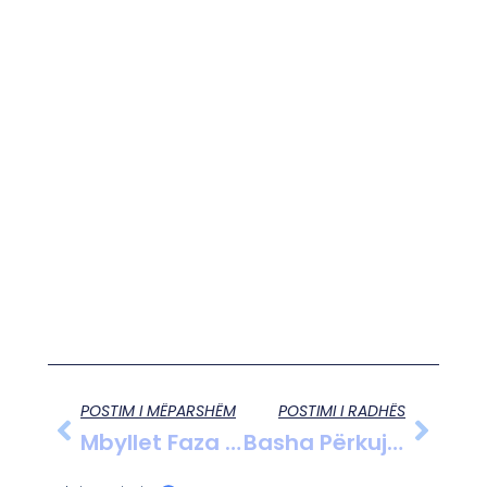
POSTIM I MËPARSHËM
POSTIMI I RADHËS
Mbyllet Faza E Parë E Kredive Të Buta Për Shtëpi Me 1700 Kërkesa
Basha Përkujton Masakrën E Reçakut Si Simbol I Sakrificës Për Liri Dhe Thirrje Për Drejtësi