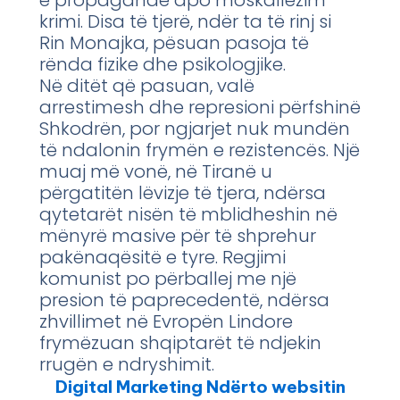
krimi. Disa të tjerë, ndër ta të rinj si
Rin Monajka, pësuan pasoja të
rënda fizike dhe psikologjike.
Në ditët që pasuan, valë
arrestimesh dhe represioni përfshinë
Shkodrën, por ngjarjet nuk mundën
të ndalonin frymën e rezistencës. Një
muaj më vonë, në Tiranë u
përgatitën lëvizje të tjera, ndërsa
qytetarët nisën të mblidheshin në
mënyrë masive për të shprehur
pakënaqësitë e tyre. Regjimi
komunist po përballej me një
presion të paprecedentë, ndërsa
zhvillimet në Evropën Lindore
frymëzuan shqiptarët të ndjekin
rrugën e ndryshimit.
Digital Marketing Ndërto websitin