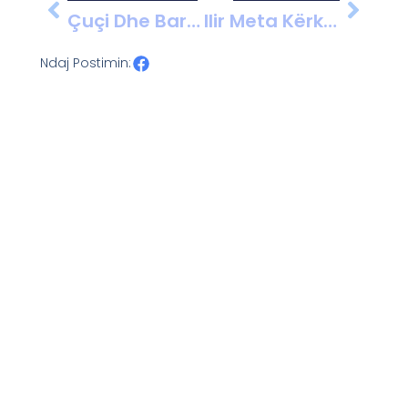
Çuçi Dhe Bardhi Përplasen Në Këshillin E Mandateve: Të Akuzuar Për Deklarata Të Kundërta Dhe Përdorimin E Aplikacioneve Të Krimit
Ilir Meta Kërkon Lirim Nga Qelia, Avokati I Tij Parashikon Drejtimin E Çështjes Në Strasburg
Ndaj Postimin: