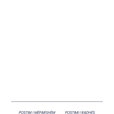
POSTIM I MËPARSHËM
POSTIMI I RADHËS