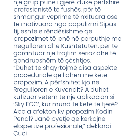
një grup pune i gjerë, duke përfshirë
profesionistë të fushës, për të
shmangur veprime të nxituara ose
të motivuara nga populizmi. Sipas
tij, është e rëndësishme që
propozimet të jenë në përputhje me
rregulloren dhe Kushtetutën, për të
garantuar një trajtim serioz dhe të
qëndrueshëm të çështjes.
“Duhet të shqyrtojmë disa aspekte
proceduriale që lidhen me këtë
propozim. A përfshihet kjo në
Rregulloren e Kuvendit? A duhet
kufizuar vetëm te një aplikacion si
‘Sky ECC’, kur mund të ketë të tjerë?
Apo a afekton ky propozim Kodin
Penal? Janë pyetje që kërkojnë
ekspertizë profesionale,” deklaroi
Çuçi.