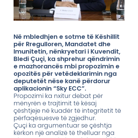
Në mbledhjen e sotme të Këshillit
për Rregulloren, Mandatet dhe
Imunitetin, nënkryetari i Kuvendit,
Bledi Çuçi, ka shprehur qëndrimin
e mazhorancës mbi propozimin e
opozitës për vetëdeklarimin nga
deputetët nëse kanë përdorur
aplikacionin “Sky ECC”.
Propozimi ka nxitur debat për
mënyrën e trajtimit të kësaj
çështjeje në kuadër të integritetit të
përfaqësuesve të zgjedhur.
Çuçi ka argumentuar se çështja
kërkon një analizë të thelluar nga