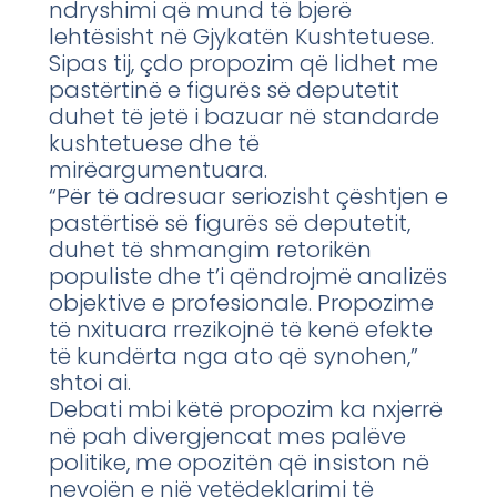
ndryshimi që mund të bjerë
lehtësisht në Gjykatën Kushtetuese.
Sipas tij, çdo propozim që lidhet me
pastërtinë e figurës së deputetit
duhet të jetë i bazuar në standarde
kushtetuese dhe të
mirëargumentuara.
“Për të adresuar seriozisht çështjen e
pastërtisë së figurës së deputetit,
duhet të shmangim retorikën
populiste dhe t’i qëndrojmë analizës
objektive e profesionale. Propozime
të nxituara rrezikojnë të kenë efekte
të kundërta nga ato që synohen,”
shtoi ai.
Debati mbi këtë propozim ka nxjerrë
në pah divergjencat mes palëve
politike, me opozitën që insiston në
nevojën e një vetëdeklarimi të