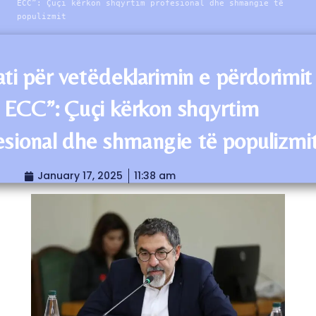
ECC”: Çuçi kërkon shqyrtim profesional dhe shmangie të
populizmit
ti për vetëdeklarimin e përdorimit
 ECC”: Çuçi kërkon shqyrtim
esional dhe shmangie të populizmi
January 17, 2025
11:38 am