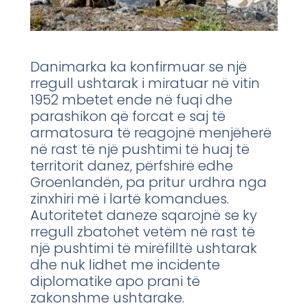
Danimarka ka konfirmuar se një
rregull ushtarak i miratuar në vitin
1952 mbetet ende në fuqi dhe
parashikon që forcat e saj të
armatosura të reagojnë menjëherë
në rast të një pushtimi të huaj të
territorit danez, përfshirë edhe
Groenlandën, pa pritur urdhra nga
zinxhiri më i lartë komandues.
Autoritetet daneze sqarojnë se ky
rregull zbatohet vetëm në rast të
një pushtimi të mirëfilltë ushtarak
dhe nuk lidhet me incidente
diplomatike apo prani të
zakonshme ushtarake.