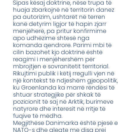
Sipas kësaj doktrine, nëse trupa të
huaja zbarkojnë në territorin danez
pa autorizim, ushtarët në terren
kanë detyrim ligjor të hapin zjarr
menjëherë, pa pritur konfirmime
apo udhëzime shtesë nga
komanda qendrore. Parimi mbi të
cilin bazohet kjo doktrinë është
reagimi i menjëhershëm për
mbrojtjen e sovranitetit territorial.
Rikujtimi publik i këtij rregulli vjen në
një kontekst të ndjeshëm gjeopolitik,
ku Groenlanda ka marrë rëndësi të
shtuar strategjike për shkak të
pozicionit të saj në Arktik, burimeve
natyrore dhe interesit në rritje të
fuqive të mëdha.
Megjithëse Danimarka është pjesë e
NATO-s dhe aleate me disa prej