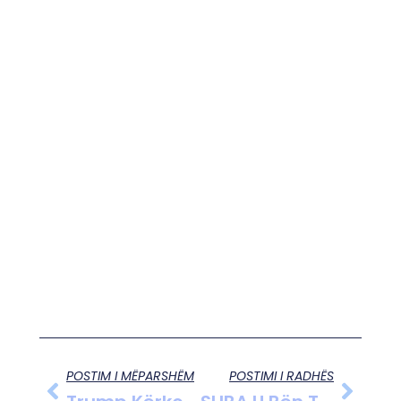
POSTIM I MËPARSHËM
POSTIMI I RADHËS