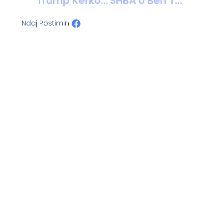
Trump Kërkon 100 Miliardë Dollarë Për Naftën E Venezuelës, Por Gjigantët E Energjisë Hezitojnë: Vendi Është I Painvestueshëm
SHBA U Bën Thirrje Qytetarëve Të Saj Të Largohen Menjëherë Nga Venezuela
Ndaj Postimin: