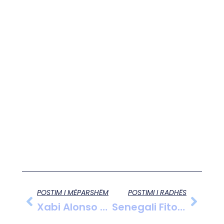
POSTIM I MËPARSHËM
POSTIMI I RADHËS
Xabi Alonso Reagon Pas Largimit Nga Real Madridi Dhe Falënderon Klubin Dhe Tifozët
Senegali Fiton Kupën E Afrikës Pas Një Finaleje Dramatike Ndaj Marokut