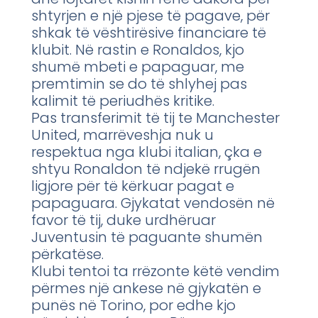
shtyrjen e një pjese të pagave, për
shkak të vështirësive financiare të
klubit. Në rastin e Ronaldos, kjo
shumë mbeti e papaguar, me
premtimin se do të shlyhej pas
kalimit të periudhës kritike.
Pas transferimit të tij te Manchester
United, marrëveshja nuk u
respektua nga klubi italian, çka e
shtyu Ronaldon të ndjekë rrugën
ligjore për të kërkuar pagat e
papaguara. Gjykatat vendosën në
favor të tij, duke urdhëruar
Juventusin të paguante shumën
përkatëse.
Klubi tentoi ta rrëzonte këtë vendim
përmes një ankese në gjykatën e
punës në Torino, por edhe kjo