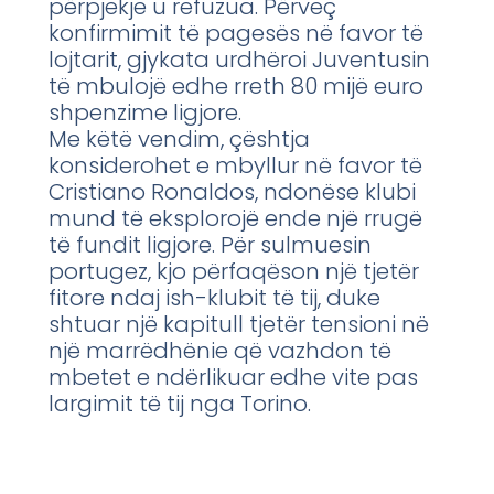
përpjekje u refuzua. Përveç
konfirmimit të pagesës në favor të
lojtarit, gjykata urdhëroi Juventusin
të mbulojë edhe rreth 80 mijë euro
shpenzime ligjore.
Me këtë vendim, çështja
konsiderohet e mbyllur në favor të
Cristiano Ronaldos, ndonëse klubi
mund të eksplorojë ende një rrugë
të fundit ligjore. Për sulmuesin
portugez, kjo përfaqëson një tjetër
fitore ndaj ish-klubit të tij, duke
shtuar një kapitull tjetër tensioni në
një marrëdhënie që vazhdon të
mbetet e ndërlikuar edhe vite pas
largimit të tij nga Torino.