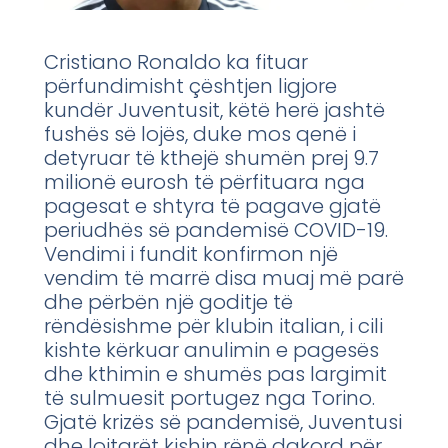
Cristiano Ronaldo ka fituar
përfundimisht çështjen ligjore
kundër Juventusit, këtë herë jashtë
fushës së lojës, duke mos qenë i
detyruar të kthejë shumën prej 9.7
milionë eurosh të përfituara nga
pagesat e shtyra të pagave gjatë
periudhës së pandemisë COVID-19.
Vendimi i fundit konfirmon një
vendim të marrë disa muaj më parë
dhe përbën një goditje të
rëndësishme për klubin italian, i cili
kishte kërkuar anulimin e pagesës
dhe kthimin e shumës pas largimit
të sulmuesit portugez nga Torino.
Gjatë krizës së pandemisë, Juventusi
dhe lojtarët kishin rënë dakord për