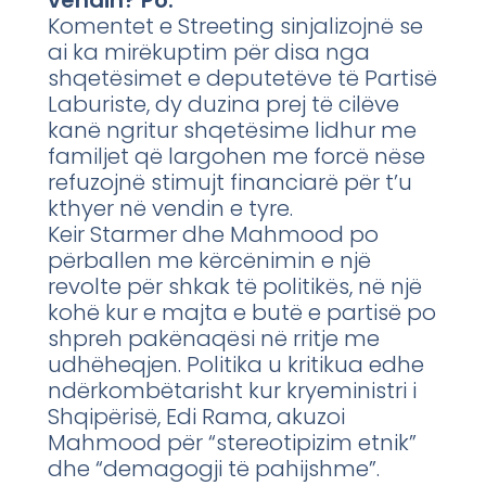
Komentet e Streeting sinjalizojnë se
ai ka mirëkuptim për disa nga
shqetësimet e deputetëve të Partisë
Laburiste, dy duzina prej të cilëve
kanë ngritur shqetësime lidhur me
familjet që largohen me forcë nëse
refuzojnë stimujt financiarë për t’u
kthyer në vendin e tyre.
Keir Starmer dhe Mahmood po
përballen me kërcënimin e një
revolte për shkak të politikës, në një
kohë kur e majta e butë e partisë po
shpreh pakënaqësi në rritje me
udhëheqjen. Politika u kritikua edhe
ndërkombëtarisht kur kryeministri i
Shqipërisë, Edi Rama, akuzoi
Mahmood për “stereotipizim etnik”
dhe “demagogji të pahijshme”.