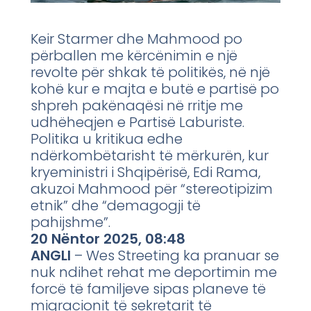
Keir Starmer dhe Mahmood po
përballen me kërcënimin e një
revolte për shkak të politikës, në një
kohë kur e majta e butë e partisë po
shpreh pakënaqësi në rritje me
udhëheqjen e Partisë Laburiste.
Politika u kritikua edhe
ndërkombëtarisht të mërkurën, kur
kryeministri i Shqipërisë, Edi Rama,
akuzoi Mahmood për “stereotipizim
etnik” dhe “demagogji të
pahijshme”.
20 Nëntor 2025, 08:48
ANGLI
– Wes Streeting ka pranuar se
nuk ndihet rehat me deportimin me
forcë të familjeve sipas planeve të
migracionit të sekretarit të