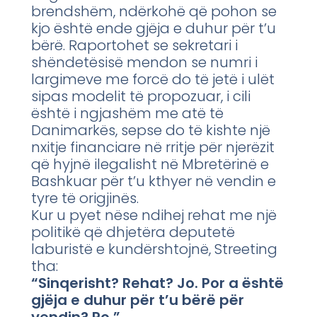
brendshëm, ndërkohë që pohon se
kjo është ende gjëja e duhur për t’u
bërë. Raportohet se sekretari i
shëndetësisë mendon se numri i
largimeve me forcë do të jetë i ulët
sipas modelit të propozuar, i cili
është i ngjashëm me atë të
Danimarkës, sepse do të kishte një
nxitje financiare në rritje për njerëzit
që hyjnë ilegalisht në Mbretërinë e
Bashkuar për t’u kthyer në vendin e
tyre të origjinës.
Kur u pyet nëse ndihej rehat me një
politikë që dhjetëra deputetë
laburistë e kundërshtojnë, Streeting
tha:
“Sinqerisht? Rehat? Jo. Por a është
gjëja e duhur për t’u bërë për
vendin? Po.”