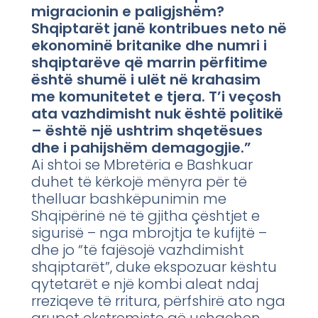
migracionin e paligjshëm?
Shqiptarët janë kontribues neto në
ekonominë britanike dhe numri i
shqiptarëve që marrin përfitime
është shumë i ulët në krahasim
me komunitetet e tjera. T’i veçosh
ata vazhdimisht nuk është politikë
– është një ushtrim shqetësues
dhe i pahijshëm demagogjie.”
Ai shtoi se Mbretëria e Bashkuar
duhet të kërkojë mënyra për të
thelluar bashkëpunimin me
Shqipërinë në të gjitha çështjet e
sigurisë – nga mbrojtja te kufijtë –
dhe jo “të fajësojë vazhdimisht
shqiptarët”, duke ekspozuar kështu
qytetarët e një kombi aleat ndaj
rreziqeve të rritura, përfshirë ato nga
grupet ekstremiste që ushqehen