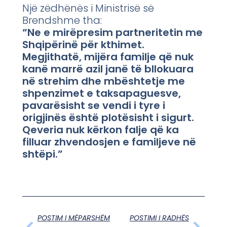
Një zëdhënës i Ministrisë së
Brendshme tha:
“Ne e mirëpresim partneritetin me
Shqipërinë për kthimet.
Megjithatë, mijëra familje që nuk
kanë marrë azil janë të bllokuara
në strehim dhe mbështetje me
shpenzimet e taksapaguesve,
pavarësisht se vendi i tyre i
origjinës është plotësisht i sigurt.
Qeveria nuk kërkon falje që ka
filluar zhvendosjen e familjeve në
shtëpi.”
POSTIM I MËPARSHËM
POSTIMI I RADHËS