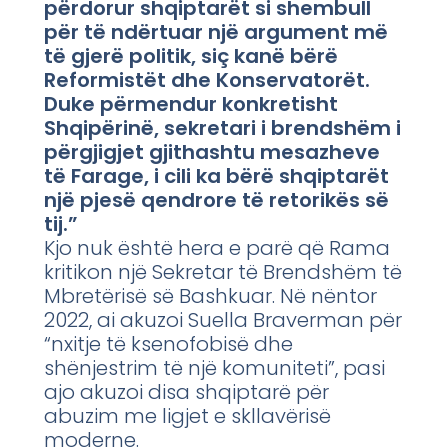
përdorur shqiptarët si shembull
për të ndërtuar një argument më
të gjerë politik, siç kanë bërë
Reformistët dhe Konservatorët.
Duke përmendur konkretisht
Shqipërinë, sekretari i brendshëm i
përgjigjet gjithashtu mesazheve
të Farage, i cili ka bërë shqiptarët
një pjesë qendrore të retorikës së
tij.”
Kjo nuk është hera e parë që Rama
kritikon një Sekretar të Brendshëm të
Mbretërisë së Bashkuar. Në nëntor
2022, ai akuzoi Suella Braverman për
“nxitje të ksenofobisë dhe
shënjestrim të një komuniteti”, pasi
ajo akuzoi disa shqiptarë për
abuzim me ligjet e skllavërisë
moderne.