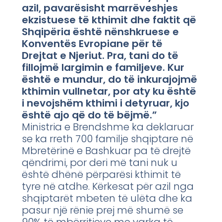
azil, pavarësisht marrëveshjes
ekzistuese të kthimit dhe faktit që
Shqipëria është nënshkruese e
Konventës Evropiane për të
Drejtat e Njeriut. Pra, tani do të
fillojmë largimin e familjeve. Kur
është e mundur, do të inkurajojmë
kthimin vullnetar, por aty ku është
i nevojshëm kthimi i detyruar, kjo
është ajo që do të bëjmë.”
Ministria e Brendshme ka deklaruar
se ka rreth 700 familje shqiptare në
Mbretërinë e Bashkuar pa të drejtë
qëndrimi, por deri më tani nuk u
është dhënë përparësi kthimit të
tyre në atdhe. Kërkesat për azil nga
shqiptarët mbeten të ulëta dhe ka
pasur një rënie prej më shumë se
90% të mbërritjeve me varka të