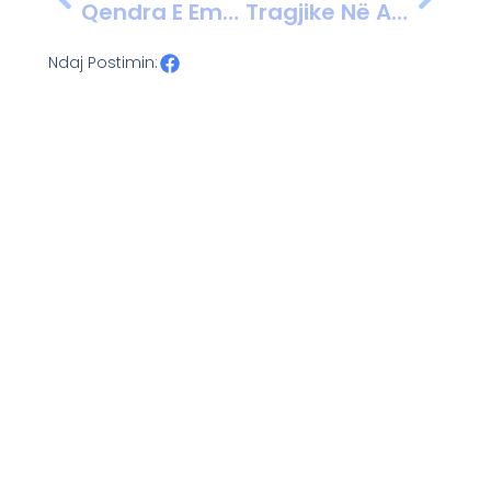
Qendra E Emergjencave Në Fier Vëzhgim Të Vazhdueshëm, Përjashtohen Përmbytjet
Tragjike Në Angli, Kamioni I Mbeturinave Shtyp Për Vdekje 30-Vjeçarin Shqiptar! Po Flinte Në Kosha, Asnjë Nga Miqtë Që Telefonoi Nuk E Futi Në Shtëpi
Ndaj Postimin: