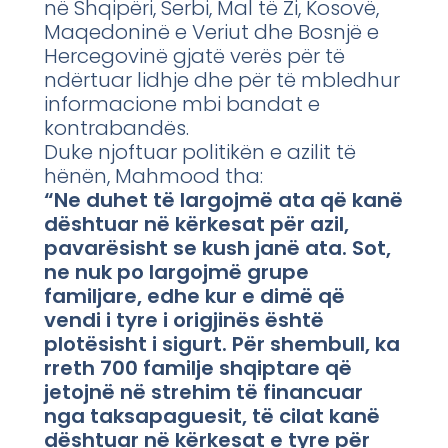
në Shqipëri, Serbi, Mal të Zi, Kosovë,
Maqedoninë e Veriut dhe Bosnjë e
Hercegovinë gjatë verës për të
ndërtuar lidhje dhe për të mbledhur
informacione mbi bandat e
kontrabandës.
Duke njoftuar politikën e azilit të
hënën, Mahmood tha:
“Ne duhet të largojmë ata që kanë
dështuar në kërkesat për azil,
pavarësisht se kush janë ata. Sot,
ne nuk po largojmë grupe
familjare, edhe kur e dimë që
vendi i tyre i origjinës është
plotësisht i sigurt. Për shembull, ka
rreth 700 familje shqiptare që
jetojnë në strehim të financuar
nga taksapaguesit, të cilat kanë
dështuar në kërkesat e tyre për