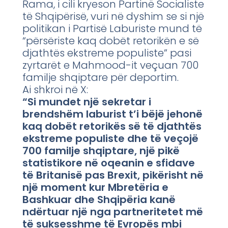
Rama, i cili kryeson Partinë Socialiste
të Shqipërisë, vuri në dyshim se si një
politikan i Partisë Laburiste mund të
“përsëriste kaq dobët retorikën e së
djathtës ekstreme populiste” pasi
zyrtarët e Mahmood-it veçuan 700
familje shqiptare për deportim.
Ai shkroi në X:
“Si mundet një sekretar i
brendshëm laburist t’i bëjë jehonë
kaq dobët retorikës së të djathtës
ekstreme populiste dhe të veçojë
700 familje shqiptare, një pikë
statistikore në oqeanin e sfidave
të Britanisë pas Brexit, pikërisht në
një moment kur Mbretëria e
Bashkuar dhe Shqipëria kanë
ndërtuar një nga partneritetet më
të suksesshme të Evropës mbi