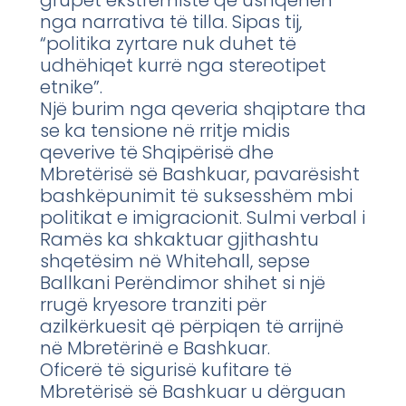
nga narrativa të tilla. Sipas tij,
“politika zyrtare nuk duhet të
udhëhiqet kurrë nga stereotipet
etnike”.
Një burim nga qeveria shqiptare tha
se ka tensione në rritje midis
qeverive të Shqipërisë dhe
Mbretërisë së Bashkuar, pavarësisht
bashkëpunimit të suksesshëm mbi
politikat e imigracionit. Sulmi verbal i
Ramës ka shkaktuar gjithashtu
shqetësim në Whitehall, sepse
Ballkani Perëndimor shihet si një
rrugë kryesore tranziti për
azilkërkuesit që përpiqen të arrijnë
në Mbretërinë e Bashkuar.
Oficerë të sigurisë kufitare të
Mbretërisë së Bashkuar u dërguan