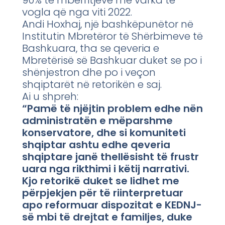
vogla që nga viti 2022.
Andi Hoxhaj, një bashkëpunëtor në
Institutin Mbretëror të Shërbimeve të
Bashkuara, tha se qeveria e
Mbretërisë së Bashkuar duket se po i
shënjestron dhe po i veçon
shqiptarët në retorikën e saj.
Ai u shpreh:
“Pamë të njëjtin problem edhe nën
administratën e mëparshme
konservatore, dhe si komuniteti
shqiptar ashtu edhe qeveria
shqiptare janë thellësisht të frustr
uara nga rikthimi i këtij narrativi.
Kjo retorikë duket se lidhet me
përpjekjen për të riinterpretuar
apo reformuar dispozitat e KEDNJ-
së mbi të drejtat e familjes, duke