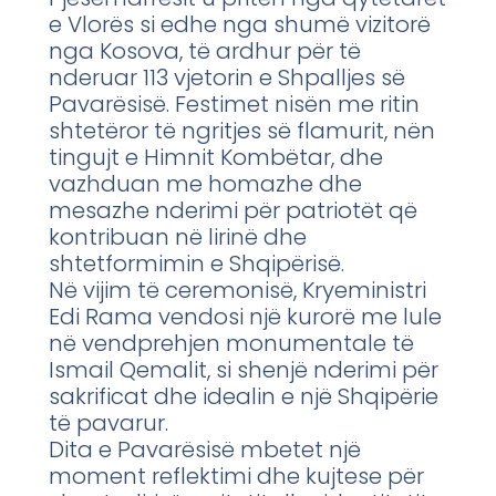
e Vlorës si edhe nga shumë vizitorë
nga Kosova, të ardhur për të
nderuar 113 vjetorin e Shpalljes së
Pavarësisë. Festimet nisën me ritin
shtetëror të ngritjes së flamurit, nën
tingujt e Himnit Kombëtar, dhe
vazhduan me homazhe dhe
mesazhe nderimi për patriotët që
kontribuan në lirinë dhe
shtetformimin e Shqipërisë.
Në vijim të ceremonisë, Kryeministri
Edi Rama vendosi një kurorë me lule
në vendprehjen monumentale të
Ismail Qemalit, si shenjë nderimi për
sakrificat dhe idealin e një Shqipërie
të pavarur.
Dita e Pavarësisë mbetet një
moment reflektimi dhe kujtese për