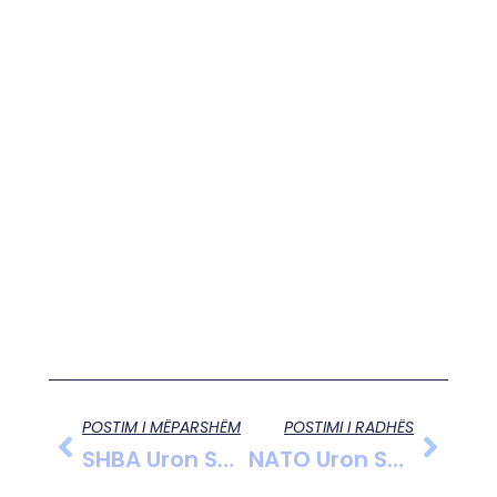
POSTIM I MËPARSHËM
POSTIMI I RADHËS
SHBA Uron Shqipërinë Për Ditën E Pavarësisë; Rubio: Partneriteti Ynë Mbetet I Fortë Dhe Strategjik
NATO Uron Shqipërinë Për Ditën E Flamurit Dhe E Cilëson Vend Aleat Të Rëndësishëm