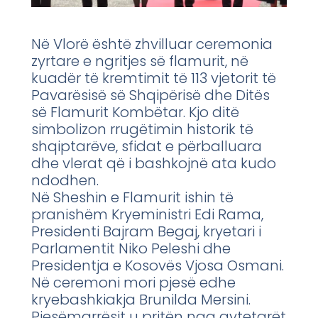
Në Vlorë është zhvilluar ceremonia
zyrtare e ngritjes së flamurit, në
kuadër të kremtimit të 113 vjetorit të
Pavarësisë së Shqipërisë dhe Ditës
së Flamurit Kombëtar. Kjo ditë
simbolizon rrugëtimin historik të
shqiptarëve, sfidat e përballuara
dhe vlerat që i bashkojnë ata kudo
ndodhen.
Në Sheshin e Flamurit ishin të
pranishëm Kryeministri Edi Rama,
Presidenti Bajram Begaj, kryetari i
Parlamentit Niko Peleshi dhe
Presidentja e Kosovës Vjosa Osmani.
Në ceremoni mori pjesë edhe
kryebashkiakja Brunilda Mersini.
Pjesëmarrësit u pritën nga qytetarët