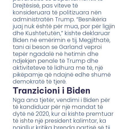
Drejtësisë, pas viteve të
konsideruara të politizuara nën
administratën Trump. “Besnikëria
juaj nuk është për mua, por për ligjin
dhe Kushtetutën,” kishte deklaruar
Biden në emërimin e tij. Megjithatë,
tani ai beson se Garland veproi
tepër ngadalë në hetimin dhe
ndjekjen penale të Trump dhe
aktiviteteve të lidhura me të, një
pikëpamje që ndajnë edhe shumë
demokratë të tjerë.
Tranzicioni i Biden
Nga ana tjetër, vendimi i Biden për
të kandiduar për një mandat të
dytë në 2020, kur ai kishte premtuar
të ishte një president kalimtar, ka
ngjallur kritika brenda partisë së tij.