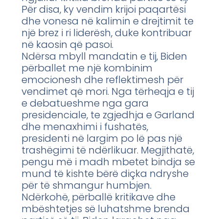
Për disa, ky vendim krijoi paqartësi
dhe vonesa në kalimin e drejtimit te
një brez i ri liderësh, duke kontribuar
në kaosin që pasoi.
Ndërsa mbyll mandatin e tij, Biden
përballet me një kombinim
emocionesh dhe reflektimesh për
vendimet që mori. Nga tërheqja e tij
e debatueshme nga gara
presidenciale, te zgjedhja e Garland
dhe menaxhimi i fushatës,
presidenti në largim po lë pas një
trashëgimi të ndërlikuar. Megjithatë,
pengu më i madh mbetet bindja se
mund të kishte bërë diçka ndryshe
për të shmangur humbjen.
Ndërkohë, përballë kritikave dhe
mbështetjes së luhatshme brenda