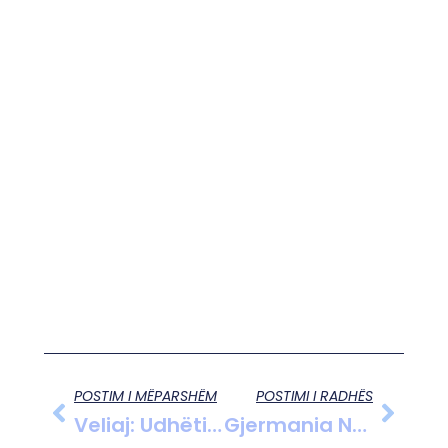
POSTIM I MËPARSHËM
POSTIMI I RADHËS
Veliaj: Udhëtimi Im Në SHBA Është I Planifikuar, Akuzat E Berishës Janë Sajesa
Gjermania Në Prag Zgjedhjesh: Sondazhet Tregojnë Një Avantazh Të Fortë Për CDU-Në