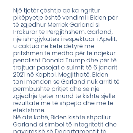
Një tjetër çështje që ka ngritur
pikëpyetje është vendimi i Biden për
të zgjedhur Merrick Garland si
Prokuror të Përgjithshëm. Garland,
një ish-gjykatës i respektuar i Apelit,
u caktua në këtë detyrë me
pritshmëri të mëdha për të ndjekur
penalisht Donald Trump dhe për të
trajtuar pasojat e sulmit të 6 janarit
2021 në Kapitol. Megjithatë, Biden
tani mendon se Garland nuk arriti të
përmbushte pritjet dhe se një
zgjedhje tjetër mund të kishte sjellë
rezultate më të shpejta dhe më të
efektshme.
Në atë kohë, Biden kishte shpallur
Garland si simbol të integritetit dhe
pavarësisë së Departamentit të