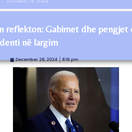
presidenti në largim
n reflekton: Gabimet dhe pengjet 
identi në largim
December 28, 2024
8:16 pm