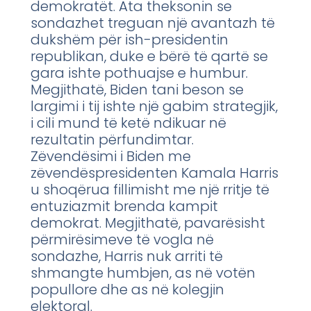
demokratët. Ata theksonin se
sondazhet treguan një avantazh të
dukshëm për ish-presidentin
republikan, duke e bërë të qartë se
gara ishte pothuajse e humbur.
Megjithatë, Biden tani beson se
largimi i tij ishte një gabim strategjik,
i cili mund të ketë ndikuar në
rezultatin përfundimtar.
Zëvendësimi i Biden me
zëvendëspresidenten Kamala Harris
u shoqërua fillimisht me një rritje të
entuziazmit brenda kampit
demokrat. Megjithatë, pavarësisht
përmirësimeve të vogla në
sondazhe, Harris nuk arriti të
shmangte humbjen, as në votën
popullore dhe as në kolegjin
elektoral.