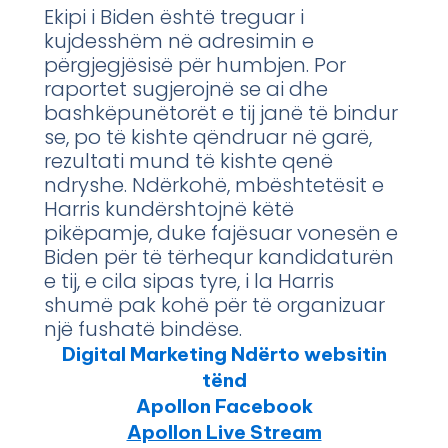
Ekipi i Biden është treguar i
kujdesshëm në adresimin e
përgjegjësisë për humbjen. Por
raportet sugjerojnë se ai dhe
bashkëpunëtorët e tij janë të bindur
se, po të kishte qëndruar në garë,
rezultati mund të kishte qenë
ndryshe. Ndërkohë, mbështetësit e
Harris kundërshtojnë këtë
pikëpamje, duke fajësuar vonesën e
Biden për të tërhequr kandidaturën
e tij, e cila sipas tyre, i la Harris
shumë pak kohë për të organizuar
një fushatë bindëse.
Digital Marketing Ndërto websitin
tënd
Apollon Facebook
Apollon Live Stream