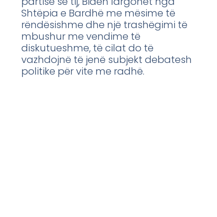
partisë së tij, Biden largohet nga
Shtëpia e Bardhë me mësime të
rëndësishme dhe një trashëgimi të
mbushur me vendime të
diskutueshme, të cilat do të
vazhdojnë të jenë subjekt debatesh
politike për vite me radhë.