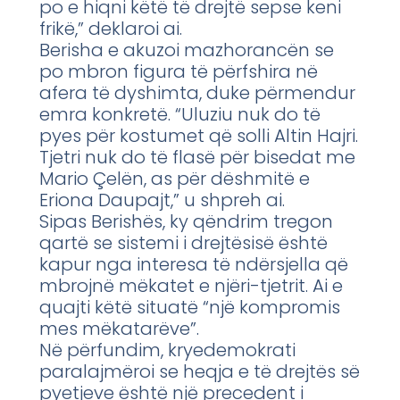
po e hiqni këtë të drejtë sepse keni
frikë,” deklaroi ai.
Berisha e akuzoi mazhorancën se
po mbron figura të përfshira në
afera të dyshimta, duke përmendur
emra konkretë. “Uluziu nuk do të
pyes për kostumet që solli Altin Hajri.
Tjetri nuk do të flasë për bisedat me
Mario Çelën, as për dëshmitë e
Eriona Daupajt,” u shpreh ai.
Sipas Berishës, ky qëndrim tregon
qartë se sistemi i drejtësisë është
kapur nga interesa të ndërsjella që
mbrojnë mëkatet e njëri-tjetrit. Ai e
quajti këtë situatë “një kompromis
mes mëkatarëve”.
Në përfundim, kryedemokrati
paralajmëroi se heqja e të drejtës së
pyetjeve është një precedent i