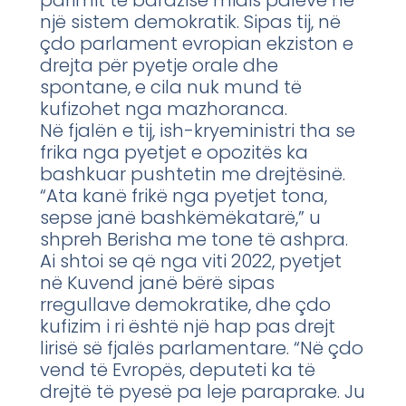
një sistem demokratik. Sipas tij, në
çdo parlament evropian ekziston e
drejta për pyetje orale dhe
spontane, e cila nuk mund të
kufizohet nga mazhoranca.
Në fjalën e tij, ish-kryeministri tha se
frika nga pyetjet e opozitës ka
bashkuar pushtetin me drejtësinë.
“Ata kanë frikë nga pyetjet tona,
sepse janë bashkëmëkatarë,” u
shpreh Berisha me tone të ashpra.
Ai shtoi se që nga viti 2022, pyetjet
në Kuvend janë bërë sipas
rregullave demokratike, dhe çdo
kufizim i ri është një hap pas drejt
lirisë së fjalës parlamentare. “Në çdo
vend të Evropës, deputeti ka të
drejtë të pyesë pa leje paraprake. Ju