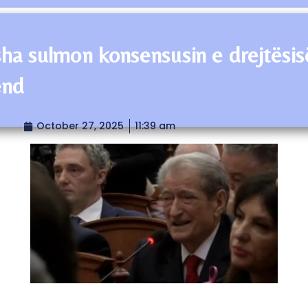
sha sulmon konsensusin e drejtësis
end
October 27, 2025
11:39 am