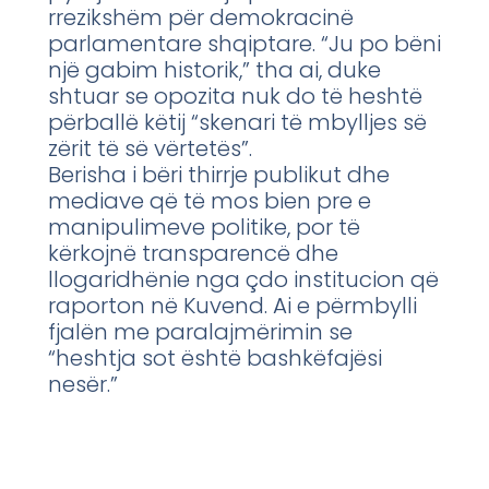
rrezikshëm për demokracinë
parlamentare shqiptare. “Ju po bëni
një gabim historik,” tha ai, duke
shtuar se opozita nuk do të heshtë
përballë këtij “skenari të mbylljes së
zërit të së vërtetës”.
Berisha i bëri thirrje publikut dhe
mediave që të mos bien pre e
manipulimeve politike, por të
kërkojnë transparencë dhe
llogaridhënie nga çdo institucion që
raporton në Kuvend. Ai e përmbylli
fjalën me paralajmërimin se
“heshtja sot është bashkëfajësi
nesër.”