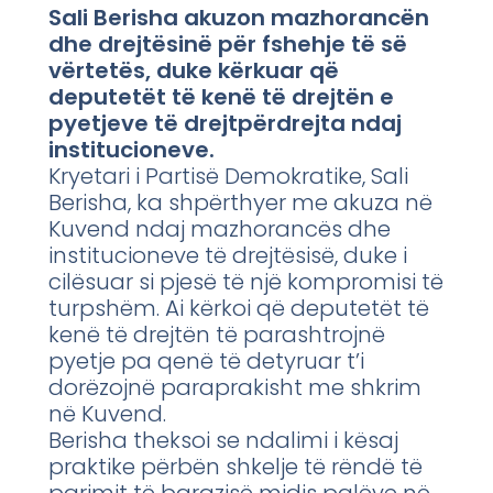
Sali Berisha akuzon mazhorancën
dhe drejtësinë për fshehje të së
vërtetës, duke kërkuar që
deputetët të kenë të drejtën e
pyetjeve të drejtpërdrejta ndaj
institucioneve.
Kryetari i Partisë Demokratike, Sali
Berisha, ka shpërthyer me akuza në
Kuvend ndaj mazhorancës dhe
institucioneve të drejtësisë, duke i
cilësuar si pjesë të një kompromisi të
turpshëm. Ai kërkoi që deputetët të
kenë të drejtën të parashtrojnë
pyetje pa qenë të detyruar t’i
dorëzojnë paraprakisht me shkrim
në Kuvend.
Berisha theksoi se ndalimi i kësaj
praktike përbën shkelje të rëndë të
parimit të barazisë midis palëve në