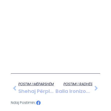
POSTIM I MËPARSHËM
POSTIMI I RADHËS
Shehaj Përplas Socialistët Në Kuvend Për Heshtjen Ndaj Hetimit Të Ballukut
Balla Ironizon Berishën Në Kuvend Me Krahasim Të Fortë Biblik
Ndaj Postimin: