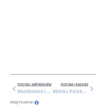
POSTIM I MËPARSHËM
POSTIMI I RADHËS
Monitorimi I Përhershëm Në Tunelin E Llogarasë Forcon Sigurinë Për Qytetarët Dhe Turistët
BEGAJ PAVARËSIA E SISTEMIT GJYQËSOR, JETIKE! ËSHTË THEMEL I DEMOKRACISË
Ndaj Postimin: