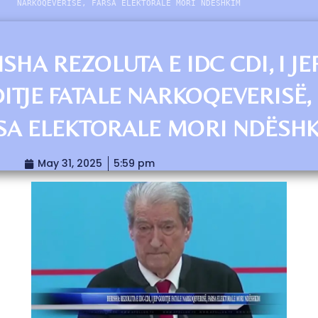
NARKOQEVERISË, FARSA ELEKTORALE MORI NDËSHKIM
ISHA REZOLUTA E IDC CDI, I JE
ITJE FATALE NARKOQEVERISË,
SA ELEKTORALE MORI NDËSH
May 31, 2025
5:59 pm