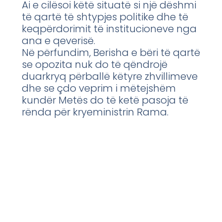
Ai e cilësoi këtë situatë si një dëshmi
të qartë të shtypjes politike dhe të
keqpërdorimit të institucioneve nga
ana e qeverisë.
Në përfundim, Berisha e bëri të qartë
se opozita nuk do të qëndrojë
duarkryq përballë këtyre zhvillimeve
dhe se çdo veprim i mëtejshëm
kundër Metës do të ketë pasoja të
rënda për kryeministrin Rama.