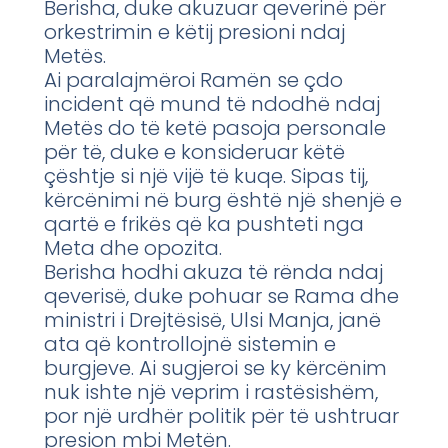
Berisha, duke akuzuar qeverinë për
orkestrimin e këtij presioni ndaj
Metës.
Ai paralajmëroi Ramën se çdo
incident që mund të ndodhë ndaj
Metës do të ketë pasoja personale
për të, duke e konsideruar këtë
çështje si një vijë të kuqe. Sipas tij,
kërcënimi në burg është një shenjë e
qartë e frikës që ka pushteti nga
Meta dhe opozita.
Berisha hodhi akuza të rënda ndaj
qeverisë, duke pohuar se Rama dhe
ministri i Drejtësisë, Ulsi Manja, janë
ata që kontrollojnë sistemin e
burgjeve. Ai sugjeroi se ky kërcënim
nuk ishte një veprim i rastësishëm,
por një urdhër politik për të ushtruar
presion mbi Metën.