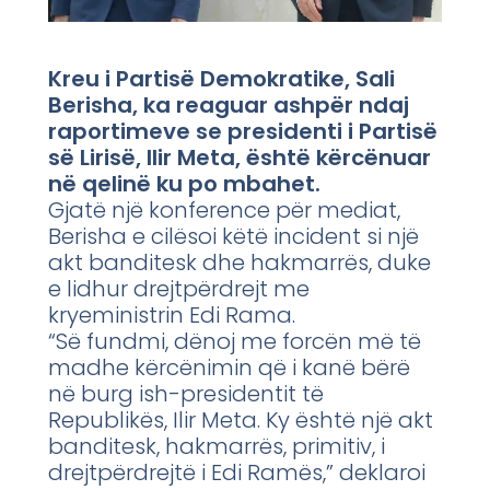
Kreu i Partisë Demokratike, Sali
Berisha, ka reaguar ashpër ndaj
raportimeve se presidenti i Partisë
së Lirisë, Ilir Meta, është kërcënuar
në qelinë ku po mbahet.
Gjatë një konference për mediat,
Berisha e cilësoi këtë incident si një
akt banditesk dhe hakmarrës, duke
e lidhur drejtpërdrejt me
kryeministrin Edi Rama.
“Së fundmi, dënoj me forcën më të
madhe kërcënimin që i kanë bërë
në burg ish-presidentit të
Republikës, Ilir Meta. Ky është një akt
banditesk, hakmarrës, primitiv, i
drejtpërdrejtë i Edi Ramës,” deklaroi