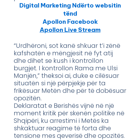
Digital Marketing Ndërto websitin
tënd
Apollon Facebook
Apollon Live Stream
“Urdhëroni, sot kanë shkuar t’i zënë
kafshatën e mëngjesit në fyt atij
dhe dihet se kush i kontrollon
burgjet. I kontrollon Rama me Ulsi
Manjën,” theksoi ai, duke e cilësuar
situatën si një përpjekje për ta
frikësuar Metën dhe për të dobësuar
opozitën.
Deklaratat e Berishës vijnë në një
moment kritik për skenën politike në
Shqipëri, ku arrestimi i Metës ka
shkaktuar reagime të forta dhe
tensione mes qeverisë dhe opozitës.