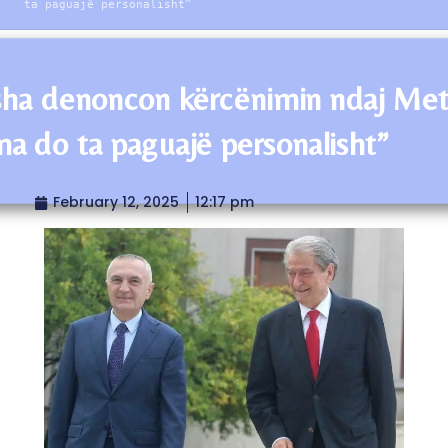
ta paguajë personalisht”
sha denoncon kërcënimin ndaj Met
a do ta paguajë personalisht”
February 12, 2025
12:17 pm