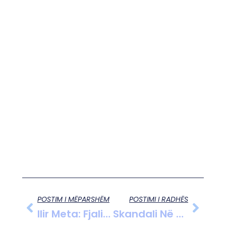
POSTIM I MËPARSHËM
POSTIMI I RADHËS
Ilir Meta: Fjalimi I Ramës Më Ndërpreu Mëngjesin, Kontrollet Në Qelinë Nr.5 Vazhdojnë
Skandali Në Dosjen Hetimore Të Veliajt: Gabim I Rëndë I Prokurorit Ols Dado