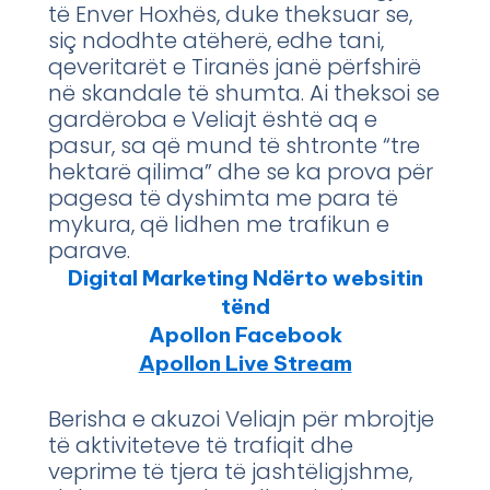
të Enver Hoxhës, duke theksuar se,
siç ndodhte atëherë, edhe tani,
qeveritarët e Tiranës janë përfshirë
në skandale të shumta. Ai theksoi se
gardëroba e Veliajt është aq e
pasur, sa që mund të shtronte “tre
hektarë qilima” dhe se ka prova për
pagesa të dyshimta me para të
mykura, që lidhen me trafikun e
parave.
Digital Marketing Ndërto websitin
tënd
Apollon Facebook
Apollon Live Stream
Berisha e akuzoi Veliajn për mbrojtje
të aktiviteteve të trafiqit dhe
veprime të tjera të jashtëligjshme,