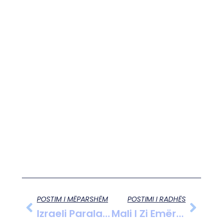
POSTIM I MËPARSHËM
POSTIMI I RADHËS
Izraeli Paralajmëron Ofensivë Të Re Në Gaza Nëse Pengjet Nuk Lirohen
Mali I Zi Emëron Ambasadorë Të Rinj Në Kosovë Dhe Serbi, Deputetët Prorusë Kundër Kandidatit Shqiptar