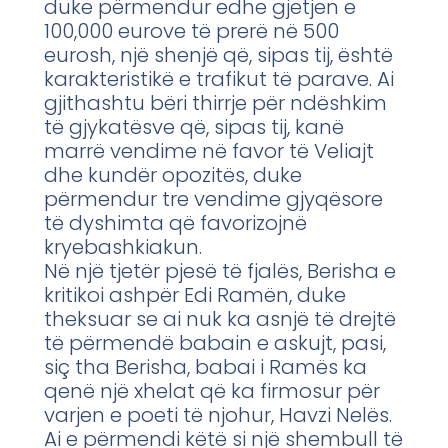
duke përmendur edhe gjetjen e
100,000 eurove të prerë në 500
eurosh, një shenjë që, sipas tij, është
karakteristikë e trafikut të parave. Ai
gjithashtu bëri thirrje për ndëshkim
të gjykatësve që, sipas tij, kanë
marrë vendime në favor të Veliajt
dhe kundër opozitës, duke
përmendur tre vendime gjyqësore
të dyshimta që favorizojnë
kryebashkiakun.
Në një tjetër pjesë të fjalës, Berisha e
kritikoi ashpër Edi Ramën, duke
theksuar se ai nuk ka asnjë të drejtë
të përmendë babain e askujt, pasi,
siç tha Berisha, babai i Ramës ka
qenë një xhelat që ka firmosur për
varjen e poeti të njohur, Havzi Nelës.
Ai e përmendi këtë si një shembull të