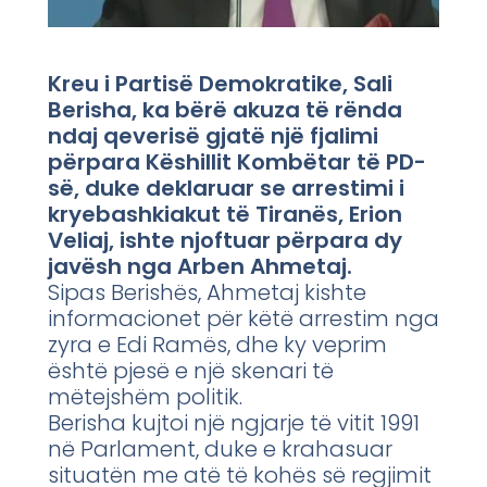
Kreu i Partisë Demokratike, Sali
Berisha, ka bërë akuza të rënda
ndaj qeverisë gjatë një fjalimi
përpara Këshillit Kombëtar të PD-
së, duke deklaruar se arrestimi i
kryebashkiakut të Tiranës, Erion
Veliaj, ishte njoftuar përpara dy
javësh nga Arben Ahmetaj.
Sipas Berishës, Ahmetaj kishte
informacionet për këtë arrestim nga
zyra e Edi Ramës, dhe ky veprim
është pjesë e një skenari të
mëtejshëm politik.
Berisha kujtoi një ngjarje të vitit 1991
në Parlament, duke e krahasuar
situatën me atë të kohës së regjimit