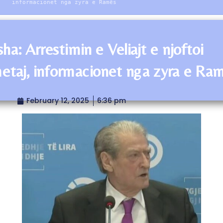
informacionet nga zyra e Ramës
sha: Arrestimin e Veliajt e njoftoi
taj, informacionet nga zyra e Ra
February 12, 2025
6:36 pm