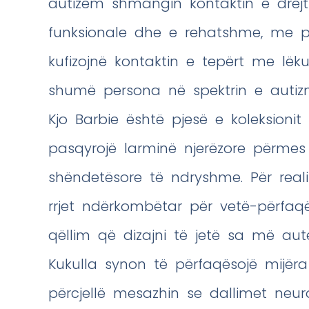
autizëm shmangin kontaktin e drejt
funksionale dhe e rehatshme, me pr
kufizojnë kontaktin e tepërt me lë
shumë persona në spektrin e autizm
Kjo Barbie është pjesë e koleksionit “
pasqyrojë larminë njerëzore përmes
shëndetësore të ndryshme. Për real
rrjet ndërkombëtar për vetë-përfa
qëllim që dizajni të jetë sa më aut
Kukulla synon të përfaqësojë mijëra
përcjellë mesazhin se dallimet neur