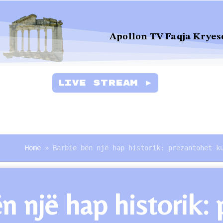
Apollon TV Faqja Kryes
Live Stream ►
Home
»
Barbie bën një hap historik: prezantohet k
n një hap historik: