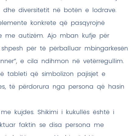
 dhe diversitetit në botën e lodrave.
elemente konkrete që pasqyrojnë
ve me autizëm. Ajo mban kufje për
 shpesh për të përballuar mbingarkesën
inner”, e cila ndihmon në vetërregullim.
 tableti që simbolizon pajisjet e
ues, të përdorura nga persona që hasin
e kujdes. Shikimi i kukullës është i
lektuar faktin se disa persona me