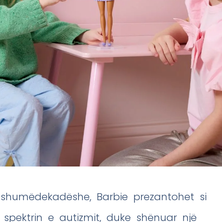
j shumëdekadëshe, Barbie prezantohet si
 spektrin e autizmit, duke shënuar një