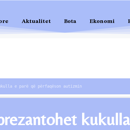
ore
Aktualitet
Bota
Ekonomi
ukulla e parë që përfaqëson autizmin
 prezantohet kukull