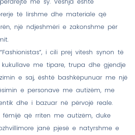
përdrejtë me sy. Veshja është
erje të lirshme dhe materiale që
kurën, një ndjeshmëri e zakonshme për
it.
Fashionistas”, i cili prej vitesh synon të
 kukullave me tipare, trupa dhe gjendje
izimin e saj, është bashkëpunuar me një
qësimin e personave me autizëm, me
entik dhe i bazuar në përvojë reale.
 fëmijë që rriten me autizëm, duke
ozhvillimore janë pjesë e natyrshme e