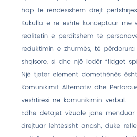
hap të rëndësishëm drejt përfshirjes
Kukulla e re është konceptuar me 
realitetin e përditshëm të persona
reduktimin e zhurmës, të përdorura
shqisore, si dhe një lodër “fidget sp
Një tjetër element domethënës është
Komunikimit Alternativ dhe Përforc
vështirësi në komunikimin verbal.
Edhe detajet vizuale janë menduar m
drejtuar lehtësisht anash, duke ref