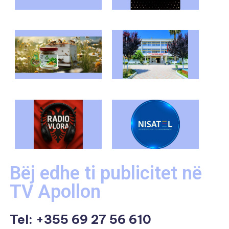
Bëj edhe ti publicitet në
TV Apollon
Tel:
+355 69 27 56 610