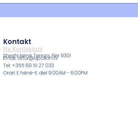
Kontakt
Na Kontaktoni
a
Sheshi Nënë Tereza, Fier 9301
Email: artur@apollon.tv
Tel: +355 69 51 27 033
Orari: E hënë-E diel 9:00AM - 6:00PM