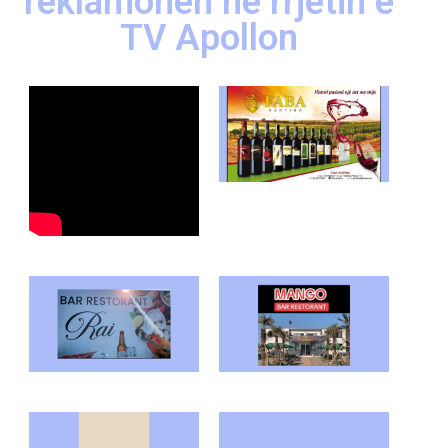
reklamohen në rrjetin e
TV Apollon