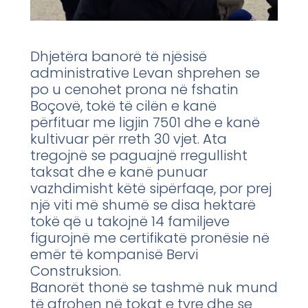
Dhjetëra banorë të njësisë
administrative Levan shprehen se
po u cenohet prona në fshatin
Boçovë, tokë të cilën e kanë
përfituar me ligjin 7501 dhe e kanë
kultivuar për rreth 30 vjet. Ata
tregojnë se paguajnë rregullisht
taksat dhe e kanë punuar
vazhdimisht këtë sipërfaqe, por prej
një viti më shumë se disa hektarë
tokë që u takojnë 14 familjeve
figurojnë me certifikatë pronësie në
emër të kompanisë Bervi
Construksion.
Banorët thonë se tashmë nuk mund
të afrohen në tokat e tyre dhe se