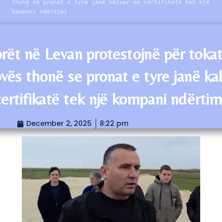
thonë se pronat e tyre janë kaluar me certifikatë tek një
kompani ndërtimi
rët në Levan protestojnë për tokat
vës thonë se pronat e tyre janë ka
ertifikatë tek një kompani ndërtim
December 2, 2025
8:22 pm