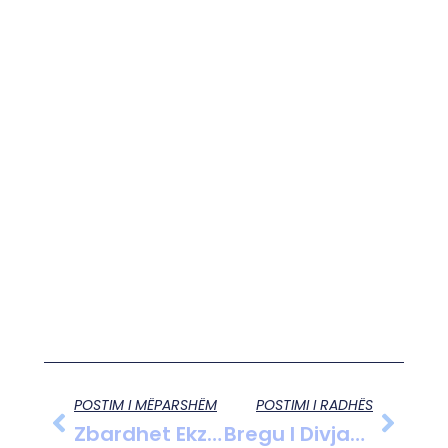
POSTIM I MËPARSHËM
POSTIMI I RADHËS
Zbardhet Ekzekutimi I Edmond Mëhallës Dy Autorë Shpallen Në Kërkim, Arrestohen Roja I Karburantit Dhe Një Bashkëpunëtor
Bregu I Divjakës Mbulohet Nga Mbeturinat Pas Reshjeve Të Fundit Pamje Shqetësuese Për Mjedisin Dhe Turizmin