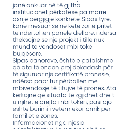
janë ankuar në të gjitha
institucionet përkatëse pa marrë
asnjë përgjigje konkrete. Sipas tyre,
kanë mësuar se në këtë zonë pritet
të ndërtohen panele diellore, ndërsa
theksojnë se një projekt i tillë nuk
mund të vendoset mbi tokë
bujqësore.
Sipas banorëve, është e pafalshme
që ata të enden prej dekadash për
të siguruar një certifikatë pronësie,
ndërsa papritur përballen me
mbivendosje të titujve të pronës. Ata
kërkojnë që situata të zgjidhet dhe t
u njihet e drejta mbi tokën, pasi ajo
është burimi i vetëm ekonomik për
familjet e zonës.
Informacionet nga njësia