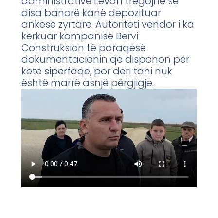
administrative Levan tregojnë se
disa banorë kanë depozituar
ankesë zyrtare. Autoriteti vendor i ka
kërkuar kompanisë Bervi
Construksion të paraqesë
dokumentacionin që disponon për
këtë sipërfaqe, por deri tani nuk
është marrë asnjë përgjigje.