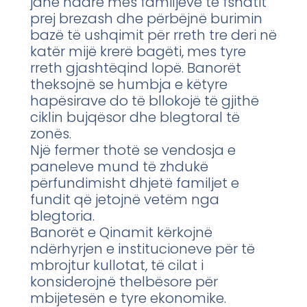
janë ndarë mes familjeve të fshatit
prej brezash dhe përbëjnë burimin
bazë të ushqimit për rreth tre deri në
katër mijë krerë bagëti, mes tyre
rreth gjashtëqind lopë. Banorët
theksojnë se humbja e këtyre
hapësirave do të bllokojë të gjithë
ciklin bujqësor dhe blegtoral të
zonës.
Një fermer thotë se vendosja e
paneleve mund të zhdukë
përfundimisht dhjetë familjet e
fundit që jetojnë vetëm nga
blegtoria.
Banorët e Qinamit kërkojnë
ndërhyrjen e institucioneve për të
mbrojtur kullotat, të cilat i
konsiderojnë thelbësore për
mbijetesën e tyre ekonomike.