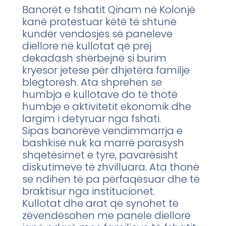
Banorët e fshatit Qinam në Kolonjë
kanë protestuar këtë të shtunë
kundër vendosjes së paneleve
diellore në kullotat që prej
dekadash shërbejnë si burim
kryesor jetese për dhjetëra familje
blegtorësh. Ata shprehen se
humbja e kullotave do të thotë
humbje e aktivitetit ekonomik dhe
largim i detyruar nga fshati.
Sipas banorëve vendimmarrja e
bashkisë nuk ka marrë parasysh
shqetësimet e tyre, pavarësisht
diskutimeve të zhvilluara. Ata thonë
se ndihen të pa përfaqësuar dhe të
braktisur nga institucionet.
Kullotat dhe arat që synohet të
zëvendësohen me panele diellore