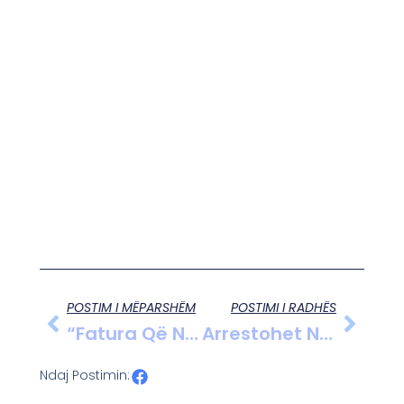
POSTIM I MËPARSHËM
POSTIMI I RADHËS
“Fatura Që Nuk Është Faturë”: Skandali I Parkingut Të Fierit Vazhdon – Ja Pse Dokumenti I Hyrjes Nuk Quhet Faturë Tatimore. Po Tani Qe Nuk Eshte Me Adela Kush Do Te Behet “koke Turku”? Kush Nuk Ka Frike As Nga Prokuroria As Nga Ndeshkueshmeria?
Arrestohet Në Dibër Një Efektiv Policie I Akuzuar Për Marrëdhënie Seksuale Me Dhunë Dhe Shantazh Ndaj Një Të Reje
Ndaj Postimin: