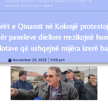
paneleve diellore rrezikojnë humbjen e kullotave që
ushqejnë mijëra krerë bagëti
rët e Qinamit në Kolonjë protesto
ër paneleve diellore rrezikojnë hu
llotave që ushqejnë mijëra krerë ba
November 29, 2025
5:58 pm