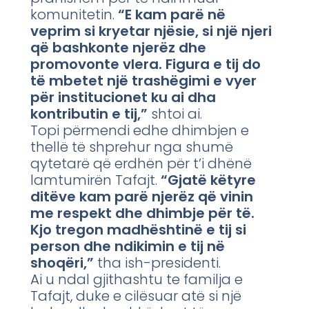
komunitetin.
“E kam parë në
veprim si kryetar njësie, si një njeri
që bashkonte njerëz dhe
promovonte vlera. Figura e tij do
të mbetet një trashëgimi e vyer
për institucionet ku ai dha
kontributin e tij,”
shtoi ai.
Topi përmendi edhe dhimbjen e
thellë të shprehur nga shumë
qytetarë që erdhën për t’i dhënë
lamtumirën Tafajt.
“Gjatë këtyre
ditëve kam parë njerëz që vinin
me respekt dhe dhimbje për të.
Kjo tregon madhështinë e tij si
person dhe ndikimin e tij në
shoqëri,”
tha ish-presidenti.
Ai u ndal gjithashtu te familja e
Tafajt, duke e cilësuar atë si një