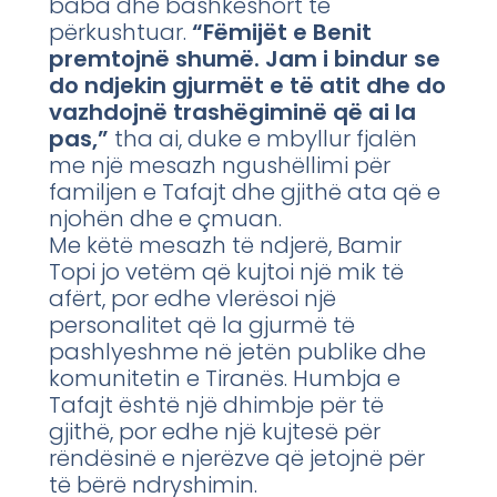
baba dhe bashkëshort të
përkushtuar.
“Fëmijët e Benit
premtojnë shumë. Jam i bindur se
do ndjekin gjurmët e të atit dhe do
vazhdojnë trashëgiminë që ai la
pas,”
tha ai, duke e mbyllur fjalën
me një mesazh ngushëllimi për
familjen e Tafajt dhe gjithë ata që e
njohën dhe e çmuan.
Me këtë mesazh të ndjerë, Bamir
Topi jo vetëm që kujtoi një mik të
afërt, por edhe vlerësoi një
personalitet që la gjurmë të
pashlyeshme në jetën publike dhe
komunitetin e Tiranës. Humbja e
Tafajt është një dhimbje për të
gjithë, por edhe një kujtesë për
rëndësinë e njerëzve që jetojnë për
të bërë ndryshimin.