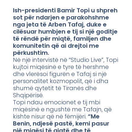
Ish-presidenti Bamir Topi u shpreh
sot për ndarjen e parakohshme
nga jeta të Arben Tafaj, duke e
cilësuar humbjen e tij si një goditje
të rëndë për miqtë, familjen dhe
komunitetin që ai drejtoi me
përkushtim.
Në një intervistë në “Studio Live”, Topi
kujtoi miqësinë e tyre të hershme
dhe vlerësoi figurën e Tafaj si një
personalitet kozmopolit, që i dha
shumë qytetit të Tiranës dhe
Shqipërisë.
Topi ndau emocionet e tij mbi
miqësinë e ngushtë me Tafajn, që
kishte nisur që në fëmijëri.
“Me
Benin, ndjesë pastë, kemi pasur
një miqësi të gjatë dhe të