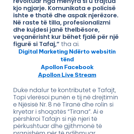
revoltuar nga mënyra si u trajtua
kjo ngjarje. Komunikata e policisë
ishte e thatë dhe aspak njerëzore.
Në raste të tilla, profesionalizmi
dhe kujdesi janë thelbësore,
veçanërisht kur bëhet fjalë për një
figurë si Tafaj,”
tha ai.
Digital Marketing Ndërto websitin
tënd
Apollon Facebook
Apollon Live Stream
Duke ndalur te kontributet e Tafajt,
Topi vlerësoi punën e tij në drejtimin
e Njësisë Nr. 8 në Tiranë dhe rolin si
kryetar i shoqatës “Tirana”. Ai e
përshkroi Tafajn si një njeri të
përkushtuar dhe gjithmonë të
pranishëm për të ndihmuar