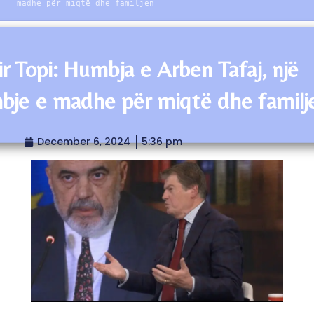
madhe për miqtë dhe familjen
r Topi: Humbja e Arben Tafaj, një
bje e madhe për miqtë dhe familj
December 6, 2024
5:36 pm