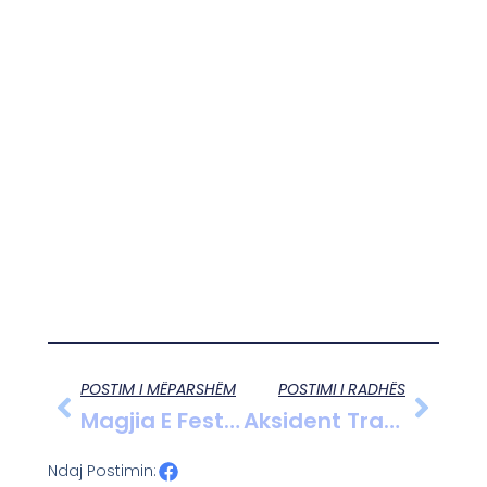
POSTIM I MËPARSHËM
POSTIMI I RADHËS
Magjia E Festave: Fieri Ndez Pemën E Krishtlindjeve Mes Gëzimit Të Qytetarëve
Aksident Tragjik Në ByPass-In E Fierit: Një I Plagosur Dhe Një Viktimë
Ndaj Postimin: