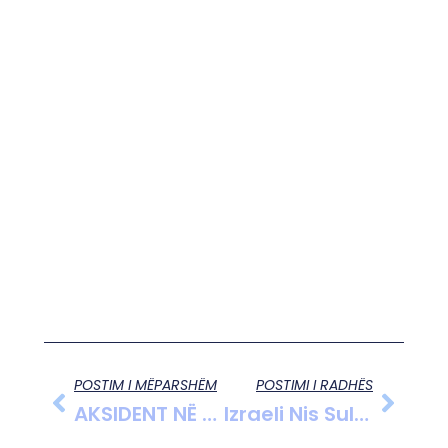
POSTIM I MËPARSHËM
POSTIMI I RADHËS
AKSIDENT NË MILOT, PËRPLASEN KATËR AUTOMJETE, DISA TË LËNDUAR
Izraeli Nis Sulme Masive Në Gaza, Hamasi Kërcënon Me Dënim Për Robërit Dhe Thërret Në Protesta Globale