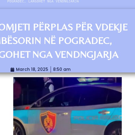
POGRADEC, LARGOHET NGA VENDNGJARJA
OMJETI PËRPLAS PËR VDEKJE
BËSORIN NË POGRADEC,
GOHET NGA VENDNGJARJA
March 18, 2025
8:50 am