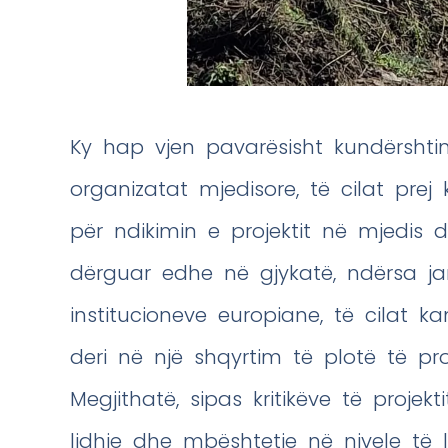
Ky hap vjen pavarësisht kundërshti
organizatat mjedisore, të cilat prej
për ndikimin e projektit në mjedis 
dërguar edhe në gjykatë, ndërsa j
institucioneve europiane, të cilat
deri në një shqyrtim të plotë të pr
Megjithatë, sipas kritikëve të proje
lidhje dhe mbështetje në nivele të l