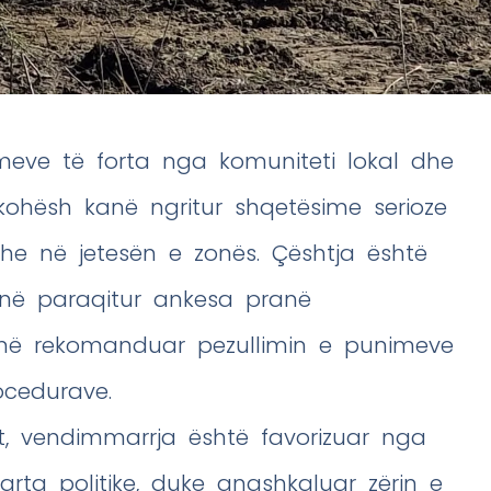
meve të forta nga komuniteti lokal dhe
 kohësh kanë ngritur shqetësime serioze
dhe në jetesën e zonës. Çështja është
anë paraqitur ankesa pranë
 kanë rekomanduar pezullimin e punimeve
ocedurave.
ktit, vendimmarrja është favorizuar nga
arta politike, duke anashkaluar zërin e