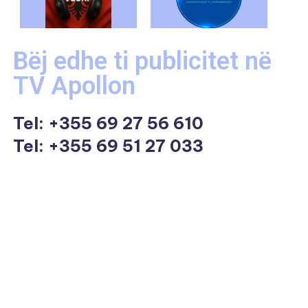
Bëj edhe ti publicitet në
TV Apollon
Tel:
+355 69 27 56 610
Tel: +355 69 51 27 033