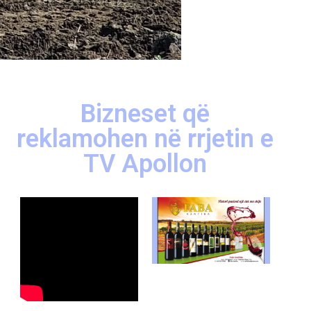
Bizneset që
reklamohen në rrjetin e
TV Apollon