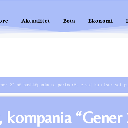
ore
Aktualitet
Bota
Ekonomi
ener 2” në bashkëpunim me partnerët e saj ka nisur sot p
ar, kompania “Gene