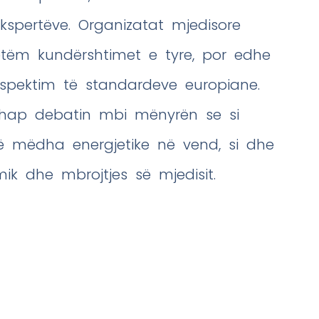
kspertëve. Organizatat mjedisore
vetëm kundërshtimet e tyre, por edhe
spektim të standardeve europiane.
rihap debatin mbi mënyrën se si
ë mëdha energjetike në vend, si dhe
ik dhe mbrojtjes së mjedisit.