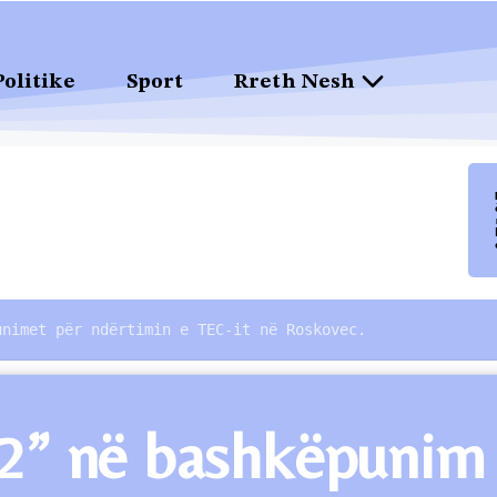
Politike
Sport
Rreth Nesh
unimet për ndërtimin e TEC-it në Roskovec.
r 2” në bashkëpuni