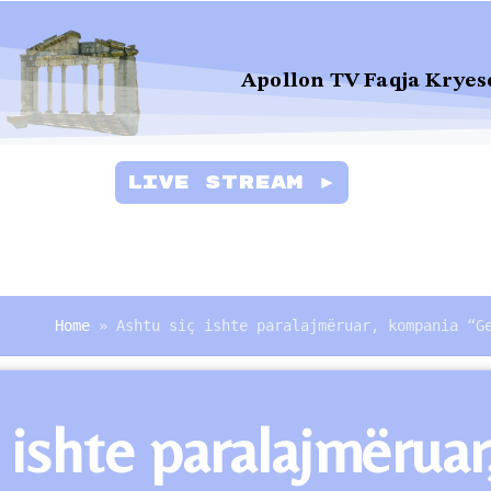
Apollon TV Faqja Kryes
Live Stream ►
Home
»
Ashtu siç ishte paralajmëruar, kompania “G
ç ishte paralajmëru