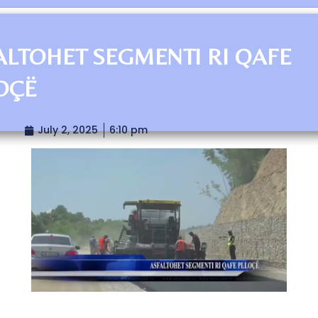
ALTOHET SEGMENTI RI QAFE
OÇË
July 2, 2025
6:10 pm