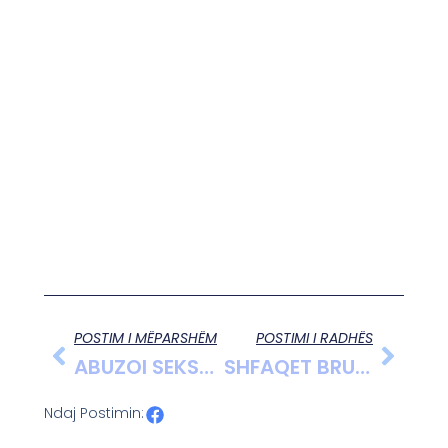
POSTIM I MËPARSHËM
POSTIMI I RADHËS
ABUZOI SEKSUALISHT ME VAJZËN E TIJ TË MITUR, LIHET NË BURG ZAMIR META! PRANON AKUZËN
SHFAQET BRUCELOZA NË DIBËR, IZOLOHEN DISA FAMILJE
Ndaj Postimin: