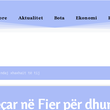
ore
Aktualitet
Bota
Ekonomi
 ndaj xhaxhait të tij
çar në Fier për dhun