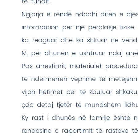
të fundit.
Ngjarja e rëndë ndodhi ditën e dje
informacion për një përplasje fizike 
ka reaguar dhe ka shkuar në vendng
M. për dhunën e ushtruar ndaj anëta
Pas arrestimit, materialet procedural
të ndërmerren veprime të mëtejshme
vijon hetimet për të zbuluar shkak
çdo detaj tjetër të mundshëm lidhu
Ky rast i dhunës në familje është n
rëndësinë e raportimit të rasteve 