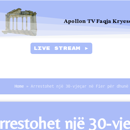
Apollon TV Faqja Kryes
Live Stream ►
Home
»
Arrestohet një 30-vjeçar në Fier për dhunë
rrestohet një 30-vje