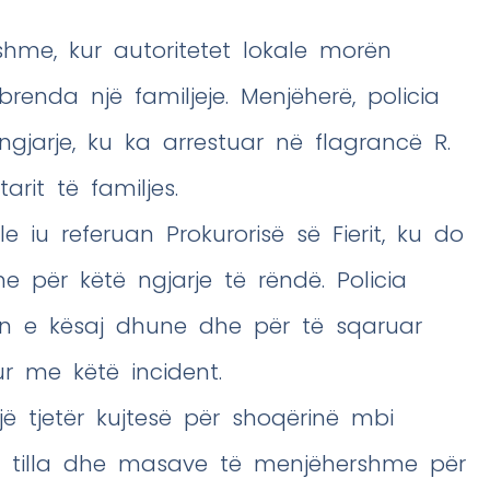
shme, kur autoritetet lokale morën
brenda një familjeje. Menjëherë, policia
jarje, ku ka arrestuar në flagrancë R.
rit të familjes.
e iu referuan Prokurorisë së Fierit, ku do
 për këtë ngjarje të rëndë. Policia
un e kësaj dhune dhe për të sqaruar
r me këtë incident.
jë tjetër kujtesë për shoqërinë mbi
të tilla dhe masave të menjëhershme për