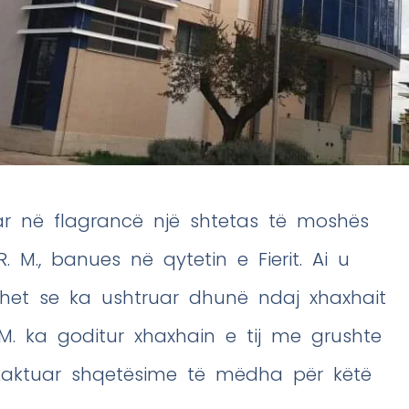
tuar në flagrancë një shtetas të moshës
 R. M., banues në qytetin e Fierit. Ai u
ohet se ka ushtruar dhunë ndaj xhaxhait
 M. ka goditur xhaxhain e tij me grushte
kaktuar shqetësime të mëdha për këtë