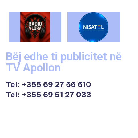
Bëj edhe ti publicitet në
TV Apollon
Tel:
+355 69 27 56 610
Tel: +355 69 51 27 033