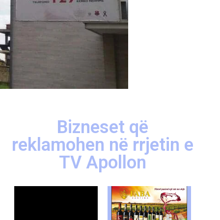
Bizneset që
reklamohen në rrjetin e
TV Apollon