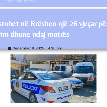
dhune ndaj motrës
stohet në Rrëshen një 26 vjeçar pë
rim dhune ndaj motrës
December 8, 2025
4:20 pm