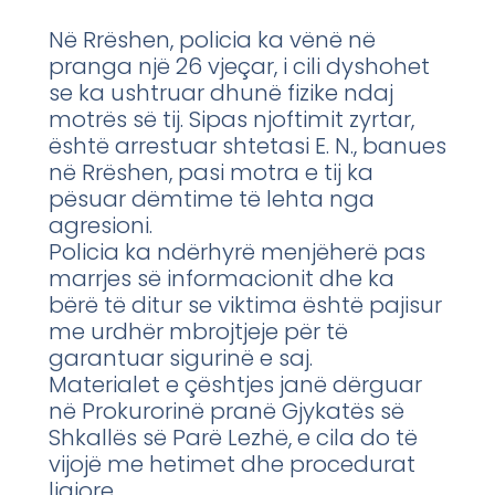
Në Rrëshen, policia ka vënë në
pranga një 26 vjeçar, i cili dyshohet
se ka ushtruar dhunë fizike ndaj
motrës së tij. Sipas njoftimit zyrtar,
është arrestuar shtetasi E. N., banues
në Rrëshen, pasi motra e tij ka
pësuar dëmtime të lehta nga
agresioni.
Policia ka ndërhyrë menjëherë pas
marrjes së informacionit dhe ka
bërë të ditur se viktima është pajisur
me urdhër mbrojtjeje për të
garantuar sigurinë e saj.
Materialet e çështjes janë dërguar
në Prokurorinë pranë Gjykatës së
Shkallës së Parë Lezhë, e cila do të
vijojë me hetimet dhe procedurat
ligjore.