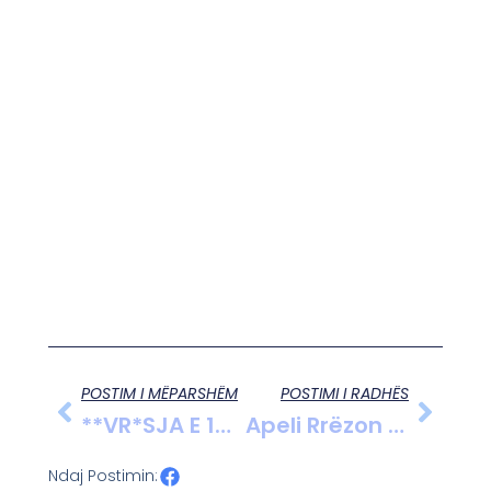
POSTIM I MËPARSHËM
POSTIMI I RADHËS
**VR*SJA E 15-Vjeçarit Në Durrës / “Djali Im S’kishte Lidhje Me Sherrin” – Flet Babai: Familja E Autorit Na Tha Se E Bëri Nga Gjaknxehtësia! **
Apeli Rrëzon Kërkesën E Gjon Shkambit, Xhaxhai I Autorit Të Dyshuar Mbetet Në Burg
Ndaj Postimin: