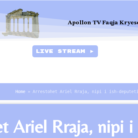
Apollon TV Faqja Kryes
Live Stream ►
Home
»
Arrestohet Ariel Rraja, nipi i ish-deputet
t Ariel Rraja, nipi 