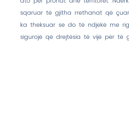
ato për pronat dhe territoret. Ndër
sqaruar të gjitha rrethanat që çua
ka theksuar se do të ndjekë me ri
sigurojë që drejtësia të vijë për të 