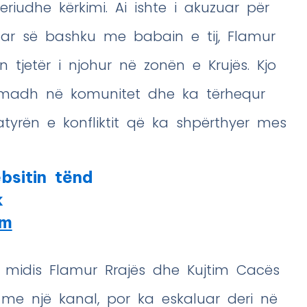
eriudhe kërkimi. Ai ishte i akuzuar për
truar së bashku me babain e tij, Flamur
n tjetër i njohur në zonën e Krujës. Kjo
ë madh në komunitet dhe ka tërhequr
tyrën e konfliktit që ka shpërthyer mes
bsitin tënd
k
am
ti midis Flamur Rrajës dhe Kujtim Cacës
r me një kanal, por ka eskaluar deri në