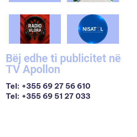
Bëj edhe ti publicitet në
TV Apollon
Tel:
+355 69 27 56 610
Tel: +355 69 51 27 033