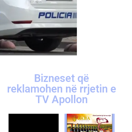
Bizneset që
reklamohen në rrjetin e
TV Apollon