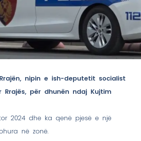
Rrajën, nipin e ish-deputetit socialist
 Rrajës, për dhunën ndaj Kujtim
tor 2024 dhe ka qenë pjesë e një
njohura në zonë.