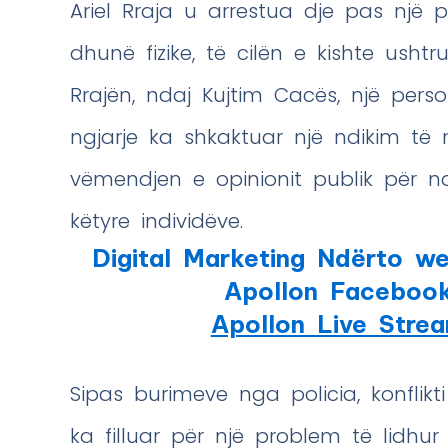
Ariel Rraja u arrestua dje pas një p
dhunë fizike, të cilën e kishte ush
Rrajën, ndaj Kujtim Cacës, një perso
ngjarje ka shkaktuar një ndikim t
vëmendjen e opinionit publik për na
këtyre individëve.
Digital Marketing Ndërto we
Apollon Faceboo
Apollon Live Stre
Sipas burimeve nga policia, konflik
ka filluar për një problem të lidhu