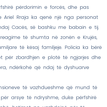
ërfshirë përdorimin e forcës, dhe pas
se Ariel Rraja ka qenë një nga personat
ndaj Cacës, së bashku me babain e tij.
ar reagime të shumta në zonën e Krujës,
miljare të kësaj familjeje. Policia ka bërë
et për zbardhjen e plotë të ngjarjes dhe
jera, ndërkohë që ndaj të dyshuarve
 tensioneve të vazhdueshme që mund të
 për arsye të ndryshme, duke përfshirë