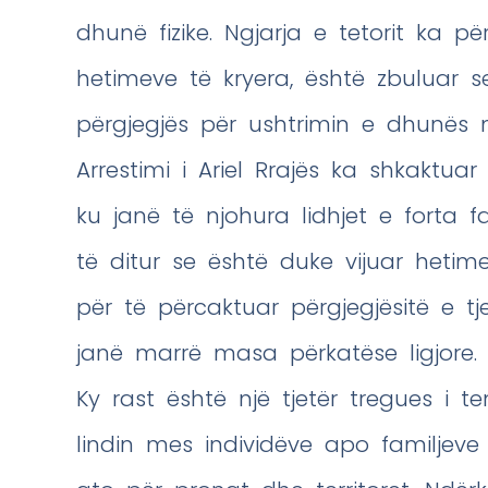
dhunë fizike. Ngjarja e tetorit ka p
hetimeve të kryera, është zbuluar 
përgjegjës për ushtrimin e dhunës 
Arrestimi i Ariel Rrajës ka shkaktu
ku janë të njohura lidhjet e forta fa
të ditur se është duke vijuar hetim
për të përcaktuar përgjegjësitë e t
janë marrë masa përkatëse ligjore.
Ky rast është një tjetër tregues i
lindin mes individëve apo familjeve