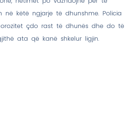
kohë, hetimet po vazhdojnë për të
n në këtë ngjarje të dhunshme. Policia
gorozitet çdo rast të dhunës dhe do të
gjithë ata që kanë shkelur ligjin.