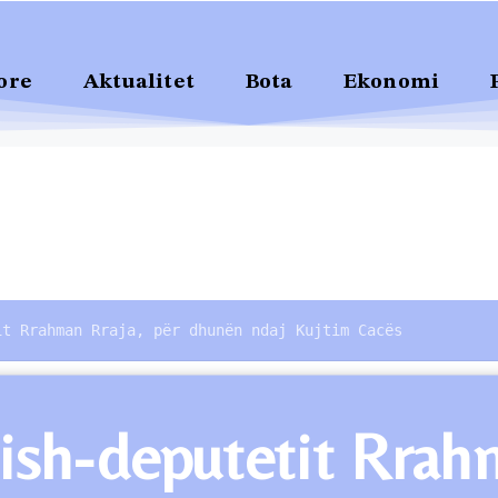
ore
Aktualitet
Bota
Ekonomi
it Rrahman Rraja, për dhunën ndaj Kujtim Cacës
i ish-deputetit Rra