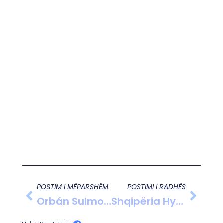
POSTIM I MËPARSHËM
POSTIMI I RADHËS
Orbán Sulmon Mbështetjen Europiane Për Ukrainën
Shqipëria Hyn Në Fazën Përmbyllëse Të Negociatave Me BE-Në