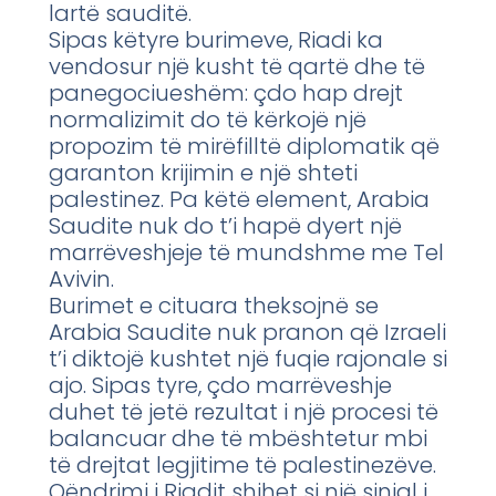
lartë sauditë.
Sipas këtyre burimeve, Riadi ka
vendosur një kusht të qartë dhe të
panegociueshëm: çdo hap drejt
normalizimit do të kërkojë një
propozim të mirëfilltë diplomatik që
garanton krijimin e një shteti
palestinez. Pa këtë element, Arabia
Saudite nuk do t’i hapë dyert një
marrëveshjeje të mundshme me Tel
Avivin.
Burimet e cituara theksojnë se
Arabia Saudite nuk pranon që Izraeli
t’i diktojë kushtet një fuqie rajonale si
ajo. Sipas tyre, çdo marrëveshje
duhet të jetë rezultat i një procesi të
balancuar dhe të mbështetur mbi
të drejtat legjitime të palestinezëve.
Qëndrimi i Riadit shihet si një sinjal i