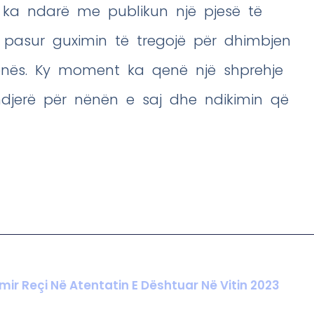
aj ka ndarë me publikun një pjesë të
 pasur guximin të tregojë për dhimbjen
ënës. Ky moment ka qenë një shprehje
ndjerë për nënën e saj dhe ndikimin që
aimir Reçi Në Atentatin E Dështuar Në Vitin 2023