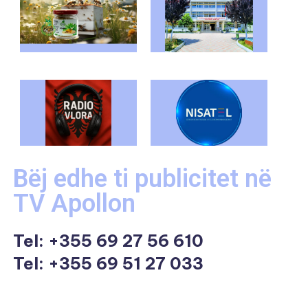
Bëj edhe ti publicitet në
TV Apollon
Tel:
+355 69 27 56 610
Tel: +355 69 51 27 033