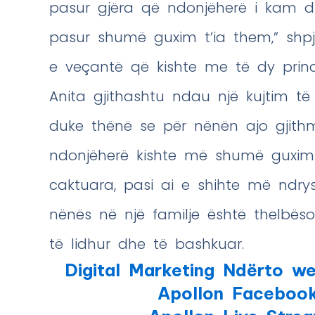
pasur gjëra që ndonjëherë i kam d
pasur shumë guxim t’ia them,” shpje
e veçantë që kishte me të dy prindë
Anita gjithashtu ndau një kujtim të
duke thënë se për nënën ajo gjith
ndonjëherë kishte më shumë guxim 
caktuara, pasi ai e shihte më ndrysh
nënës në një familje është thelbës
të lidhur dhe të bashkuar.
Digital Marketing Ndërto we
Apollon Faceboo