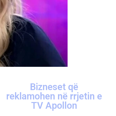
Bizneset që
reklamohen në rrjetin e
TV Apollon