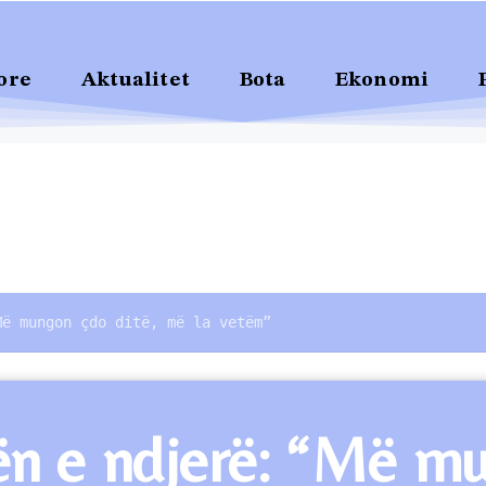
ore
Aktualitet
Bota
Ekonomi
Më mungon çdo ditë, më la vetëm”
nën e ndjerë: “Më m