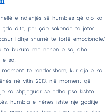
am
e thellë e ndjenjës së humbjes që ajo ka
çdo ditë, për çdo sekondë të jetës
ur lidhje shumë të fortë emocionale,”
ë të bukura me nënën e saj dhe
 e saj.
r moment të rëndësishëm, kur ajo e ka
nënës në vitin 2013, një moment që
Ajo ka shpjeguar se edhe pse kishte
etës, humbja e nënës ishte një goditje