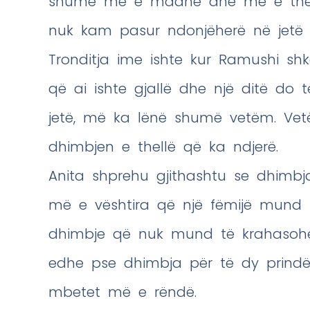
shumë më e madhe dhe më e thellë
nuk kam pasur ndonjëherë në jetë
Tronditja ime ishte kur Ramushi shko
që ai ishte gjallë dhe një ditë do 
jetë, më ka lënë shumë vetëm. Vetë
dhimbjen e thellë që ka ndjerë.
Anita shprehu gjithashtu se dhimb
më e vështira që një fëmijë mund të
dhimbje që nuk mund të krahasohet
edhe pse dhimbja për të dy prind
mbetet më e rëndë.