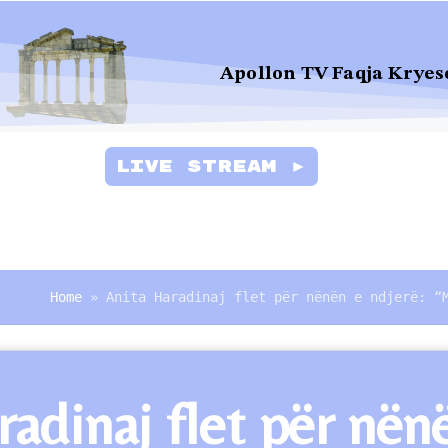
Apollon TV Faqja Kryes
Live Stream ►
Home
»
Anita Haradinaj flet për nënën e ndjerë: “
radinaj flet për në