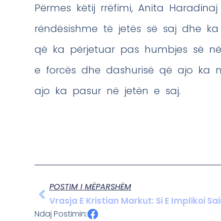
Përmes këtij rrëfimi, Anita Haradin
rëndësishme të jetës së saj dhe ka
që ka përjetuar pas humbjes së n
e forcës dhe dashurisë që ajo ka 
ajo ka pasur në jetën e saj.
POSTIM I MËPARSHËM
Vrasja E Kristian Markut: Si E Implikoi S
Ndaj Postimin: