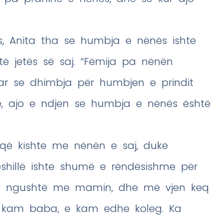
ës, Anita tha se humbja e nënës ishte
ë jetës së saj. “Fëmija pa nënën
uar se dhimbja për humbjen e prindit
të, ajo e ndjen se humbja e nënës është
 që kishte me nënën e saj, duke
shillë ishte shumë e rëndësishme për
të ngushtë me mamin, dhe më vjen keq
e kam baba, e kam edhe koleg. Ka