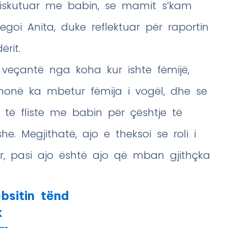
iskutuar me babin, se mamit s’kam
goi Anita, duke reflektuar për raportin
rit.
 veçantë nga koha kur ishte fëmijë,
monë ka mbetur fëmija i vogël, dhe se
të fliste me babin për çështje të
e. Megjithatë, ajo e theksoi se roli i
or, pasi ajo është ajo që mban gjithçka
bsitin tënd
k