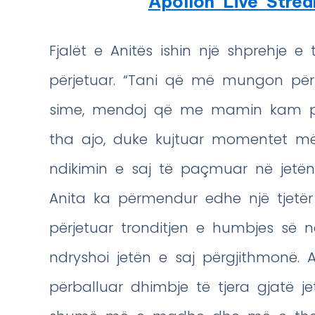
Apollon Live Stre
Fjalët e Anitës ishin një shprehje 
përjetuar. “Tani që më mungon për 
sime, mendoj që me mamin kam pas
tha ajo, duke kujtuar momentet m
ndikimin e saj të paçmuar në jetën
Anita ka përmendur edhe një tjetë
përjetuar tronditjen e humbjes së 
ndryshoi jetën e saj përgjithmonë. 
përballuar dhimbje të tjera gjatë j