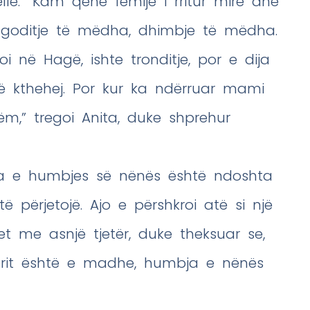
. “Kam qenë fëmijë i rritur mirë dhe
 goditje të mëdha, dhimbje të mëdha.
i në Hagë, ishte tronditje, por e dija
të kthehej. Por kur ka ndërruar mami
m,” tregoi Anita, duke shprehur
ja e humbjes së nënës është ndoshta
 përjetojë. Ajo e përshkroi atë si një
 me asnjë tjetër, duke theksuar se,
ërit është e madhe, humbja e nënës