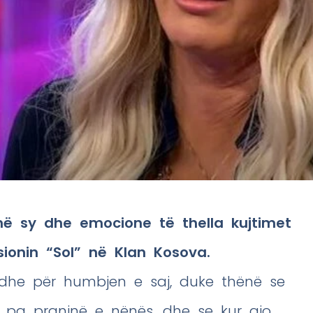
në sy dhe emocione të thella kujtimet
ionin “Sol” në Klan Kosova.
dhe për humbjen e saj, duke thënë se
h pa praninë e nënës, dhe se kur ajo