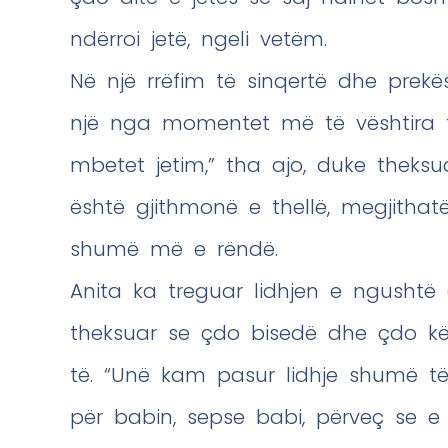
ndërroi jetë, ngeli vetëm.
Në një rrëfim të sinqertë dhe prek
një nga momentet më të vështira t
mbetet jetim,” tha ajo, duke theks
është gjithmonë e thellë, megjitha
shumë më e rëndë.
Anita ka treguar lidhjen e ngushtë
theksuar se çdo bisedë dhe çdo kë
të. “Unë kam pasur lidhje shumë 
për babin, sepse babi, përveç se 