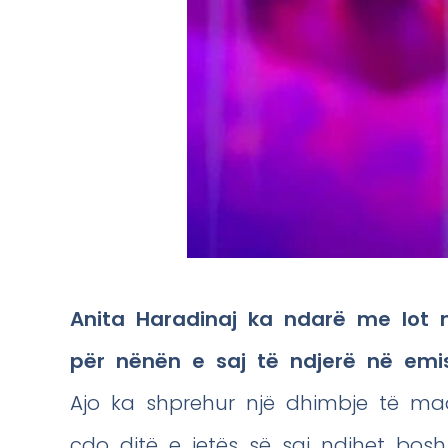
Anita Haradinaj ka ndarë me lot 
për nënën e saj të ndjerë në emis
Ajo ka shprehur një dhimbje të ma
çdo ditë e jetës së saj ndihet bos