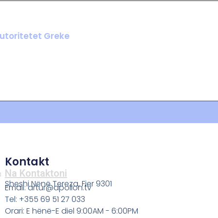
Autoritetet Greke
Kontakt
Na Kontaktoni
a
Sheshi Nënë Tereza, Fier 9301
Email: artur@apollon.tv
Tel: +355 69 51 27 033
Orari: E hënë-E diel 9:00AM - 6:00PM