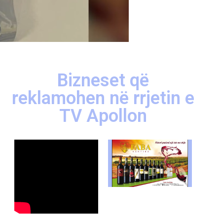
Bizneset që
reklamohen në rrjetin e
TV Apollon