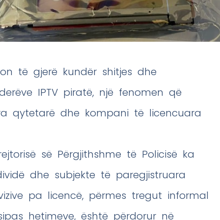
sion të gjerë kundër shitjes dhe
derëve IPTV piratë, një fenomen që
ra qytetarë dhe kompani të licencuara
rejtorisë së Përgjithshme të Policisë ka
ividë dhe subjekte të paregjistruara
izive pa licencë, përmes tregut informal
 sipas hetimeve, është përdorur në