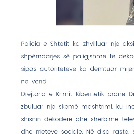
Policia e Shtetit ka zhvilluar një ak
shpërndarjes së paligjshme të deko
sipas autoriteteve ka dëmtuar mijë
në vend.
Drejtoria e Krimit Kibernetik pranë D
zbuluar një skemë mashtrimi, ku ind
shisnin dekoderë dhe shërbime telev
dhe rrjeteve sociale. Në disa raste,