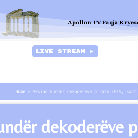
Apollon TV Faqja Kryes
Live Stream ►
Home
»
Aksion kundër dekoderëve piratë IPTV, kont
ndër dekoderëve pi