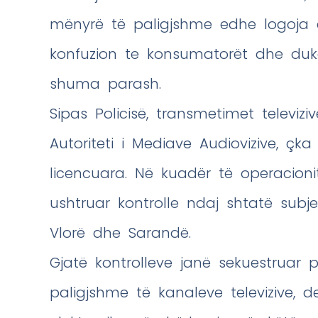
mënyrë të paligjshme edhe logoja e 
konfuzion te konsumatorët dhe duk
shuma parash.
Sipas Policisë, transmetimet televiz
Autoriteti i Mediave Audiovizive, çk
licencuara. Në kuadër të operacionit
ushtruar kontrolle ndaj shtatë subje
Vlorë dhe Sarandë.
Gjatë kontrolleve janë sekuestruar 
paligjshme të kanaleve televizive, d