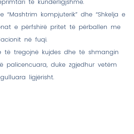
primtari të kundërligjshme.
e “Mashtrim kompjuterik” dhe “Shkelja e
onat e përfshirë pritet të përballen me
acionit në fuqi.
ëve të tregojnë kujdes dhe të shmangin
 të palicencuara, duke zgjedhur vetëm
lluara ligjërisht.