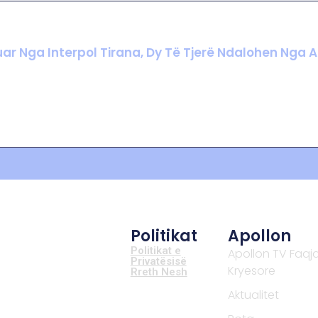
kuar Nga Interpol Tirana, Dy Të Tjerë Ndalohen Nga 
Politikat
Apollon
Politikat e
Apollon TV Faqj
Privatësisë
Kryesore
Rreth Nesh
Aktualitet