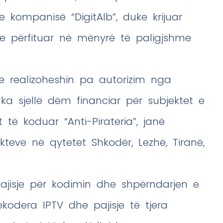
kompanisë “DigitAlb”, duke krijuar
e përfituar në mënyrë të paligjshme
ive realizoheshin pa autorizim nga
a ka sjellë dëm financiar për subjektet e
 të koduar “Anti-Pirateria”, janë
kteve në qytetet Shkodër, Lezhë, Tiranë,
pajisje për kodimin dhe shpërndarjen e
ekodera IPTV dhe pajisje të tjera