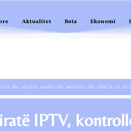
ore
Aktualitet
Bota
Ekonomi
rolle dhe ndjekje penale për mashtrim dhe shkelje të të 
ratë IPTV, kontroll