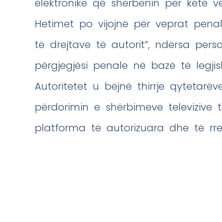
elektronike që shërbenin për këtë ve
Hetimet po vijojnë për veprat penal
të drejtave të autorit”, ndërsa pers
përgjegjësi penale në bazë të legjisl
Autoritetet u bëjnë thirrje qytetar
përdorimin e shërbimeve televizive
platforma të autorizuara dhe të rregu