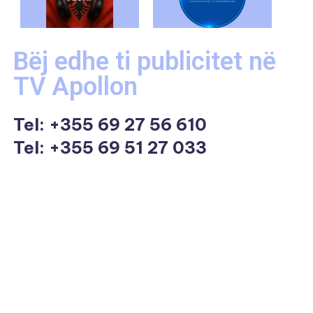
Bëj edhe ti publicitet në
TV Apollon
Tel:
+355 69 27 56 610
Tel: +355 69 51 27 033